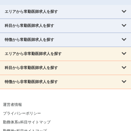
エリアから常勤医師求人を探す
科目から常勤医師求人を探す
北海道・東北
北海道
青森県
岩手県
宮城県
秋田県
山形県
特徴から常勤医師求人を探す
内科系
福島県
内科
消化器科
呼吸器科
循環器科
腎臓内科
神経内科
エリアから非常勤医師求人を探す
救急対応なし
女性医師歓迎
託児所あり
専門医取得可
関東
内分泌・糖尿病・代謝内科
血液内科
老人内科
人工透析科
指定医取得可
症例豊富
週4日相談可
当直なし可
茨城県
栃木県
群馬県
埼玉県
千葉県
東京都
科目から非常勤医師求人を探す
北海道・東北
外科系
1,800万円可
赴任手当あり
学会補助あり
院長募集
神奈川県
山梨県
北海道
青森県
岩手県
宮城県
秋田県
山形県
リウマチ科
外科
消化器外科
呼吸器外科
心臓血管外科
施設長募集
年齢不問
外来のみ
特徴から非常勤医師求人を探す
内科系
北信越
福島県
脳神経外科
乳腺外科
泌尿器科
整形外科
形成外科
内科
消化器科
呼吸器科
循環器科
腎臓内科
神経内科
新潟県
富山県
石川県
福井県
長野県
内分泌外科
救急対応なし
肛門科
女性医師歓迎
美容外科
託児所あり
小児科
専門医取得可
関東
内分泌・糖尿病・代謝内科
血液内科
老人内科
人工透析科
運営者情報
指定医取得可
症例豊富
週4日相談可
当直なし可
東海
茨城県
栃木県
群馬県
埼玉県
千葉県
東京都
その他
プライバシーポリシー
外科系
1,800万円可
赴任手当あり
学会補助あり
院長募集
神奈川県
山梨県
岐阜県
静岡県
愛知県
三重県
眼科
皮膚科
耳鼻咽喉科
精神科
心療内科
放射線科
勤務体系x科目サイトマップ
リウマチ科
外科
消化器外科
呼吸器外科
心臓血管外科
施設長募集
年齢不問
外来のみ
小児科
産科
婦人科
麻酔科
救命救急
北信越
近畿
勤務地x科目サイトマップ