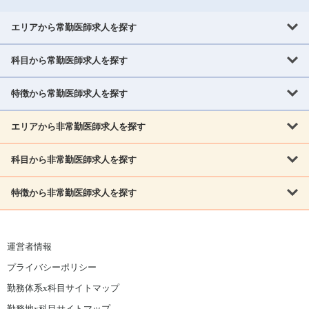
エリアから常勤医師求人を探す
科目から常勤医師求人を探す
北海道・東北
北海道
青森県
岩手県
宮城県
秋田県
山形県
特徴から常勤医師求人を探す
内科系
福島県
内科
消化器科
呼吸器科
循環器科
腎臓内科
神経内科
エリアから非常勤医師求人を探す
救急対応なし
女性医師歓迎
託児所あり
専門医取得可
関東
内分泌・糖尿病・代謝内科
血液内科
老人内科
人工透析科
指定医取得可
症例豊富
週4日相談可
当直なし可
茨城県
栃木県
群馬県
埼玉県
千葉県
東京都
科目から非常勤医師求人を探す
北海道・東北
外科系
1,800万円可
赴任手当あり
学会補助あり
院長募集
神奈川県
山梨県
北海道
青森県
岩手県
宮城県
秋田県
山形県
リウマチ科
外科
消化器外科
呼吸器外科
心臓血管外科
施設長募集
年齢不問
外来のみ
特徴から非常勤医師求人を探す
内科系
北信越
福島県
脳神経外科
乳腺外科
泌尿器科
整形外科
形成外科
内科
消化器科
呼吸器科
循環器科
腎臓内科
神経内科
新潟県
富山県
石川県
福井県
長野県
内分泌外科
救急対応なし
肛門科
女性医師歓迎
美容外科
託児所あり
小児科
専門医取得可
関東
内分泌・糖尿病・代謝内科
血液内科
老人内科
人工透析科
運営者情報
指定医取得可
症例豊富
週4日相談可
当直なし可
東海
茨城県
栃木県
群馬県
埼玉県
千葉県
東京都
その他
プライバシーポリシー
外科系
1,800万円可
赴任手当あり
学会補助あり
院長募集
神奈川県
山梨県
岐阜県
静岡県
愛知県
三重県
眼科
皮膚科
耳鼻咽喉科
精神科
心療内科
放射線科
勤務体系x科目サイトマップ
リウマチ科
外科
消化器外科
呼吸器外科
心臓血管外科
施設長募集
年齢不問
外来のみ
小児科
産科
婦人科
麻酔科
救命救急
北信越
近畿
勤務地x科目サイトマップ