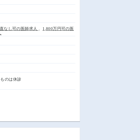
直なし可の医師求人
、
1,800万円可の医
人
のものは休診