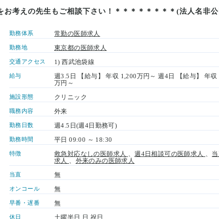
をお考えの先生もご相談下さい！＊＊＊＊＊＊＊＊(法人名非公
勤務体系
常勤の医師求人
勤務地
東京都の医師求人
交通アクセス
1) 西武池袋線
給与
週3.5日 【給与】 年収 1,200万円～ 週4日 【給与】 年収 
万円～
施設形態
クリニック
職務内容
外来
勤務日数
週4.5日(週4日勤務可)
勤務時間
平日 09:00 ～ 18:30
特徴
救急対応なしの医師求人
、
週4日相談可の医師求人
、
当
求人
、
外来のみの医師求人
当直
無
オンコール
無
早番・遅番
無
休日
土曜半日 日 祝日