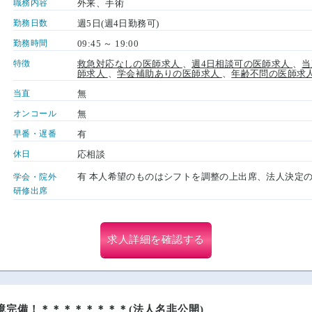
職務内容
外来、手術
勤務日数
週5日(週4日勤務可)
勤務時間
09:45 ～ 19:00
特徴
救急対応なしの医師求人
、
週4日相談可の医師求人
、
当
師求人
、
学会補助ありの医師求人
、
年齢不問の医師求
当直
無
オンコール
無
早番・遅番
有
休日
応相談
有 本人希望のものはシフトを調整の上出席、法人決定
学会・院外
研修出席
求人詳細を確認する
境完備！＊＊＊＊＊＊＊＊(法人名非公開)