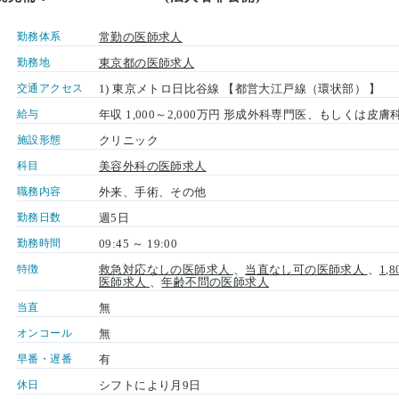
勤務体系
常勤の医師求人
勤務地
東京都の医師求人
交通アクセス
1) 東京メトロ日比谷線 【都営大江戸線（環状部） 】
給与
年収 1,000～2,000万円 形成外科専門医、もしくは皮膚
施設形態
クリニック
科目
美容外科の医師求人
職務内容
外来、手術、その他
勤務日数
週5日
勤務時間
09:45 ～ 19:00
特徴
救急対応なしの医師求人
、
当直なし可の医師求人
、
1
医師求人
、
年齢不問の医師求人
当直
無
オンコール
無
早番・遅番
有
休日
シフトにより月9日