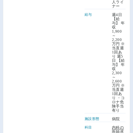
人ライ
ナー
給与
週4日
【給
与】 年
収
1,900
～
2,200
万円 ※
当直週
1回あ
り 週5
日 【給
与】 年
収
2,300
～
2,600
万円 ※
当直週
1回あ
り ・コ
ロナ危
険手当
有り
施設形態
病院
科目
内科の
医師求