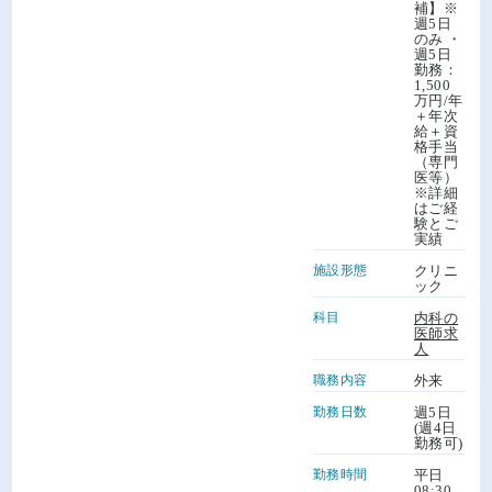
補】※
週5日
のみ ・
週5日
勤務：
1,500
万円/年
＋年次
給＋資
格手当
（専門
医等）
※詳細
はご経
験とご
実績
施設形態
クリニ
ック
科目
内科の
医師求
人
職務内容
外来
勤務日数
週5日
(週4日
勤務可)
勤務時間
平日
08:30