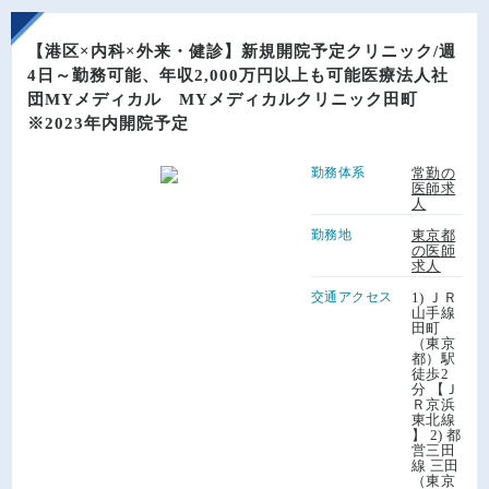
【港区×内科×外来・健診】新規開院予定クリニック/週
4日～勤務可能、年収2,000万円以上も可能医療法人社
団MYメディカル MYメディカルクリニック田町
※2023年内開院予定
勤務体系
常勤の
医師求
人
勤務地
東京都
の医師
求人
交通アクセス
1) ＪＲ
山手線
田町
（東京
都）駅
徒歩2
分 【Ｊ
Ｒ京浜
東北線
】 2) 都
営三田
線 三田
（東京