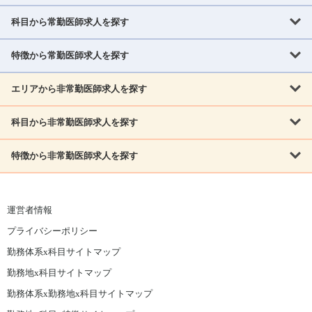
科目から常勤医師求人を探す
北海道・東北
北海道
青森県
岩手県
宮城県
秋田県
山形県
特徴から常勤医師求人を探す
内科系
福島県
内科
消化器科
呼吸器科
循環器科
腎臓内科
神経内科
エリアから非常勤医師求人を探す
救急対応なし
女性医師歓迎
託児所あり
専門医取得可
関東
内分泌・糖尿病・代謝内科
血液内科
老人内科
人工透析科
指定医取得可
症例豊富
週4日相談可
当直なし可
茨城県
栃木県
群馬県
埼玉県
千葉県
東京都
科目から非常勤医師求人を探す
北海道・東北
外科系
1,800万円可
赴任手当あり
学会補助あり
院長募集
神奈川県
山梨県
北海道
青森県
岩手県
宮城県
秋田県
山形県
リウマチ科
外科
消化器外科
呼吸器外科
心臓血管外科
施設長募集
年齢不問
外来のみ
特徴から非常勤医師求人を探す
内科系
北信越
福島県
脳神経外科
乳腺外科
泌尿器科
整形外科
形成外科
内科
消化器科
呼吸器科
循環器科
腎臓内科
神経内科
新潟県
富山県
石川県
福井県
長野県
内分泌外科
救急対応なし
肛門科
女性医師歓迎
美容外科
託児所あり
小児科
専門医取得可
関東
内分泌・糖尿病・代謝内科
血液内科
老人内科
人工透析科
運営者情報
指定医取得可
症例豊富
週4日相談可
当直なし可
東海
茨城県
栃木県
群馬県
埼玉県
千葉県
東京都
その他
プライバシーポリシー
外科系
1,800万円可
赴任手当あり
学会補助あり
院長募集
神奈川県
山梨県
岐阜県
静岡県
愛知県
三重県
眼科
皮膚科
耳鼻咽喉科
精神科
心療内科
放射線科
勤務体系x科目サイトマップ
リウマチ科
外科
消化器外科
呼吸器外科
心臓血管外科
施設長募集
年齢不問
外来のみ
小児科
産科
婦人科
麻酔科
救命救急
北信越
近畿
勤務地x科目サイトマップ
脳神経外科
乳腺外科
泌尿器科
整形外科
形成外科
ペインクリニック
緩和ケア
美容皮膚科
病理科
在宅診療
新潟県
富山県
石川県
福井県
長野県
勤務体系x勤務地x科目サイトマップ
滋賀県
京都府
大阪府
兵庫県
奈良県
和歌山県
内分泌外科
肛門科
美容外科
小児科
健診・人間ドック
リハビリテーション科
その他