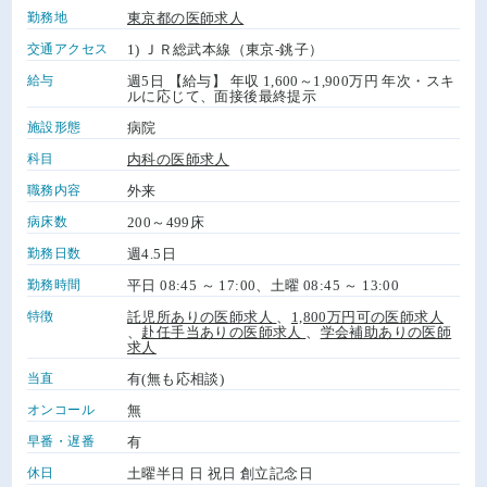
勤務地
東京都の医師求人
交通アクセス
1) ＪＲ総武本線（東京-銚子）
給与
週5日 【給与】 年収 1,600～1,900万円 年次・スキ
ルに応じて、面接後最終提示
施設形態
病院
科目
内科の医師求人
職務内容
外来
病床数
200～499床
勤務日数
週4.5日
勤務時間
平日 08:45 ～ 17:00、土曜 08:45 ～ 13:00
特徴
託児所ありの医師求人
、
1,800万円可の医師求人
、
赴任手当ありの医師求人
、
学会補助ありの医師
求人
当直
有(無も応相談)
オンコール
無
早番・遅番
有
休日
土曜半日 日 祝日 創立記念日