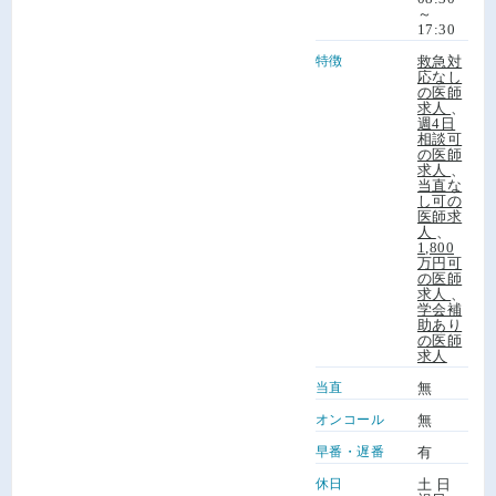
～
17:30
特徴
救急対
応なし
の医師
求人
、
週4日
相談可
の医師
求人
、
当直な
し可の
医師求
人
、
1,800
万円可
の医師
求人
、
学会補
助あり
の医師
求人
当直
無
オンコール
無
早番・遅番
有
休日
土 日