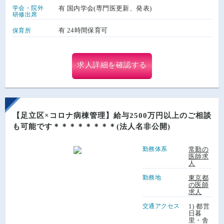
学会・院外
有 国内学会(専門医更新、発表)
研修出席
有 24時間保育可
保育所
求人詳細を確認する
【足立区×コロナ病棟管理】給与2500万円以上のご相談
も可能です＊＊＊＊＊＊＊＊(法人名非公開)
勤務体系
常勤の
医師求
人
勤務地
東京都
の医師
求人
交通アクセス
1) 都営
日暮
里・舎