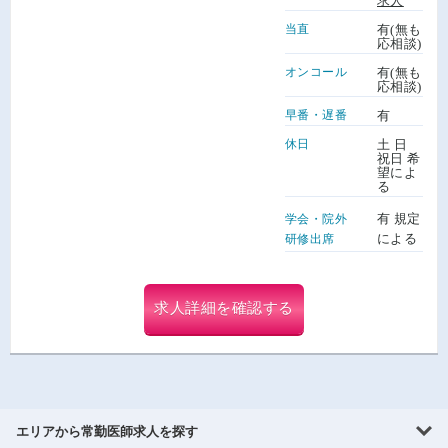
求人
当直
有(無も
応相談)
オンコール
有(無も
応相談)
早番・遅番
有
休日
土 日
祝日 希
望によ
る
有 規定
学会・院外
による
研修出席
求人詳細を確認する
エリアから常勤医師求人を探す