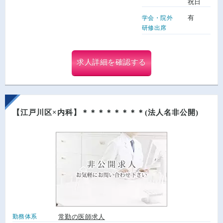
祝日
有
学会・院外
研修出席
求人詳細を確認する
【江戸川区×内科】＊＊＊＊＊＊＊＊(法人名非公開)
勤務体系
常勤の医師求人