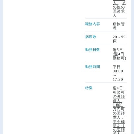
人
、
そ
の他の
医師求
人
職務内容
病棟管
理
病床数
20～99
床
勤務日数
週5日
(週4日
勤務可)
勤務時間
平日
09:00
～
17:30
特徴
週4日
相談可
の医師
求人
、
1,800
万円可
の医師
求人
、
学会補
助あり
の医師