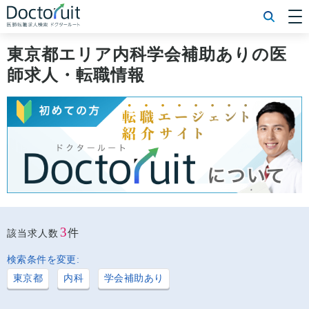
[常勤] エリアから探す
[常勤] 科目から探す
東京都エリア内科学会補助ありの医
[常勤] 特徴から探す
師求人・転職情報
[非常勤] エリアから探す
[非常勤] 科目から探す
[非常勤] 特徴から探す
Doctoruit医師転職特集
Doctoruitについて
運営者情報
プライバシーポリシー
3
件
該当求人数
検索条件を変更:
東京都
内科
学会補助あり