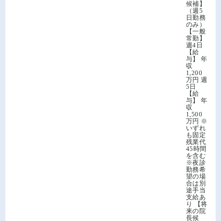
候補】
（週5
日勤務
のみ）
【一般
常勤】
週4日
【給
与】 年
収
1,200
万円 週
5日
【給
与】 年
収
1,500
万円 ※
いずれ
も固定
残業代
45時間
を含む
※夜診
勤務希
望の場
合は別
途手当
支給あ
り 【将
来の院
長候