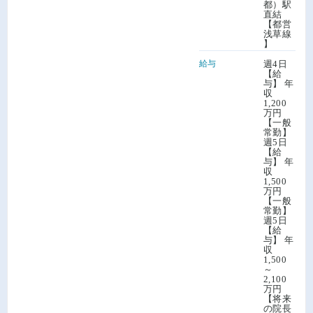
都）駅
直結
【都営
浅草線
】
給与
週4日
【給
与】 年
収
1,200
万円
【一般
常勤】
週5日
【給
与】 年
収
1,500
万円
【一般
常勤】
週5日
【給
与】 年
収
1,500
～
2,100
万円
【将来
の院長