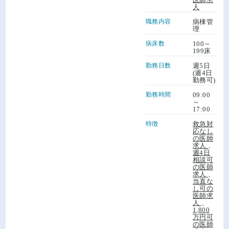
人
職務内容
病棟管
理
病床数
100～
199床
勤務日数
週5日
(週4日
勤務可)
勤務時間
09:00
～
17:00
特徴
救急対
応なし
の医師
求人
、
週4日
相談可
の医師
求人
、
当直な
し可の
医師求
人
、
1,800
万円可
の医師