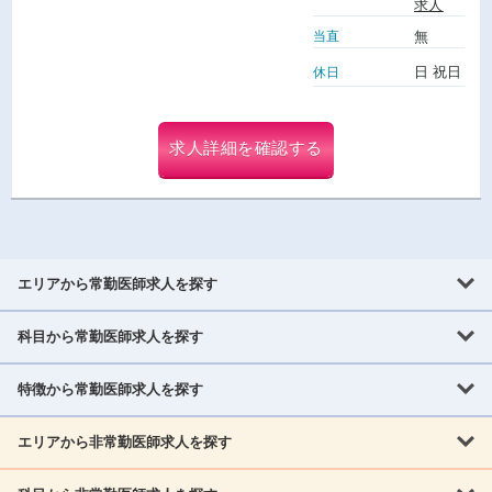
求人
当直
無
日 祝日
休日
求人詳細を確認する
エリアから常勤医師求人を探す
科目から常勤医師求人を探す
北海道・東北
北海道
青森県
岩手県
宮城県
秋田県
山形県
特徴から常勤医師求人を探す
内科系
福島県
内科
消化器科
呼吸器科
循環器科
腎臓内科
神経内科
エリアから非常勤医師求人を探す
救急対応なし
女性医師歓迎
託児所あり
専門医取得可
関東
内分泌・糖尿病・代謝内科
血液内科
老人内科
人工透析科
指定医取得可
症例豊富
週4日相談可
当直なし可
茨城県
栃木県
群馬県
埼玉県
千葉県
東京都