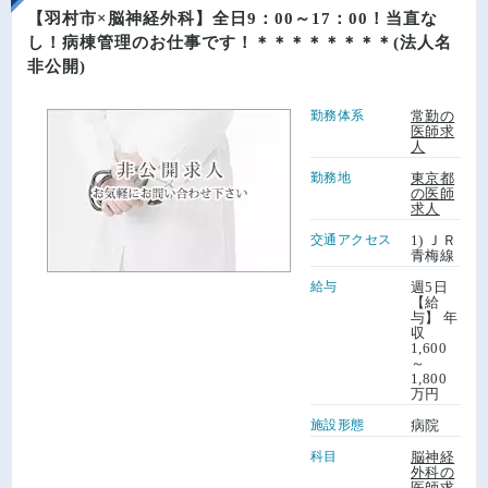
【羽村市×脳神経外科】全日9：00～17：00！当直な
し！病棟管理のお仕事です！＊＊＊＊＊＊＊＊(法人名
非公開)
勤務体系
常勤の
医師求
人
勤務地
東京都
の医師
求人
交通アクセス
1) ＪＲ
青梅線
給与
週5日
【給
与】 年
収
1,600
～
1,800
万円
施設形態
病院
科目
脳神経
外科の
医師求