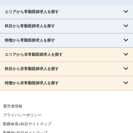
エリアから常勤医師求人を探す
科目から常勤医師求人を探す
北海道・東北
北海道
青森県
岩手県
宮城県
秋田県
山形県
特徴から常勤医師求人を探す
内科系
福島県
内科
消化器科
呼吸器科
循環器科
腎臓内科
神経内科
エリアから非常勤医師求人を探す
救急対応なし
女性医師歓迎
託児所あり
専門医取得可
関東
内分泌・糖尿病・代謝内科
血液内科
老人内科
人工透析科
指定医取得可
症例豊富
週4日相談可
当直なし可
茨城県
栃木県
群馬県
埼玉県
千葉県
東京都
科目から非常勤医師求人を探す
北海道・東北
外科系
1,800万円可
赴任手当あり
学会補助あり
院長募集
神奈川県
山梨県
北海道
青森県
岩手県
宮城県
秋田県
山形県
リウマチ科
外科
消化器外科
呼吸器外科
心臓血管外科
施設長募集
年齢不問
外来のみ
特徴から非常勤医師求人を探す
内科系
北信越
福島県
脳神経外科
乳腺外科
泌尿器科
整形外科
形成外科
内科
消化器科
呼吸器科
循環器科
腎臓内科
神経内科
新潟県
富山県
石川県
福井県
長野県
内分泌外科
救急対応なし
肛門科
女性医師歓迎
美容外科
託児所あり
小児科
専門医取得可
関東
内分泌・糖尿病・代謝内科
血液内科
老人内科
人工透析科
運営者情報
指定医取得可
症例豊富
週4日相談可
当直なし可
東海
茨城県
栃木県
群馬県
埼玉県
千葉県
東京都
その他
プライバシーポリシー
外科系
1,800万円可
赴任手当あり
学会補助あり
院長募集
神奈川県
山梨県
岐阜県
静岡県
愛知県
三重県
眼科
皮膚科
耳鼻咽喉科
精神科
心療内科
放射線科
勤務体系x科目サイトマップ
リウマチ科
外科
消化器外科
呼吸器外科
心臓血管外科
施設長募集
年齢不問
外来のみ
小児科
産科
婦人科
麻酔科
救命救急
北信越
近畿
勤務地x科目サイトマップ