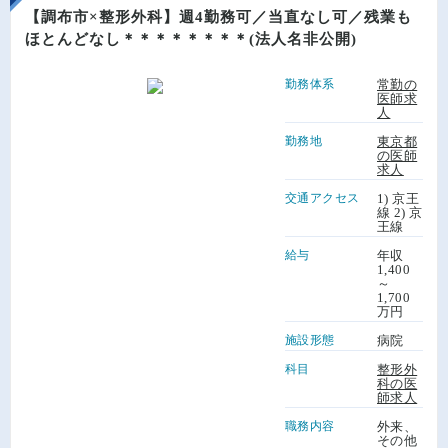
【調布市×整形外科】週4勤務可／当直なし可／残業も
ほとんどなし＊＊＊＊＊＊＊＊(法人名非公開)
勤務体系
常勤の
医師求
人
勤務地
東京都
の医師
求人
交通アクセス
1) 京王
線 2) 京
王線
給与
年収
1,400
～
1,700
万円
施設形態
病院
科目
整形外
科の医
師求人
職務内容
外来、
その他