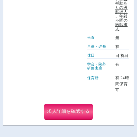
補助あ
りの医
師求人
、
年齢
不問の
医師求
人
当直
無
早番・遅番
有
休日
日 祝日
学会・院外
有
研修出席
有 24時
保育所
間保育
可
求人詳細を確認する