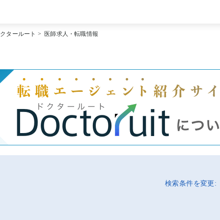
[常勤] エリアから探す
ドクタールート
>
医師求人・転職情報
[常勤] 科目から探す
[常勤] 特徴から探す
[非常勤] エリアから探す
[非常勤] 科目から探す
[非常勤] 特徴から探す
Doctoruit医師転職特集
Doctoruitについて
運営者情報
プライバシーポリシー
検索条件を変更: