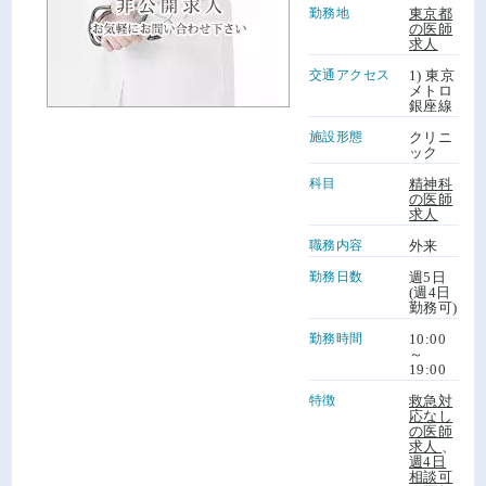
勤務地
東京都
の医師
求人
交通アクセス
1) 東京
メトロ
銀座線
施設形態
クリニ
ック
科目
精神科
の医師
求人
職務内容
外来
勤務日数
週5日
(週4日
勤務可)
勤務時間
10:00
～
19:00
特徴
救急対
応なし
の医師
求人
、
週4日
相談可