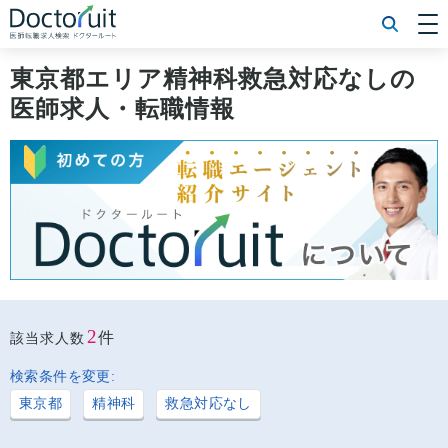
[常勤] エリアから探す
[常勤] 科目から探す
東京都エリア精神科救急対応なしの
[常勤] 特徴から探す
医師求人・転職情報
[非常勤] エリアから探す
[非常勤] 科目から探す
[非常勤] 特徴から探す
Doctoruit医師転職特集
Doctoruitについて
運営者情報
プライバシーポリシー
2
件
該当求人数
検索条件を変更:
東京都
精神科
救急対応なし