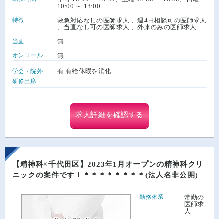
10:00 ～ 18:00
特徴
救急対応なしの医師求人
、
週4日相談可の医師求人
、
当直なし可の医師求人
、
外来のみの医師求人
当直
無
オンコール
無
有 有給休暇を消化
学会・院外
研修出席
求人詳細を確認する
【精神科×千代田区】2023年1月オープンの精神科クリ
ニックの案件です！＊＊＊＊＊＊＊＊(法人名非公開)
勤務体系
常勤の
医師求
人