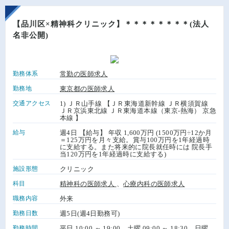
【品川区×精神科クリニック】＊＊＊＊＊＊＊＊(法人
名非公開)
勤務体系
常勤の医師求人
勤務地
東京都の医師求人
交通アクセス
1) ＪＲ山手線 【ＪＲ東海道新幹線 ＪＲ横須賀線
ＪＲ京浜東北線 ＪＲ東海道本線（東京-熱海） 京急
本線 】
給与
週4日 【給与】 年収 1,600万円 (1500万円÷12か月
＝125万円を月々支給。賞与100万円を1年経過時
に支給する。また将来的に院長就任時には 院長手
当120万円を1年経過時に支給する)
施設形態
クリニック
科目
精神科の医師求人
、
心療内科の医師求人
職務内容
外来
勤務日数
週5日(週4日勤務可)
勤務時間
平日 10:00 ～ 19:00、土曜 09:00 ～ 18:30、日曜