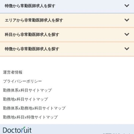
北海道
青森県
岩手県
宮城県
秋田県
山形県
特徴から常勤医師求人を探す
内科系
福島県
内科
消化器科
呼吸器科
循環器科
腎臓内科
神経内科
エリアから非常勤医師求人を探す
救急対応なし
女性医師歓迎
託児所あり
専門医取得可
関東
内分泌・糖尿病・代謝内科
血液内科
老人内科
人工透析科
指定医取得可
症例豊富
週4日相談可
当直なし可
茨城県
栃木県
群馬県
埼玉県
千葉県
東京都
科目から非常勤医師求人を探す
北海道・東北
外科系
1,800万円可
赴任手当あり
学会補助あり
院長募集
神奈川県
山梨県
北海道
青森県
岩手県
宮城県
秋田県
山形県
リウマチ科
外科
消化器外科
呼吸器外科
心臓血管外科
施設長募集
年齢不問
外来のみ
特徴から非常勤医師求人を探す
内科系
北信越
福島県
脳神経外科
乳腺外科
泌尿器科
整形外科
形成外科
内科
消化器科
呼吸器科
循環器科
腎臓内科
神経内科
新潟県
富山県
石川県
福井県
長野県
内分泌外科
救急対応なし
肛門科
女性医師歓迎
美容外科
託児所あり
小児科
専門医取得可
関東
内分泌・糖尿病・代謝内科
血液内科
老人内科
人工透析科
運営者情報
指定医取得可
症例豊富
週4日相談可
当直なし可
東海
茨城県
栃木県
群馬県
埼玉県
千葉県
東京都
その他
プライバシーポリシー
外科系
1,800万円可
赴任手当あり
学会補助あり
院長募集
神奈川県
山梨県
岐阜県
静岡県
愛知県
三重県
眼科
皮膚科
耳鼻咽喉科
精神科
心療内科
放射線科
勤務体系x科目サイトマップ
リウマチ科
外科
消化器外科
呼吸器外科
心臓血管外科
施設長募集
年齢不問
外来のみ
小児科
産科
婦人科
麻酔科
救命救急
北信越
近畿
勤務地x科目サイトマップ
脳神経外科
乳腺外科
泌尿器科
整形外科
形成外科
ペインクリニック
緩和ケア
美容皮膚科
病理科
在宅診療
新潟県
富山県
石川県
福井県
長野県
勤務体系x勤務地x科目サイトマップ
滋賀県
京都府
大阪府
兵庫県
奈良県
和歌山県
内分泌外科
肛門科
美容外科
小児科
健診・人間ドック
リハビリテーション科
その他
勤務地x科目x特徴サイトマップ
東海
中国
その他
岐阜県
静岡県
愛知県
三重県
鳥取県
島根県
岡山県
広島県
山口県
眼科
皮膚科
耳鼻咽喉科
精神科
心療内科
放射線科