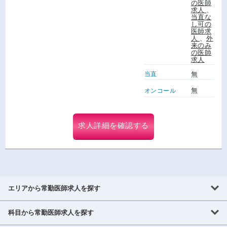
の医師
求人
、
当直な
し可の
医師求
人
、
外
来のみ
の医師
求人
当直
無
無
オンコール
求人詳細を確認する
エリアから常勤医師求人を探す
科目から常勤医師求人を探す
北海道・東北