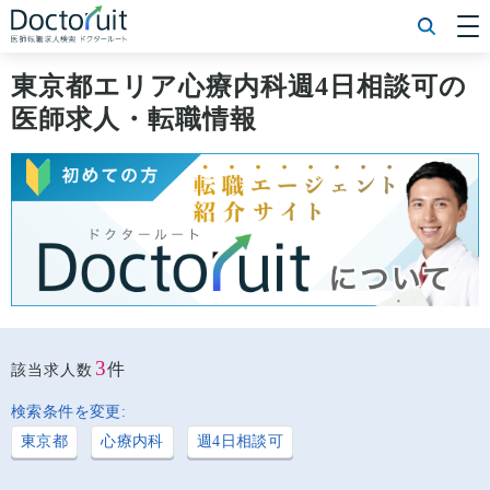
[常勤] エリアから探す
[常勤] 科目から探す
東京都エリア心療内科週4日相談可の
[常勤] 特徴から探す
医師求人・転職情報
[非常勤] エリアから探す
[非常勤] 科目から探す
[非常勤] 特徴から探す
Doctoruit医師転職特集
Doctoruitについて
運営者情報
プライバシーポリシー
3
件
該当求人数
検索条件を変更:
東京都
心療内科
週4日相談可