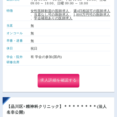
09:00 ～ 18:00、日曜 09:00 ～ 18:00
特徴
女性医師歓迎の医師求人
、
週4日相談可の医師求人
、
当直なし可の医師求人
、
1,800万円可の医師求人
、
学会補助ありの医師求人
当直
無
オンコール
無
早番・遅番
無
休日
祝日
有 学会の参加(国内)
学会・院外
研修出席
求人詳細を確認する
【品川区×精神科クリニック】＊＊＊＊＊＊＊＊(法人
名非公開)