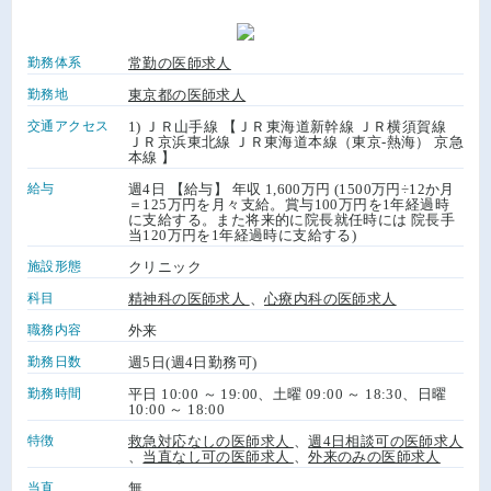
勤務体系
常勤の医師求人
勤務地
東京都の医師求人
交通アクセス
1) ＪＲ山手線 【ＪＲ東海道新幹線 ＪＲ横須賀線
ＪＲ京浜東北線 ＪＲ東海道本線（東京-熱海） 京急
本線 】
給与
週4日 【給与】 年収 1,600万円 (1500万円÷12か月
＝125万円を月々支給。賞与100万円を1年経過時
に支給する。また将来的に院長就任時には 院長手
当120万円を1年経過時に支給する)
施設形態
クリニック
科目
精神科の医師求人
、
心療内科の医師求人
職務内容
外来
勤務日数
週5日(週4日勤務可)
勤務時間
平日 10:00 ～ 19:00、土曜 09:00 ～ 18:30、日曜
10:00 ～ 18:00
特徴
救急対応なしの医師求人
、
週4日相談可の医師求人
、
当直なし可の医師求人
、
外来のみの医師求人
当直
無