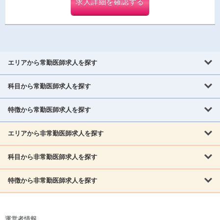
求人詳細を確認する
エリアから常勤医師求人を探す
科目から常勤医師求人を探す
北海道・東北
北海道
青森県
岩手県
宮城県
秋田県
山形県
特徴から常勤医師求人を探す
内科系
福島県
内科
消化器科
呼吸器科
循環器科
腎臓内科
神経内科
エリアから非常勤医師求人を探す
救急対応なし
女性医師歓迎
託児所あり
専門医取得可
関東
内分泌・糖尿病・代謝内科
血液内科
老人内科
人工透析科
指定医取得可
症例豊富
週4日相談可
当直なし可
茨城県
栃木県
群馬県
埼玉県
千葉県
東京都
科目から非常勤医師求人を探す
北海道・東北
外科系
1,800万円可
赴任手当あり
学会補助あり
院長募集
神奈川県
山梨県
北海道
青森県
岩手県
宮城県
秋田県
山形県
リウマチ科
外科
消化器外科
呼吸器外科
心臓血管外科
施設長募集
年齢不問
外来のみ
特徴から非常勤医師求人を探す
内科系
北信越
福島県
脳神経外科
乳腺外科
泌尿器科
整形外科
形成外科
内科
消化器科
呼吸器科
循環器科
腎臓内科
神経内科
新潟県
富山県
石川県
福井県
長野県
内分泌外科
救急対応なし
肛門科
女性医師歓迎
美容外科
託児所あり
小児科
専門医取得可
関東
内分泌・糖尿病・代謝内科
血液内科
老人内科
人工透析科
運営者情報