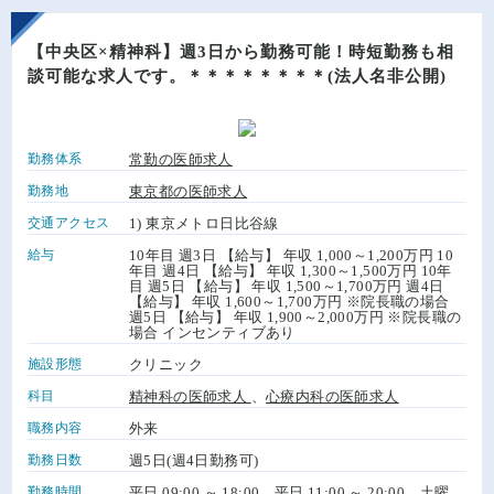
【中央区×精神科】週3日から勤務可能！時短勤務も相
談可能な求人です。＊＊＊＊＊＊＊＊(法人名非公開)
勤務体系
常勤の医師求人
勤務地
東京都の医師求人
交通アクセス
1) 東京メトロ日比谷線
給与
10年目 週3日 【給与】 年収 1,000～1,200万円 10
年目 週4日 【給与】 年収 1,300～1,500万円 10年
目 週5日 【給与】 年収 1,500～1,700万円 週4日
【給与】 年収 1,600～1,700万円 ※院長職の場合
週5日 【給与】 年収 1,900～2,000万円 ※院長職の
場合 インセンティブあり
施設形態
クリニック
科目
精神科の医師求人
、
心療内科の医師求人
職務内容
外来
勤務日数
週5日(週4日勤務可)
勤務時間
平日 09:00 ～ 18:00、平日 11:00 ～ 20:00、土曜