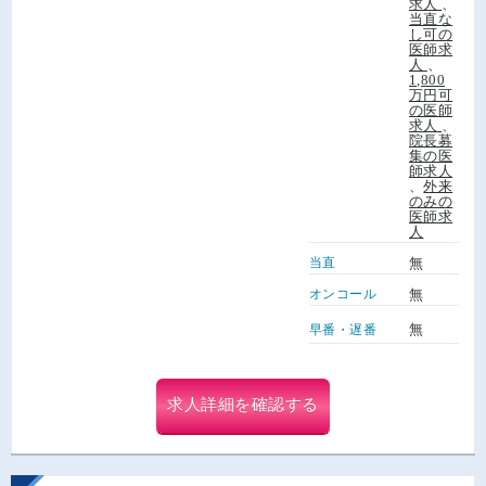
求人
、
当直な
し可の
医師求
人
、
1,800
万円可
の医師
求人
、
院長募
集の医
師求人
、
外来
のみの
医師求
人
当直
無
オンコール
無
無
早番・遅番
求人詳細を確認する