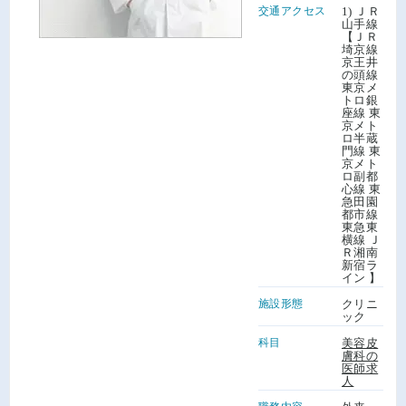
交通アクセス
1) ＪＲ
山手線
【ＪＲ
埼京線
京王井
の頭線
東京メ
トロ銀
座線 東
京メト
ロ半蔵
門線 東
京メト
ロ副都
心線 東
急田園
都市線
東急東
横線 Ｊ
Ｒ湘南
新宿ラ
イン 】
施設形態
クリニ
ック
科目
美容皮
膚科の
医師求
人