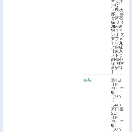
営大江
戸線
（環状
部） 都
営新宿
線 ＪＲ
湘南新
宿ライ
ン 】 2)
東京メ
トロ丸
ノ内線
【東京
メトロ
副都心
線 都営
新宿線
】
給与
週4日
【給
与】 年
収
1,260
～
1,440
万円 週
5日
【給
与】 年
収
1,680