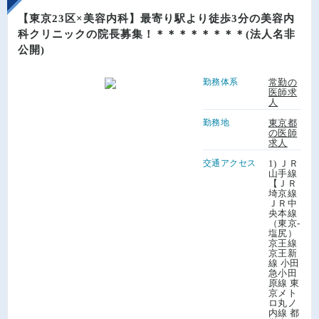
【東京23区×美容内科】最寄り駅より徒歩3分の美容内
科クリニックの院長募集！＊＊＊＊＊＊＊＊(法人名非
公開)
勤務体系
常勤の
医師求
人
勤務地
東京都
の医師
求人
交通アクセス
1) ＪＲ
山手線
【ＪＲ
埼京線
ＪＲ中
央本線
（東京-
塩尻）
京王線
京王新
線 小田
急小田
原線 東
京メト
ロ丸ノ
内線 都