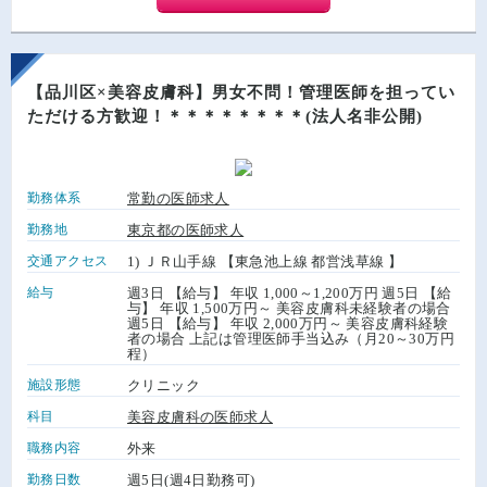
【品川区×美容皮膚科】男女不問！管理医師を担ってい
ただける方歓迎！＊＊＊＊＊＊＊＊(法人名非公開)
勤務体系
常勤の医師求人
勤務地
東京都の医師求人
交通アクセス
1) ＪＲ山手線 【東急池上線 都営浅草線 】
給与
週3日 【給与】 年収 1,000～1,200万円 週5日 【給
与】 年収 1,500万円～ 美容皮膚科未経験者の場合
週5日 【給与】 年収 2,000万円～ 美容皮膚科経験
者の場合 上記は管理医師手当込み（月20～30万円
程）
施設形態
クリニック
科目
美容皮膚科の医師求人
職務内容
外来
勤務日数
週5日(週4日勤務可)