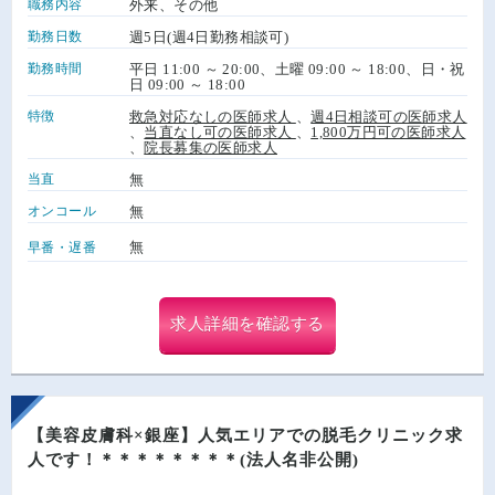
職務内容
外来、その他
勤務日数
週5日(週4日勤務相談可)
勤務時間
平日 11:00 ～ 20:00、土曜 09:00 ～ 18:00、日・祝
日 09:00 ～ 18:00
特徴
救急対応なしの医師求人
、
週4日相談可の医師求人
、
当直なし可の医師求人
、
1,800万円可の医師求人
、
院長募集の医師求人
当直
無
オンコール
無
無
早番・遅番
求人詳細を確認する
【美容皮膚科×銀座】人気エリアでの脱毛クリニック求
人です！＊＊＊＊＊＊＊＊(法人名非公開)