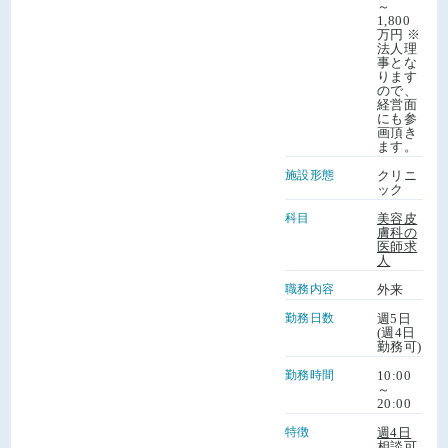
～
1,800
万円 ※
法人理
事とな
ります
ので、
経営面
にも参
画頂き
ます。
施設形態
クリニ
ック
科目
美容皮
膚科の
医師求
人
職務内容
外来
勤務日数
週5日
(週4日
勤務可)
勤務時間
10:00
～
20:00
特徴
週4日
相談可