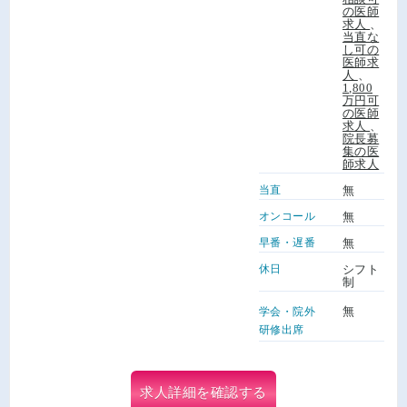
の医師
求人
、
当直な
し可の
医師求
人
、
1,800
万円可
の医師
求人
、
院長募
集の医
師求人
当直
無
オンコール
無
早番・遅番
無
休日
シフト
制
無
学会・院外
研修出席
求人詳細を確認する