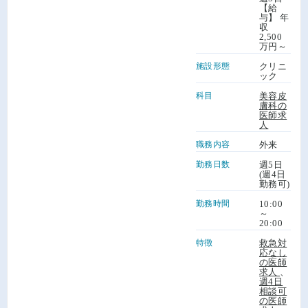
【給
与】 年
収
2,500
万円～
施設形態
クリニ
ック
科目
美容皮
膚科の
医師求
人
職務内容
外来
勤務日数
週5日
(週4日
勤務可)
勤務時間
10:00
～
20:00
特徴
救急対
応なし
の医師
求人
、
週4日
相談可
の医師