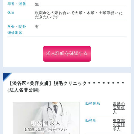
早番・遅番
無
休日
現職drとの兼ね合いで火曜・木曜・土曜勤務いた
だきたいです
有
学会・院外
研修出席
求人詳細を確認する
【渋谷区×美容皮膚】脱毛クリニック＊＊＊＊＊＊＊＊
(法人名非公開)
勤務体系
常勤の
医師求
人
勤務地
東京都
の医師
求人