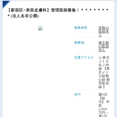
【新宿区×美容皮膚科】管理医師募集！＊＊＊＊＊＊＊
＊(法人名非公開)
勤務体系
常勤の
医師求
人
勤務地
東京都
の医師
求人
交通アクセス
1) 東京
メトロ
丸ノ内
線 【東
京メト
ロ副都
心線 都
営新宿
線 】
給与
週4日
【給
与】 年
収
2,000
万円～
週5日