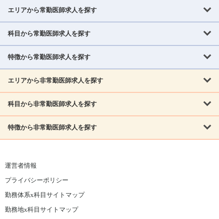
エリアから常勤医師求人を探す
科目から常勤医師求人を探す
北海道・東北
北海道
青森県
岩手県
宮城県
秋田県
山形県
特徴から常勤医師求人を探す
内科系
福島県
内科
消化器科
呼吸器科
循環器科
腎臓内科
神経内科
エリアから非常勤医師求人を探す
救急対応なし
女性医師歓迎
託児所あり
専門医取得可
関東
内分泌・糖尿病・代謝内科
血液内科
老人内科
人工透析科
指定医取得可
症例豊富
週4日相談可
当直なし可
茨城県
栃木県
群馬県
埼玉県
千葉県
東京都
科目から非常勤医師求人を探す
北海道・東北
外科系
1,800万円可
赴任手当あり
学会補助あり
院長募集
神奈川県
山梨県
北海道
青森県
岩手県
宮城県
秋田県
山形県
リウマチ科
外科
消化器外科
呼吸器外科
心臓血管外科
施設長募集
年齢不問
外来のみ
特徴から非常勤医師求人を探す
内科系
北信越
福島県
脳神経外科
乳腺外科
泌尿器科
整形外科
形成外科
内科
消化器科
呼吸器科
循環器科
腎臓内科
神経内科
新潟県
富山県
石川県
福井県
長野県
内分泌外科
救急対応なし
肛門科
女性医師歓迎
美容外科
託児所あり
小児科
専門医取得可
関東
内分泌・糖尿病・代謝内科
血液内科
老人内科
人工透析科
運営者情報
指定医取得可
症例豊富
週4日相談可
当直なし可
東海
茨城県
栃木県
群馬県
埼玉県
千葉県
東京都
その他
プライバシーポリシー
外科系
1,800万円可
赴任手当あり
学会補助あり
院長募集
神奈川県
山梨県
岐阜県
静岡県
愛知県
三重県
眼科
皮膚科
耳鼻咽喉科
精神科
心療内科
放射線科
勤務体系x科目サイトマップ
リウマチ科
外科
消化器外科
呼吸器外科
心臓血管外科
施設長募集
年齢不問
外来のみ
小児科
産科
婦人科
麻酔科
救命救急
北信越
近畿
勤務地x科目サイトマップ
脳神経外科
乳腺外科
泌尿器科
整形外科
形成外科
ペインクリニック
緩和ケア
美容皮膚科
病理科
在宅診療