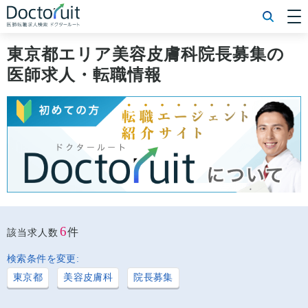
[常勤] エリアから探す
[常勤] 科目から探す
東京都エリア美容皮膚科院長募集の
[常勤] 特徴から探す
医師求人・転職情報
[非常勤] エリアから探す
[非常勤] 科目から探す
[非常勤] 特徴から探す
Doctoruit医師転職特集
Doctoruitについて
運営者情報
プライバシーポリシー
6
件
該当求人数
検索条件を変更:
東京都
美容皮膚科
院長募集