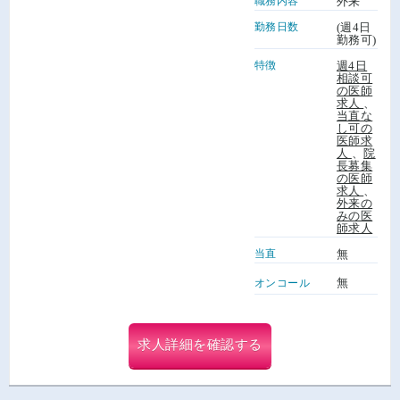
職務内容
外来
勤務日数
(週4日
勤務可)
特徴
週4日
相談可
の医師
求人
、
当直な
し可の
医師求
人
、
院
長募集
の医師
求人
、
外来の
みの医
師求人
当直
無
無
オンコール
求人詳細を確認する