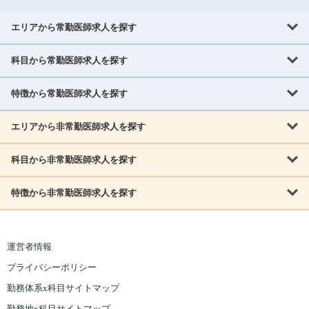
エリアから常勤医師求人を探す
科目から常勤医師求人を探す
北海道・東北
北海道
青森県
岩手県
宮城県
秋田県
山形県
特徴から常勤医師求人を探す
内科系
福島県
内科
消化器科
呼吸器科
循環器科
腎臓内科
神経内科
エリアから非常勤医師求人を探す
救急対応なし
女性医師歓迎
託児所あり
専門医取得可
関東
内分泌・糖尿病・代謝内科
血液内科
老人内科
人工透析科
指定医取得可
症例豊富
週4日相談可
当直なし可
茨城県
栃木県
群馬県
埼玉県
千葉県
東京都
科目から非常勤医師求人を探す
北海道・東北
外科系
1,800万円可
赴任手当あり
学会補助あり
院長募集
神奈川県
山梨県
北海道
青森県
岩手県
宮城県
秋田県
山形県
リウマチ科
外科
消化器外科
呼吸器外科
心臓血管外科
施設長募集
年齢不問
外来のみ
特徴から非常勤医師求人を探す
内科系
北信越
福島県
脳神経外科
乳腺外科
泌尿器科
整形外科
形成外科
内科
消化器科
呼吸器科
循環器科
腎臓内科
神経内科
新潟県
富山県
石川県
福井県
長野県
内分泌外科
救急対応なし
肛門科
女性医師歓迎
美容外科
託児所あり
小児科
専門医取得可
関東
内分泌・糖尿病・代謝内科
血液内科
老人内科
人工透析科
運営者情報
指定医取得可
症例豊富
週4日相談可
当直なし可
東海
茨城県
栃木県
群馬県
埼玉県
千葉県
東京都
その他
プライバシーポリシー
外科系
1,800万円可
赴任手当あり
学会補助あり
院長募集
神奈川県
山梨県
岐阜県
静岡県
愛知県
三重県
眼科
皮膚科
耳鼻咽喉科
精神科
心療内科
放射線科
勤務体系x科目サイトマップ
リウマチ科
外科
消化器外科
呼吸器外科
心臓血管外科
施設長募集
年齢不問
外来のみ
小児科
産科
婦人科
麻酔科
救命救急
北信越
近畿
勤務地x科目サイトマップ