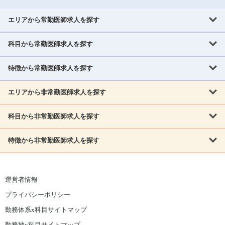
エリアから常勤医師求人を探す
科目から常勤医師求人を探す
北海道・東北
北海道
青森県
岩手県
宮城県
秋田県
山形県
特徴から常勤医師求人を探す
内科系
福島県
内科
消化器科
呼吸器科
循環器科
腎臓内科
神経内科
エリアから非常勤医師求人を探す
救急対応なし
女性医師歓迎
託児所あり
専門医取得可
関東
内分泌・糖尿病・代謝内科
血液内科
老人内科
人工透析科
指定医取得可
症例豊富
週4日相談可
当直なし可
茨城県
栃木県
群馬県
埼玉県
千葉県
東京都
科目から非常勤医師求人を探す
北海道・東北
外科系
1,800万円可
赴任手当あり
学会補助あり
院長募集
神奈川県
山梨県
北海道
青森県
岩手県
宮城県
秋田県
山形県
リウマチ科
外科
消化器外科
呼吸器外科
心臓血管外科
施設長募集
年齢不問
外来のみ
特徴から非常勤医師求人を探す
内科系
北信越
福島県
脳神経外科
乳腺外科
泌尿器科
整形外科
形成外科
内科
消化器科
呼吸器科
循環器科
腎臓内科
神経内科
新潟県
富山県
石川県
福井県
長野県
内分泌外科
救急対応なし
肛門科
女性医師歓迎
美容外科
託児所あり
小児科
専門医取得可
関東
内分泌・糖尿病・代謝内科
血液内科
老人内科
人工透析科
運営者情報
指定医取得可
症例豊富
週4日相談可
当直なし可
東海
茨城県
栃木県
群馬県
埼玉県
千葉県
東京都
その他
プライバシーポリシー
外科系
1,800万円可
赴任手当あり
学会補助あり
院長募集
神奈川県
山梨県
岐阜県
静岡県
愛知県
三重県
眼科
皮膚科
耳鼻咽喉科
精神科
心療内科
放射線科
勤務体系x科目サイトマップ
リウマチ科
外科
消化器外科
呼吸器外科
心臓血管外科
施設長募集
年齢不問
外来のみ
小児科
産科
婦人科
麻酔科
救命救急
北信越
近畿
勤務地x科目サイトマップ