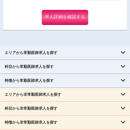
求人詳細を確認する
エリアから常勤医師求人を探す
科目から常勤医師求人を探す
北海道・東北
北海道
青森県
岩手県
宮城県
秋田県
山形県
特徴から常勤医師求人を探す
内科系
福島県
内科
消化器科
呼吸器科
循環器科
腎臓内科
神経内科
エリアから非常勤医師求人を探す
救急対応なし
女性医師歓迎
託児所あり
専門医取得可
関東
内分泌・糖尿病・代謝内科
血液内科
老人内科
人工透析科
指定医取得可
症例豊富
週4日相談可
当直なし可
茨城県
栃木県
群馬県
埼玉県
千葉県
東京都
科目から非常勤医師求人を探す
北海道・東北
外科系
1,800万円可
赴任手当あり
学会補助あり
院長募集
神奈川県
山梨県
北海道
青森県
岩手県
宮城県
秋田県
山形県
リウマチ科
外科
消化器外科
呼吸器外科
心臓血管外科
施設長募集
年齢不問
外来のみ
特徴から非常勤医師求人を探す
内科系
北信越
福島県
脳神経外科
乳腺外科
泌尿器科
整形外科
形成外科