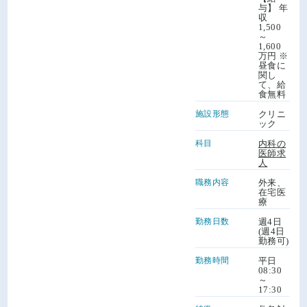
与】 年
収
1,500
～
1,600
万円 ※
昼食に
関し
て、給
食無料
施設形態
クリニ
ック
科目
内科の
医師求
人
職務内容
外来、
在宅医
療
勤務日数
週4日
(週4日
勤務可)
勤務時間
平日
08:30
～
17:30