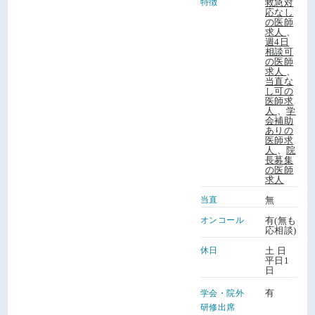
特徴
救急対
応なし
の医師
求人
、
週4日
相談可
の医師
求人
、
当直な
し可の
医師求
人
、
学
会補助
ありの
医師求
人
、
院
長募集
の医師
求人
当直
無
オンコール
有(無も
応相談)
休日
土 日
平日1
日
有
学会・院外
研修出席