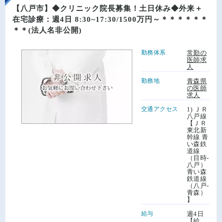
【八戸市】◆クリニック院長募集！土日休み◆外来＋
在宅診療：週4日 8:30~17:30/1500万円～＊＊＊＊＊＊
＊＊(法人名非公開)
勤務体系
常勤の
医師求
人
勤務地
青森県
の医師
求人
交通アクセス
1) ＪＲ
八戸線
【ＪＲ
東北新
幹線 青
い森鉄
道線
（目時-
八戸）
青い森
鉄道線
（八戸-
青森）
】
給与
週4日
【給