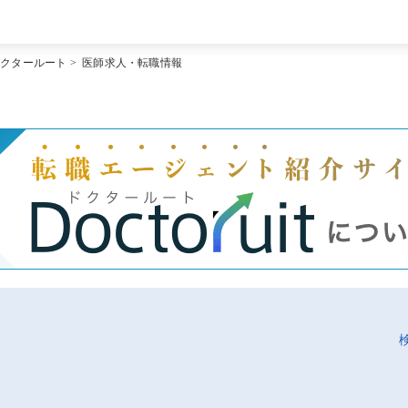
[常勤] エリアから探す
ドクタールート
>
医師求人・転職情報
[常勤] 科目から探す
[常勤] 特徴から探す
[非常勤] エリアから探す
[非常勤] 科目から探す
[非常勤] 特徴から探す
Doctoruit医師転職特集
Doctoruitについて
運営者情報
プライバシーポリシー