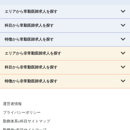
エリアから常勤医師求人を探す
科目から常勤医師求人を探す
北海道・東北
北海道
青森県
岩手県
宮城県
秋田県
山形県
特徴から常勤医師求人を探す
内科系
福島県
内科
消化器科
呼吸器科
循環器科
腎臓内科
神経内科
エリアから非常勤医師求人を探す
救急対応なし
女性医師歓迎
託児所あり
専門医取得可
関東
内分泌・糖尿病・代謝内科
血液内科
老人内科
人工透析科
指定医取得可
症例豊富
週4日相談可
当直なし可
茨城県
栃木県
群馬県
埼玉県
千葉県
東京都
科目から非常勤医師求人を探す
北海道・東北
外科系
1,800万円可
赴任手当あり
学会補助あり
院長募集
神奈川県
山梨県
北海道
青森県
岩手県
宮城県
秋田県
山形県
リウマチ科
外科
消化器外科
呼吸器外科
心臓血管外科
施設長募集
年齢不問
外来のみ
特徴から非常勤医師求人を探す
内科系
北信越
福島県
脳神経外科
乳腺外科
泌尿器科
整形外科
形成外科
内科
消化器科
呼吸器科
循環器科
腎臓内科
神経内科
新潟県
富山県
石川県
福井県
長野県
内分泌外科
救急対応なし
肛門科
女性医師歓迎
美容外科
託児所あり
小児科
専門医取得可
関東
内分泌・糖尿病・代謝内科
血液内科
老人内科
人工透析科
運営者情報
指定医取得可
症例豊富
週4日相談可
当直なし可
東海
茨城県
栃木県
群馬県
埼玉県
千葉県
東京都
その他
プライバシーポリシー
外科系
1,800万円可
赴任手当あり
学会補助あり
院長募集
神奈川県
山梨県
岐阜県
静岡県
愛知県
三重県
眼科
皮膚科
耳鼻咽喉科
精神科
心療内科
放射線科
勤務体系x科目サイトマップ
リウマチ科
外科
消化器外科
呼吸器外科
心臓血管外科
施設長募集
年齢不問
外来のみ
小児科
産科
婦人科
麻酔科
救命救急
北信越
近畿
勤務地x科目サイトマップ