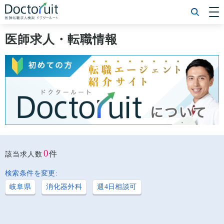
[常勤] エリアから探す
[常勤] 科目から探す
医師求人・転職情報
[常勤] 特徴から探す
[非常勤] エリアから探す
[非常勤] 科目から探す
[非常勤] 特徴から探す
Doctoruit医師転職特集
Doctoruitについて
運営者情報
プライバシーポリシー
0
件
該当求人数
検索条件を変更:
岐阜県
消化器外科
週4日相談可