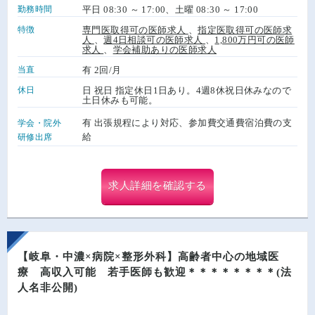
勤務時間
平日 08:30 ～ 17:00、土曜 08:30 ～ 17:00
特徴
専門医取得可の医師求人
、
指定医取得可の医師求
人
、
週4日相談可の医師求人
、
1,800万円可の医師
求人
、
学会補助ありの医師求人
当直
有 2回/月
休日
日 祝日 指定休日1日あり。4週8休祝日休みなので
土日休みも可能。
有 出張規程により対応、参加費交通費宿泊費の支
学会・院外
給
研修出席
求人詳細を確認する
【岐阜・中濃×病院×整形外科】高齢者中心の地域医
療 高収入可能 若手医師も歓迎＊＊＊＊＊＊＊＊(法
人名非公開)