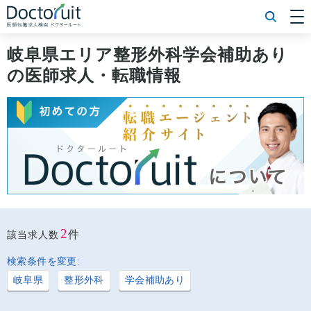
[常勤] エリアから探す
[常勤] 科目から探す
岐阜県エリア整形外科学会補助あり
[常勤] 特徴から探す
の医師求人・転職情報
[非常勤] エリアから探す
[非常勤] 科目から探す
[非常勤] 特徴から探す
Doctoruit医師転職特集
Doctoruitについて
運営者情報
プライバシーポリシー
2
件
該当求人数
検索条件を変更:
岐阜県
整形外科
学会補助あり