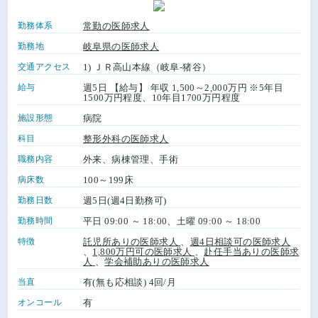
勤務体系
常勤の医師求人
勤務地
岐阜県の医師求人
交通アクセス
1) ＪＲ高山本線（岐阜-猪谷）
給与
週5日 【給与】 年収 1,500～2,000万円 ※5年目
1500万円程度、10年目1700万円程度
施設形態
病院
科目
整形外科の医師求人
職務内容
外来、病棟管理、手術
病床数
100～199床
勤務日数
週5日(週4日勤務可)
勤務時間
平日 09:00 ～ 18:00、土曜 09:00 ～ 18:00
特徴
託児所ありの医師求人
、
週4日相談可の医師求人
、
1,800万円可の医師求人
、
赴任手当ありの医師求
人
、
学会補助ありの医師求人
当直
有(無も応相談) 4回/月
オンコール
有