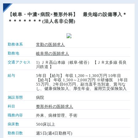
【岐阜・中濃×病院×整形外科】 最先端の設備導入＊
＊＊＊＊＊＊＊(法人名非公開)
勤務体系
常勤の医師求人
勤務地
岐阜県の医師求人
交通アクセス
1) ＪＲ高山本線（岐阜-猪谷） 【ＪＲ太多線 長良
川鉄道 】
給与
5年目 【給与】 年収 1,200～1,300万円 10年目
【給与】 年収 1,500～2,000万円 ※研修医 1年目
55万円、2年目60万円、副当直手当別途、賞与な
し、健康保険加入、厚生年金、雇用労災保険加入
施設形態
病院
科目
整形外科の医師求人
職務内容
外来、病棟管理、手術
病床数
500床以上
勤務日数
週5日(週4日勤務可)