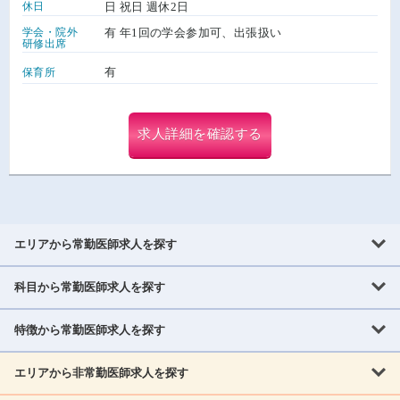
休日
日 祝日 週休2日
学会・院外
有 年1回の学会参加可、出張扱い
研修出席
有
保育所
求人詳細を確認する
エリアから常勤医師求人を探す
科目から常勤医師求人を探す
北海道・東北
北海道
青森県
岩手県
宮城県
秋田県
山形県
特徴から常勤医師求人を探す
内科系
福島県
内科
消化器科
呼吸器科
循環器科
腎臓内科
神経内科
エリアから非常勤医師求人を探す
救急対応なし
女性医師歓迎
託児所あり
専門医取得可
関東
内分泌・糖尿病・代謝内科
血液内科
老人内科
人工透析科