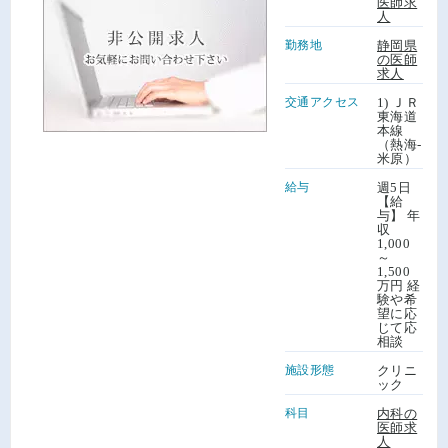
医師求
人
勤務地
静岡県
の医師
求人
交通アクセス
1) ＪＲ
東海道
本線
（熱海-
米原）
給与
週5日
【給
与】 年
収
1,000
～
1,500
万円 経
験や希
望に応
じて応
相談
施設形態
クリニ
ック
科目
内科の
医師求
人