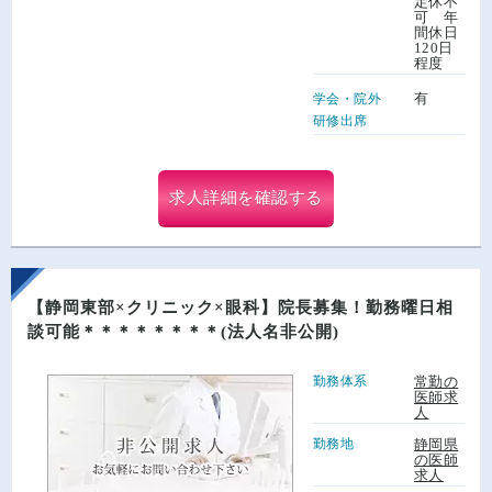
定休不
可 年
間休日
120日
程度
有
学会・院外
研修出席
求人詳細を確認する
【静岡東部×クリニック×眼科】院長募集！勤務曜日相
談可能＊＊＊＊＊＊＊＊(法人名非公開)
勤務体系
常勤の
医師求
人
勤務地
静岡県
の医師
求人