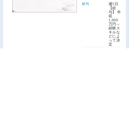
給与
週5日
【給
与】 年
収
1,000
万円～
経験ス
キルな
どによ
って決
定
施設形態
クリニ
ック
科目
眼科の
医師求
人
職務内容
外来
勤務日数
週5日
(週4日
勤務可)
勤務時間
10:00
～
18:00
特徴
週4日
相談可