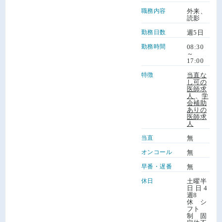
職務内容
外来、
読影
勤務日数
週5日
勤務時間
08:30
～
17:00
特徴
当直な
し可の
医師求
人
、
学
会補助
ありの
医師求
人
当直
無
オンコール
無
早番・遅番
無
休日
土曜半
日 日 4
週8
休 シ
フト
制 固