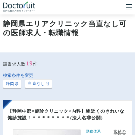
[常勤] エリアから探す
[常勤] 科目から探す
静岡県エリアクリニック当直なし可
[常勤] 特徴から探す
の医師求人・転職情報
[非常勤] エリアから探す
[非常勤] 科目から探す
[非常勤] 特徴から探す
Doctoruit医師転職特集
Doctoruitについて
運営者情報
プライバシーポリシー
19
件
該当求人数
検索条件を変更:
静岡県
当直なし可
【静岡中部×健診クリニック×内科】駅近くのきれいな
健診施設！＊＊＊＊＊＊＊＊(法人名非公開)
勤務体系
常勤の