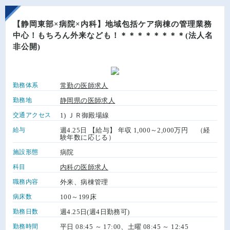
【静岡東部×病院×内科】地域包括ケア病棟の管理業務
中心！もちろん外来なども！＊＊＊＊＊＊＊＊(法人名
非公開)
勤務体系
常勤の医師求人
勤務地
静岡県の医師求人
交通アクセス
1) ＪＲ御殿場線
給与
週4.25日 【給与】 年収 1,000～2,000万円 （経
験年数に応じる）
施設形態
病院
科目
内科の医師求人
職務内容
外来、病棟管理
病床数
100～199床
勤務日数
週4.25日(週4日勤務可)
勤務時間
平日 08:45 ～ 17:00、土曜 08:45 ～ 12:45