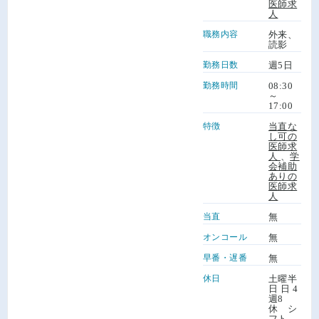
医師求
人
職務内容
外来、
読影
勤務日数
週5日
勤務時間
08:30
～
17:00
特徴
当直な
し可の
医師求
人
、
学
会補助
ありの
医師求
人
当直
無
オンコール
無
早番・遅番
無
休日
土曜半
日 日 4
週8
休 シ
フト