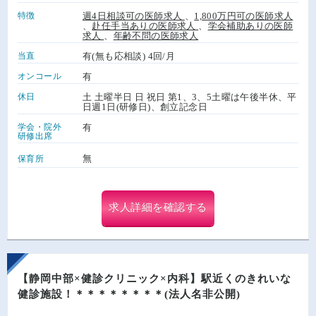
特徴
週4日相談可の医師求人
、
1,800万円可の医師求人
、
赴任手当ありの医師求人
、
学会補助ありの医師
求人
、
年齢不問の医師求人
当直
有(無も応相談) 4回/月
オンコール
有
休日
土 土曜半日 日 祝日 第1、3、5土曜は午後半休、平
日週1日(研修日)、創立記念日
学会・院外
有
研修出席
無
保育所
求人詳細を確認する
【静岡中部×健診クリニック×内科】駅近くのきれいな
健診施設！＊＊＊＊＊＊＊＊(法人名非公開)