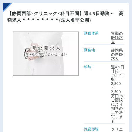
【静岡西部×クリニック×科目不問】週4.5日勤務～ 高
額求人＊＊＊＊＊＊＊＊(法人名非公開)
勤務体系
常勤の
医師求
人
勤務地
静岡県
の医師
求人
給与
週4.5日
【給
与】 年
収
2,300
～
2,500
万円 ※
ご面談
により
相談の
上で決
定しま
す
施設形態
クリニ