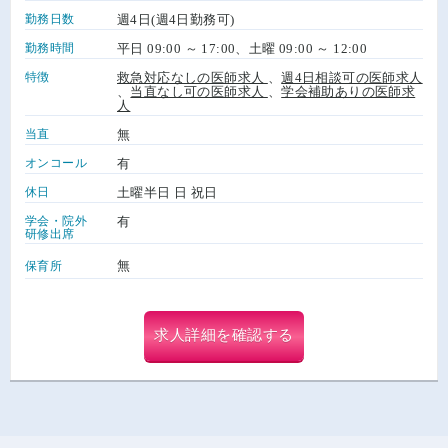
勤務日数
週4日(週4日勤務可)
勤務時間
平日 09:00 ～ 17:00、土曜 09:00 ～ 12:00
特徴
救急対応なしの医師求人
、
週4日相談可の医師求人
、
当直なし可の医師求人
、
学会補助ありの医師求
人
当直
無
オンコール
有
休日
土曜半日 日 祝日
学会・院外
有
研修出席
無
保育所
求人詳細を確認する