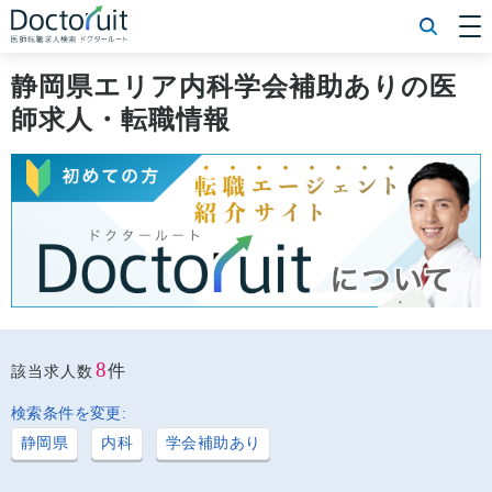
[常勤] エリアから探す
[常勤] 科目から探す
静岡県エリア内科学会補助ありの医
[常勤] 特徴から探す
師求人・転職情報
[非常勤] エリアから探す
[非常勤] 科目から探す
[非常勤] 特徴から探す
Doctoruit医師転職特集
Doctoruitについて
運営者情報
プライバシーポリシー
8
件
該当求人数
検索条件を変更:
静岡県
内科
学会補助あり