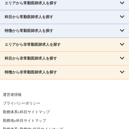
エリアから常勤医師求人を探す
科目から常勤医師求人を探す
北海道・東北
北海道
青森県
岩手県
宮城県
秋田県
山形県
特徴から常勤医師求人を探す
内科系
福島県
内科
消化器科
呼吸器科
循環器科
腎臓内科
神経内科
エリアから非常勤医師求人を探す
救急対応なし
女性医師歓迎
託児所あり
専門医取得可
関東
内分泌・糖尿病・代謝内科
血液内科
老人内科
人工透析科
指定医取得可
症例豊富
週4日相談可
当直なし可
茨城県
栃木県
群馬県
埼玉県
千葉県
東京都
科目から非常勤医師求人を探す
北海道・東北
外科系
1,800万円可
赴任手当あり
学会補助あり
院長募集
神奈川県
山梨県
北海道
青森県
岩手県
宮城県
秋田県
山形県
リウマチ科
外科
消化器外科
呼吸器外科
心臓血管外科
施設長募集
年齢不問
外来のみ
特徴から非常勤医師求人を探す
内科系
北信越
福島県
脳神経外科
乳腺外科
泌尿器科
整形外科
形成外科
内科
消化器科
呼吸器科
循環器科
腎臓内科
神経内科
新潟県
富山県
石川県
福井県
長野県
内分泌外科
救急対応なし
肛門科
女性医師歓迎
美容外科
託児所あり
小児科
専門医取得可
関東
内分泌・糖尿病・代謝内科
血液内科
老人内科
人工透析科
運営者情報
指定医取得可
症例豊富
週4日相談可
当直なし可
東海
茨城県
栃木県
群馬県
埼玉県
千葉県
東京都
その他
プライバシーポリシー
外科系
1,800万円可
赴任手当あり
学会補助あり
院長募集
神奈川県
山梨県
岐阜県
静岡県
愛知県
三重県
眼科
皮膚科
耳鼻咽喉科
精神科
心療内科
放射線科
勤務体系x科目サイトマップ
リウマチ科
外科
消化器外科
呼吸器外科
心臓血管外科
施設長募集
年齢不問
外来のみ
小児科
産科
婦人科
麻酔科
救命救急
北信越
近畿
勤務地x科目サイトマップ
脳神経外科
乳腺外科
泌尿器科
整形外科
形成外科
ペインクリニック
緩和ケア
美容皮膚科
病理科
在宅診療
新潟県
富山県
石川県
福井県
長野県
滋賀県
京都府
大阪府
兵庫県
奈良県
和歌山県