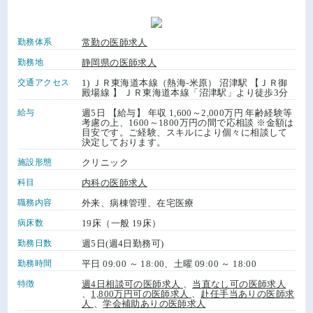
勤務体系
常勤の医師求人
勤務地
静岡県の医師求人
交通アクセス
1) ＪＲ東海道本線（熱海-米原） 沼津駅 【ＪＲ御
殿場線 】 ＪＲ東海道本線「沼津駅」より徒歩3分
給与
週5日 【給与】 年収 1,600～2,000万円 年齢経験等
考慮の上、1600～1800万円の間で応相談 ※金額は
目安です。ご経験、スキルにより個々に相談して
決定しております。
施設形態
クリニック
科目
内科の医師求人
職務内容
外来、病棟管理、在宅医療
病床数
19床（一般 19床）
勤務日数
週5日(週4日勤務可)
勤務時間
平日 09:00 ～ 18:00、土曜 09:00 ～ 18:00
特徴
週4日相談可の医師求人
、
当直なし可の医師求人
、
1,800万円可の医師求人
、
赴任手当ありの医師求
人
、
学会補助ありの医師求人