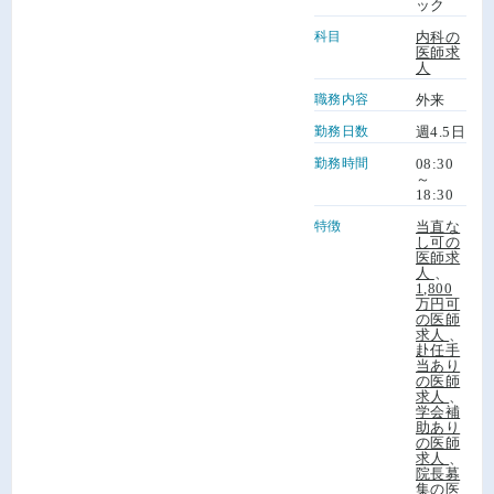
ック
科目
内科の
医師求
人
職務内容
外来
勤務日数
週4.5日
勤務時間
08:30
～
18:30
特徴
当直な
し可の
医師求
人
、
1,800
万円可
の医師
求人
、
赴任手
当あり
の医師
求人
、
学会補
助あり
の医師
求人
、
院長募
集の医