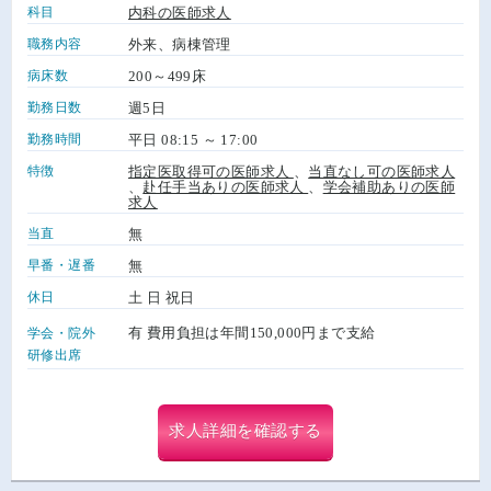
科目
内科の医師求人
職務内容
外来、病棟管理
病床数
200～499床
勤務日数
週5日
勤務時間
平日 08:15 ～ 17:00
特徴
指定医取得可の医師求人
、
当直なし可の医師求人
、
赴任手当ありの医師求人
、
学会補助ありの医師
求人
当直
無
早番・遅番
無
休日
土 日 祝日
有 費用負担は年間150,000円まで支給
学会・院外
研修出席
求人詳細を確認する