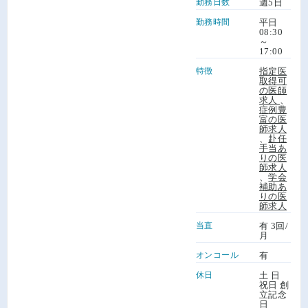
勤務日数
週5日
勤務時間
平日
08:30
～
17:00
特徴
指定医
取得可
の医師
求人
、
症例豊
富の医
師求人
、
赴任
手当あ
りの医
師求人
、
学会
補助あ
りの医
師求人
当直
有 3回/
月
オンコール
有
休日
土 日
祝日 創
立記念
日