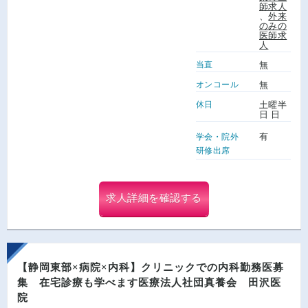
師求人
、
外来
のみの
医師求
人
当直
無
オンコール
無
休日
土曜半
日 日
有
学会・院外
研修出席
求人詳細を確認する
【静岡東部×病院×内科】クリニックでの内科勤務医募
集 在宅診療も学べます医療法人社団真養会 田沢医
院