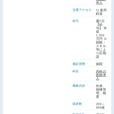
求人
交通アクセス
1) 遠州
鉄道
給与
週5日
【給
与】 年
収
1,300
万円 ※
経験・
スキル
等によ
り応相
談
施設形態
病院
科目
内科の
医師求
人
職務内容
外来、
病棟管
理、検
査
病床数
200～
499床