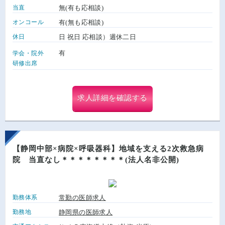
当直
無(有も応相談)
オンコール
有(無も応相談)
休日
日 祝日 応相談）週休二日
有
学会・院外
研修出席
求人詳細を確認する
【静岡中部×病院×呼吸器科】地域を支える2次救急病
院 当直なし＊＊＊＊＊＊＊＊(法人名非公開)
勤務体系
常勤の医師求人
勤務地
静岡県の医師求人