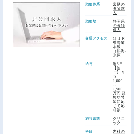
勤務体系
常勤の
医師求
人
勤務地
静岡県
の医師
求人
交通アクセス
1) ＪＲ
東海道
本線
（熱海-
米原）
給与
週5日
【給
与】 年
収
1,000
～
1,500
万円 経
験や希
望に応
じて応
相談
施設形態
クリニ
ック
科目
内科の