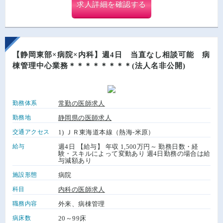
求人詳細を確認する
【静岡東部×病院×内科】週4日 当直なし相談可能 病
棟管理中心業務＊＊＊＊＊＊＊＊(法人名非公開)
勤務体系
常勤の医師求人
勤務地
静岡県の医師求人
交通アクセス
1) ＪＲ東海道本線（熱海-米原）
給与
週4日 【給与】 年収 1,500万円～ 勤務日数・経
験・スキルによって変動あり 週4日勤務の場合は給
与減額あり
施設形態
病院
科目
内科の医師求人
職務内容
外来、病棟管理
病床数
20～99床