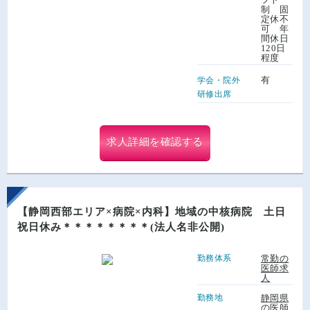
制 固
定休不
可 年
間休日
120日
程度
有
学会・院外
研修出席
求人詳細を確認する
【静岡西部エリア×病院×内科】地域の中核病院 土日
祝日休み＊＊＊＊＊＊＊＊(法人名非公開)
勤務体系
常勤の
医師求
人
勤務地
静岡県
の医師