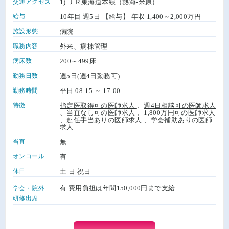
交通アクセス
1) ＪＲ東海道本線（熱海-米原）
給与
10年目 週5日 【給与】 年収 1,400～2,000万円
施設形態
病院
職務内容
外来、病棟管理
病床数
200～499床
勤務日数
週5日(週4日勤務可)
勤務時間
平日 08:15 ～ 17:00
特徴
指定医取得可の医師求人
、
週4日相談可の医師求人
、
当直なし可の医師求人
、
1,800万円可の医師求人
、
赴任手当ありの医師求人
、
学会補助ありの医師
求人
当直
無
オンコール
有
休日
土 日 祝日
有 費用負担は年間150,000円まで支給
学会・院外
研修出席