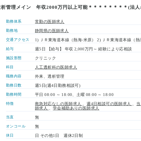
析管理メイン 年収2000万円以上可能＊＊＊＊＊＊＊＊(法人
勤務体系
常勤の医師求人
勤務地
静岡県の医師求人
交通アクセス
1) ＪＲ東海道本線（熱海-米原） 2) ＪＲ東海道本線（熱
給与
週5日 【給与】 年収 2,000万円～ 経験により応相談
施設形態
クリニック
科目
人工透析科の医師求人
職務内容
外来、透析管理
勤務日数
週5日(週4日勤務相談可)
勤務時間
平日 08:00 ～ 18:00、土曜 08:00 ～ 18:00
特徴
救急対応なしの医師求人
、
週4日相談可の医師求人
、
当
師求人
、
学会補助ありの医師求人
当直
無
オンコール
無
休日
日 その他1日 週休2日制