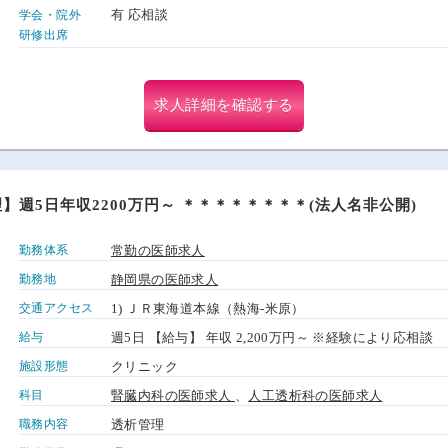
有 応相談
学会・院外
研修出席
求人詳細を確認する
】週5日年収2200万円～ ＊＊＊＊＊＊＊＊(法人名非公開)
勤務体系
常勤の医師求人
勤務地
静岡県の医師求人
交通アクセス
1) ＪＲ東海道本線（熱海-米原）
給与
週5日 【給与】 年収 2,200万円～ ※経験により応相談
施設形態
クリニック
科目
腎臓内科の医師求人
、
人工透析科の医師求人
職務内容
透析管理