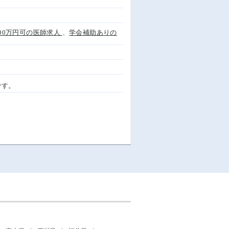
,800万円可の医師求人
、
学会補助ありの
です。