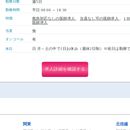
勤務日数
週5日
勤務時間
平日 08:00 ～ 18:30
特徴
救急対応なしの医師求人
、
当直なし可の医師求人
、
1
医師求人
当直
無
オンコール
有
日 月～土の中で1日お休み（週休2日制）※祝日は勤務
休日
求人詳細を確認する
関東
北信越