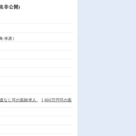
名非公開)
海-米原）
直なし可の医師求人
、
1,800万円可の医