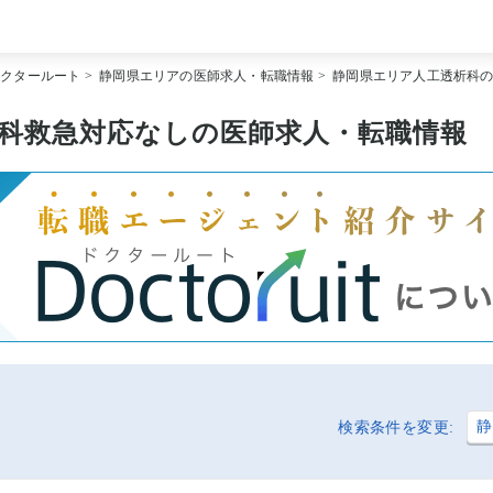
[常勤] エリアから探す
ドクタールート
>
静岡県エリアの医師求人・転職情報
>
静岡県エリア人工透析科
[常勤] 科目から探す
[常勤] 特徴から探す
[非常勤] エリアから探す
科救急対応なしの医師求人・転職情報
[非常勤] 科目から探す
[非常勤] 特徴から探す
Doctoruit医師転職特集
Doctoruitについて
運営者情報
プライバシーポリシー
静
検索条件を変更: