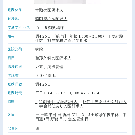
勤務体系
常勤の医師求人
勤務地
静岡県の医師求人
交通アクセス
1) ＪＲ御殿場線
給与
週4.25日 【給与】 年収 1,000～2,000万円 ※経験
年数、担当業務に応じて相談
施設形態
病院
科目
整形外科の医師求人
職務内容
外来、病棟管理
病床数
100～199床
勤務日数
週4.25日
勤務時間
平日 08:45 ～ 17:00、08:45 ～ 12:45
特徴
1,800万円可の医師求人
、
赴任手当ありの医師求人
、
学会補助ありの医師求人
休日
土 土曜半日 日 祝日 第1、3、5土曜は午後半休、平
日週1日(研修日)、創立記念日
無
保育所