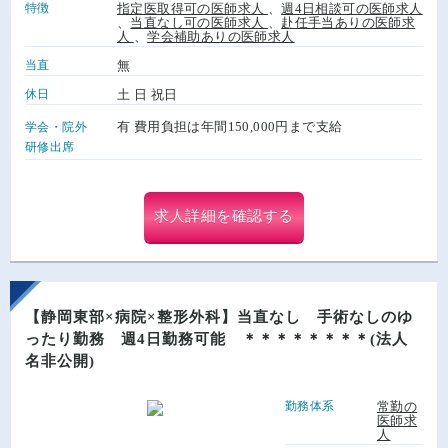
特徴
指定医取得可の医師求人
、
週4日相談可の医師求人
、
当直なし可の医師求人
、
赴任手当ありの医師求
人
、
学会補助ありの医師求人
当直
無
休日
土 日 祝日
有 費用負担は年間150,000円まで支給
学会・院外
研修出席
求人詳細を確認する
【静岡東部×病院×整形外科】当直なし 手術なしのゆ
ったり勤務 週4日勤務可能 ＊＊＊＊＊＊＊＊(法人
名非公開)
勤務体系
常勤の
医師求
人