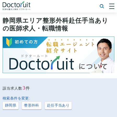
[常勤] エリアから探す
[常勤] 科目から探す
静岡県エリア整形外科赴任手当あり
[常勤] 特徴から探す
の医師求人・転職情報
[非常勤] エリアから探す
[非常勤] 科目から探す
[非常勤] 特徴から探す
Doctoruit医師転職特集
Doctoruitについて
運営者情報
プライバシーポリシー
3
件
該当求人数
検索条件を変更:
静岡県
整形外科
赴任手当あり