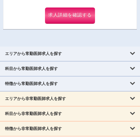
求人詳細を確認する
エリアから常勤医師求人を探す
科目から常勤医師求人を探す
北海道・東北
北海道
青森県
岩手県
宮城県
秋田県
山形県
特徴から常勤医師求人を探す
内科系
福島県
内科
消化器科
呼吸器科
循環器科
腎臓内科
神経内科
エリアから非常勤医師求人を探す
救急対応なし
女性医師歓迎
託児所あり
専門医取得可
関東
内分泌・糖尿病・代謝内科
血液内科
老人内科
人工透析科
指定医取得可
症例豊富
週4日相談可
当直なし可
茨城県
栃木県
群馬県
埼玉県
千葉県
東京都
科目から非常勤医師求人を探す
北海道・東北
外科系
1,800万円可
赴任手当あり
学会補助あり
院長募集
神奈川県
山梨県
北海道
青森県
岩手県
宮城県
秋田県
山形県
リウマチ科
外科
消化器外科
呼吸器外科
心臓血管外科
施設長募集
年齢不問
外来のみ
特徴から非常勤医師求人を探す
内科系
北信越
福島県
脳神経外科
乳腺外科
泌尿器科
整形外科
形成外科