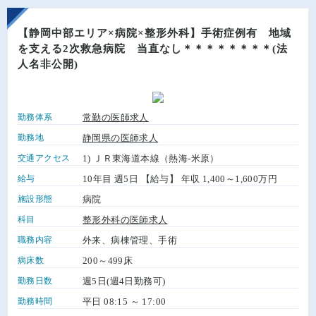
【静岡中部エリア×病院×整形外科】手術症例有 地域
を支える2次救急病院 当直なし＊＊＊＊＊＊＊＊(法
人名非公開)
勤務体系
常勤の医師求人
勤務地
静岡県の医師求人
交通アクセス
1) ＪＲ東海道本線（熱海-米原）
給与
10年目 週5日 【給与】 年収 1,400～1,600万円
施設形態
病院
科目
整形外科の医師求人
職務内容
外来、病棟管理、手術
病床数
200～499床
勤務日数
週5日(週4日勤務可)
勤務時間
平日 08:15 ～ 17:00