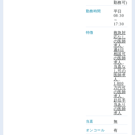
勤務可)
勤務時間
平日
08:30
～
17:30
特徴
救急対
応なし
の医師
求人
、
週4日
相談可
の医師
求人
、
当直な
し可の
医師求
人
、
1,800
万円可
の医師
求人
、
赴任手
当あり
の医師
求人
当直
無
オンコール
有