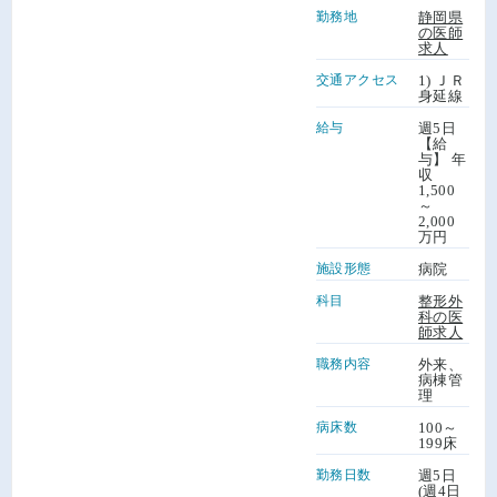
勤務地
静岡県
の医師
求人
交通アクセス
1) ＪＲ
身延線
給与
週5日
【給
与】 年
収
1,500
～
2,000
万円
施設形態
病院
科目
整形外
科の医
師求人
職務内容
外来、
病棟管
理
病床数
100～
199床
勤務日数
週5日
(週4日