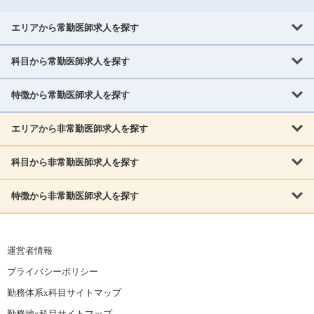
エリアから常勤医師求人を探す
科目から常勤医師求人を探す
北海道・東北
北海道
青森県
岩手県
宮城県
秋田県
山形県
特徴から常勤医師求人を探す
内科系
福島県
内科
消化器科
呼吸器科
循環器科
腎臓内科
神経内科
エリアから非常勤医師求人を探す
救急対応なし
女性医師歓迎
託児所あり
専門医取得可
関東
内分泌・糖尿病・代謝内科
血液内科
老人内科
人工透析科
指定医取得可
症例豊富
週4日相談可
当直なし可
茨城県
栃木県
群馬県
埼玉県
千葉県
東京都
科目から非常勤医師求人を探す
北海道・東北
外科系
1,800万円可
赴任手当あり
学会補助あり
院長募集
神奈川県
山梨県
北海道
青森県
岩手県
宮城県
秋田県
山形県
リウマチ科
外科
消化器外科
呼吸器外科
心臓血管外科
施設長募集
年齢不問
外来のみ
特徴から非常勤医師求人を探す
内科系
北信越
福島県
脳神経外科
乳腺外科
泌尿器科
整形外科
形成外科
内科
消化器科
呼吸器科
循環器科
腎臓内科
神経内科
新潟県
富山県
石川県
福井県
長野県
内分泌外科
救急対応なし
肛門科
女性医師歓迎
美容外科
託児所あり
小児科
専門医取得可
関東
内分泌・糖尿病・代謝内科
血液内科
老人内科
人工透析科
運営者情報
指定医取得可
症例豊富
週4日相談可
当直なし可
東海
茨城県
栃木県
群馬県
埼玉県
千葉県
東京都
その他
プライバシーポリシー
外科系
1,800万円可
赴任手当あり
学会補助あり
院長募集
神奈川県
山梨県
岐阜県
静岡県
愛知県
三重県
眼科
皮膚科
耳鼻咽喉科
精神科
心療内科
放射線科
勤務体系x科目サイトマップ
リウマチ科
外科
消化器外科
呼吸器外科
心臓血管外科
施設長募集
年齢不問
外来のみ
小児科
産科
婦人科
麻酔科
救命救急
北信越
近畿
勤務地x科目サイトマップ