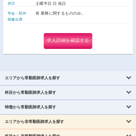
休日
土曜半日 日 祝日
有 業務に関するもののみ。
学会・院外
研修出席
求人詳細を確認する
エリアから常勤医師求人を探す
科目から常勤医師求人を探す
北海道・東北
北海道
青森県
岩手県
宮城県
秋田県
山形県
特徴から常勤医師求人を探す
内科系
福島県
内科
消化器科
呼吸器科
循環器科
腎臓内科
神経内科
エリアから非常勤医師求人を探す
救急対応なし
女性医師歓迎
託児所あり
専門医取得可
関東
内分泌・糖尿病・代謝内科
血液内科
老人内科
人工透析科
指定医取得可
症例豊富
週4日相談可
当直なし可
茨城県
栃木県
群馬県
埼玉県
千葉県
東京都