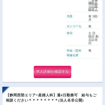
補助あ
りの医
師求人
当直
有 3回/
月
オンコール
有
休日
土 日
祝日 創
立記念
日
有
学会・院外
研修出席
求人詳細を確認する
【静岡西部エリア×産婦人科】週4日勤務可 給与もご
相談ください＊＊＊＊＊＊＊＊(法人名非公開)