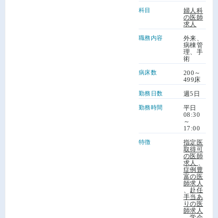
科目
婦人科
の医師
求人
職務内容
外来、
病棟管
理、手
術
病床数
200～
499床
勤務日数
週5日
勤務時間
平日
08:30
～
17:00
特徴
指定医
取得可
の医師
求人
、
症例豊
富の医
師求人
、
赴任
手当あ
りの医
師求人
、
学会