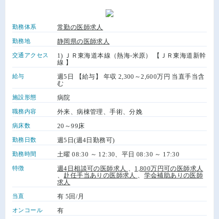
勤務体系
常勤の医師求人
勤務地
静岡県の医師求人
交通アクセス
1) ＪＲ東海道本線（熱海-米原） 【ＪＲ東海道新幹
線 】
給与
週5日 【給与】 年収 2,300～2,600万円 当直手当含
む
施設形態
病院
職務内容
外来、病棟管理、手術、分娩
病床数
20～99床
勤務日数
週5日(週4日勤務可)
勤務時間
土曜 08:30 ～ 12:30、平日 08:30 ～ 17:30
特徴
週4日相談可の医師求人
、
1,800万円可の医師求人
、
赴任手当ありの医師求人
、
学会補助ありの医師
求人
当直
有 5回/月
オンコール
有