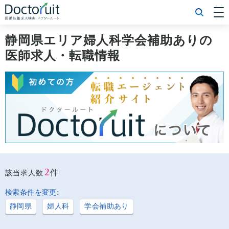
[常勤] エリアから探す
[常勤] 科目から探す
静岡県エリア婦人科学会補助ありの
[常勤] 特徴から探す
医師求人・転職情報
[非常勤] エリアから探す
[非常勤] 科目から探す
[非常勤] 特徴から探す
Doctoruit医師転職特集
Doctoruitについて
運営者情報
プライバシーポリシー
2
件
該当求人数
検索条件を変更:
静岡県
婦人科
学会補助あり