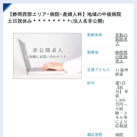
【静岡西部エリア×病院×産婦人科】地域の中核病院
土日祝休み＊＊＊＊＊＊＊＊(法人名非公開)
勤務体系
常勤の
医師求
人
勤務地
静岡県
の医師
求人
交通アクセス
1) 遠州
鉄道
給与
週5日
【給
与】 年
収
1,300
万円～
※経
験・ス
キル等
により
応相談
施設形態
病院