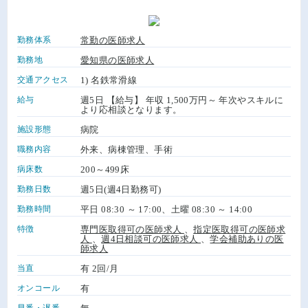
勤務体系
常勤の医師求人
勤務地
愛知県の医師求人
交通アクセス
1) 名鉄常滑線
給与
週5日 【給与】 年収 1,500万円～ 年次やスキルに
より応相談となります。
施設形態
病院
職務内容
外来、病棟管理、手術
病床数
200～499床
勤務日数
週5日(週4日勤務可)
勤務時間
平日 08:30 ～ 17:00、土曜 08:30 ～ 14:00
特徴
専門医取得可の医師求人
、
指定医取得可の医師求
人
、
週4日相談可の医師求人
、
学会補助ありの医
師求人
当直
有 2回/月
オンコール
有
早番・遅番