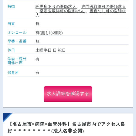
特徴
託児所ありの医師求人
、
専門医取得可の医師求人
、
指定医取得可の医師求人
、
当直なし可の医師求
人
当直
無
オンコール
有(無も応相談)
早番・遅番
無
休日
土曜半日 日 祝日
学会・院外
有
研修出席
有
保育所
求人詳細を確認する
【名古屋市×病院×血管外科】名古屋市内でアクセス良
好＊＊＊＊＊＊＊＊(法人名非公開)