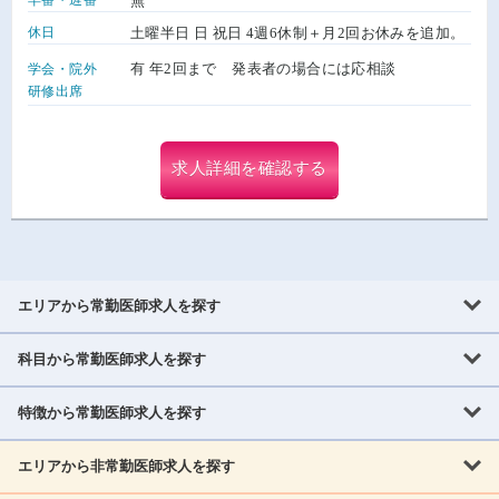
無
休日
土曜半日 日 祝日 4週6休制＋月2回お休みを追加。
有 年2回まで 発表者の場合には応相談
学会・院外
研修出席
求人詳細を確認する
エリアから常勤医師求人を探す
科目から常勤医師求人を探す
北海道・東北
北海道
青森県
岩手県
宮城県
秋田県
山形県
特徴から常勤医師求人を探す
内科系
福島県
内科
消化器科
呼吸器科
循環器科
腎臓内科
神経内科
エリアから非常勤医師求人を探す
救急対応なし
女性医師歓迎
託児所あり
専門医取得可
関東
内分泌・糖尿病・代謝内科
血液内科
老人内科
人工透析科