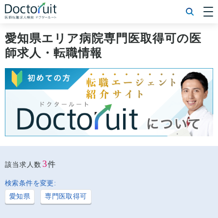
[常勤] エリアから探す
[常勤] 科目から探す
愛知県エリア病院専門医取得可の医
[常勤] 特徴から探す
師求人・転職情報
[非常勤] エリアから探す
[非常勤] 科目から探す
[非常勤] 特徴から探す
Doctoruit医師転職特集
Doctoruitについて
運営者情報
プライバシーポリシー
3
件
該当求人数
検索条件を変更:
愛知県
専門医取得可