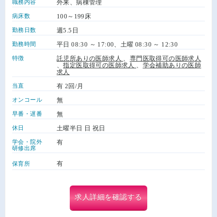
職務内容
外来、病棟管理
病床数
100～199床
勤務日数
週5.5日
勤務時間
平日 08:30 ～ 17:00、土曜 08:30 ～ 12:30
特徴
託児所ありの医師求人
、
専門医取得可の医師求人
、
指定医取得可の医師求人
、
学会補助ありの医師
求人
当直
有 2回/月
オンコール
無
早番・遅番
無
休日
土曜半日 日 祝日
学会・院外
有
研修出席
有
保育所
求人詳細を確認する