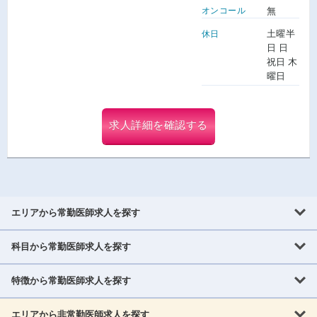
オンコール
無
土曜半
休日
日 日
祝日 木
曜日
求人詳細を確認する
エリアから常勤医師求人を探す
科目から常勤医師求人を探す
北海道・東北
北海道
青森県
岩手県
宮城県
秋田県
山形県
特徴から常勤医師求人を探す
内科系
福島県
内科
消化器科
呼吸器科
循環器科
腎臓内科
神経内科
エリアから非常勤医師求人を探す