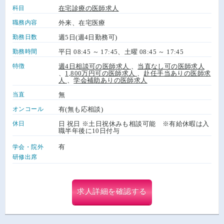
科目
在宅診療の医師求人
職務内容
外来、在宅医療
勤務日数
週5日(週4日勤務可)
勤務時間
平日 08:45 ～ 17:45、土曜 08:45 ～ 17:45
特徴
週4日相談可の医師求人
、
当直なし可の医師求人
、
1,800万円可の医師求人
、
赴任手当ありの医師求
人
、
学会補助ありの医師求人
当直
無
オンコール
有(無も応相談)
休日
日 祝日 ※土日祝休みも相談可能 ※有給休暇は入
職半年後に10日付与
有
学会・院外
研修出席
求人詳細を確認する