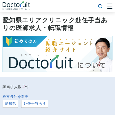
[常勤] エリアから探す
[常勤] 科目から探す
愛知県エリアクリニック赴任手当あ
[常勤] 特徴から探す
りの医師求人・転職情報
[非常勤] エリアから探す
[非常勤] 科目から探す
[非常勤] 特徴から探す
Doctoruit医師転職特集
Doctoruitについて
運営者情報
プライバシーポリシー
2
件
該当求人数
検索条件を変更:
愛知県
赴任手当あり