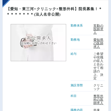
【愛知・東三河×クリニック×整形外科】院長募集！＊
＊＊＊＊＊＊＊(法人名非公開)
勤務体系
常勤の
医師求
人
勤務地
愛知県
の医師
求人
給与
ご希望
や現職
の収入
と合わ
せて相
談の
上、決
定
施設形態
クリニ
ック
科目
整形外
科の医
師求人
職務内容
外来