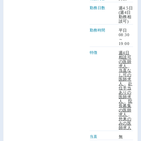
勤務日数
週4.5日
(週4日
勤務相
談可)
勤務時間
平日
08:30
～
19:00
特徴
週4日
相談可
の医師
求人
、
当直な
し可の
医師求
人
、
赴
任手当
ありの
医師求
人
、
院
長募集
の医師
求人
、
外来の
みの医
師求人
当直
無