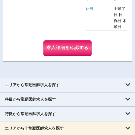
土曜半
休日
日 日
祝日 木
曜日
求人詳細を確認する
エリアから常勤医師求人を探す
科目から常勤医師求人を探す
北海道・東北
北海道
青森県
岩手県
宮城県
秋田県
山形県
特徴から常勤医師求人を探す
内科系
福島県
内科
消化器科
呼吸器科
循環器科
腎臓内科
神経内科
エリアから非常勤医師求人を探す
救急対応なし
女性医師歓迎
託児所あり
専門医取得可
関東
内分泌・糖尿病・代謝内科
血液内科
老人内科
人工透析科