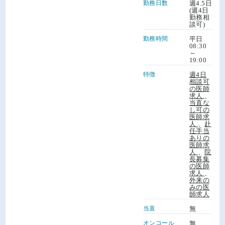
勤務日数
週4.5日
(週4日
勤務相
談可)
勤務時間
平日
08:30
～
19:00
特徴
週4日
相談可
の医師
求人
、
当直な
し可の
医師求
人
、
赴
任手当
ありの
医師求
人
、
院
長募集
の医師
求人
、
外来の
みの医
師求人
当直
無
オンコール
無