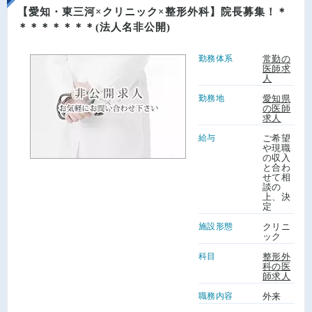
【愛知・東三河×クリニック×整形外科】院長募集！＊
＊＊＊＊＊＊＊(法人名非公開)
勤務体系
常勤の
医師求
人
勤務地
愛知県
の医師
求人
給与
ご希望
や現職
の収入
と合わ
せて相
談の
上、決
定
施設形態
クリニ
ック
科目
整形外
科の医
師求人
職務内容
外来