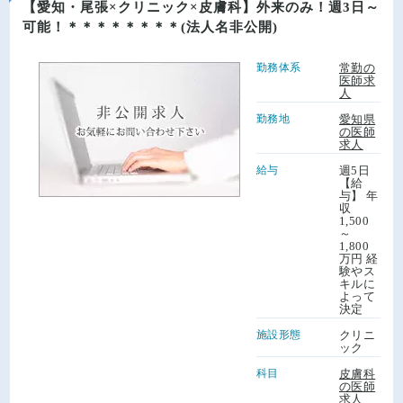
【愛知・尾張×クリニック×皮膚科】外来のみ！週3日～
可能！＊＊＊＊＊＊＊＊(法人名非公開)
勤務体系
常勤の
医師求
人
勤務地
愛知県
の医師
求人
給与
週5日
【給
与】 年
収
1,500
～
1,800
万円 経
験やス
キルに
よって
決定
施設形態
クリニ
ック
科目
皮膚科
の医師
求人