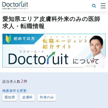
[常勤] エリアから探す
[常勤] 科目から探す
愛知県エリア皮膚科外来のみの医師
[常勤] 特徴から探す
求人・転職情報
[非常勤] エリアから探す
[非常勤] 科目から探す
[非常勤] 特徴から探す
Doctoruit医師転職特集
Doctoruitについて
運営者情報
プライバシーポリシー
2
件
該当求人数
検索条件を変更:
愛知県
皮膚科
外来のみ