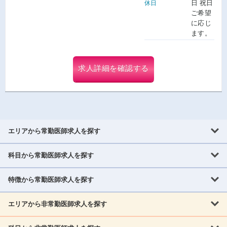
日 祝日
休日
ご希望
に応じ
ます。
求人詳細を確認する
エリアから常勤医師求人を探す
科目から常勤医師求人を探す
北海道・東北
北海道
青森県
岩手県
宮城県
秋田県
山形県
特徴から常勤医師求人を探す
内科系
福島県
内科
消化器科
呼吸器科
循環器科
腎臓内科
神経内科
エリアから非常勤医師求人を探す
救急対応なし
女性医師歓迎
託児所あり
専門医取得可
関東
内分泌・糖尿病・代謝内科
血液内科
老人内科
人工透析科
指定医取得可
症例豊富
週4日相談可
当直なし可
茨城県
栃木県
群馬県
埼玉県
千葉県
東京都