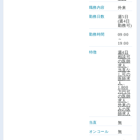
職務内容
外来
勤務日数
週5日
(週4日
勤務可)
勤務時間
09:00
～
19:00
特徴
週4日
相談可
の医師
求人
、
当直な
し可の
医師求
人
、
1,800
万円可
の医師
求人
、
外来の
みの医
師求人
当直
無
オンコール
無