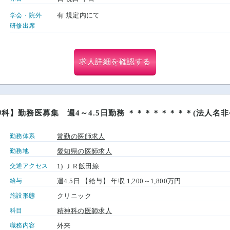
有 規定内にて
学会・院外
研修出席
求人詳細を確認する
科】勤務医募集 週4～4.5日勤務 ＊＊＊＊＊＊＊＊(法人名非
勤務体系
常勤の医師求人
勤務地
愛知県の医師求人
交通アクセス
1) ＪＲ飯田線
給与
週4.5日 【給与】 年収 1,200～1,800万円
施設形態
クリニック
科目
精神科の医師求人
職務内容
外来