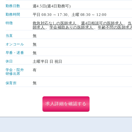
勤務日数
週4.5日(週4日勤務可)
勤務時間
平日 08:30 ～ 17:30、土曜 08:30 ～ 12:00
特徴
救急対応なしの医師求人
、
週4日相談可の医師求人
、
当
師求人
、
学会補助ありの医師求人
、
年齢不問の医師求
当直
無
オンコール
無
早番・遅番
無
休日
土曜半日 日 祝日
学会・院外
有
研修出席
無
保育所
求人詳細を確認する