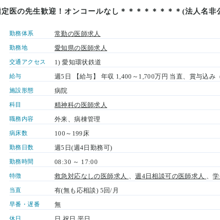
指定医の先生歓迎！オンコールなし＊＊＊＊＊＊＊＊(法人名非
勤務体系
常勤の医師求人
勤務地
愛知県の医師求人
交通アクセス
1) 愛知環状鉄道
給与
週5日 【給与】 年収 1,400～1,700万円 当直、賞与
施設形態
病院
科目
精神科の医師求人
職務内容
外来、病棟管理
病床数
100～199床
勤務日数
週5日(週4日勤務可)
勤務時間
08:30 ～ 17:00
特徴
救急対応なしの医師求人
、
週4日相談可の医師求人
、
学
当直
有(無も応相談) 5回/月
早番・遅番
無
休日
日 祝日 平日