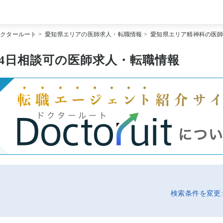
[常勤] エリアから探す
ドクタールート
>
愛知県エリアの医師求人・転職情報
>
愛知県エリア精神科の医
[常勤] 科目から探す
[常勤] 特徴から探す
[非常勤] エリアから探す
4日相談可の医師求人・転職情報
[非常勤] 科目から探す
[非常勤] 特徴から探す
Doctoruit医師転職特集
Doctoruitについて
運営者情報
プライバシーポリシー
検索条件を変更