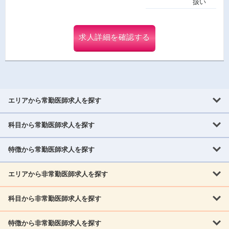
扱い
求人詳細を確認する
エリアから常勤医師求人を探す
科目から常勤医師求人を探す
北海道・東北
北海道
青森県
岩手県
宮城県
秋田県
山形県
特徴から常勤医師求人を探す
内科系
福島県
内科
消化器科
呼吸器科
循環器科
腎臓内科
神経内科
エリアから非常勤医師求人を探す
救急対応なし
女性医師歓迎
託児所あり
専門医取得可
関東
内分泌・糖尿病・代謝内科
血液内科
老人内科
人工透析科
指定医取得可
症例豊富
週4日相談可
当直なし可
茨城県
栃木県
群馬県
埼玉県
千葉県
東京都
科目から非常勤医師求人を探す
北海道・東北
外科系
1,800万円可
赴任手当あり
学会補助あり
院長募集
神奈川県
山梨県
北海道
青森県
岩手県
宮城県
秋田県
山形県
リウマチ科
外科
消化器外科
呼吸器外科
心臓血管外科
施設長募集
年齢不問
外来のみ
特徴から非常勤医師求人を探す
内科系