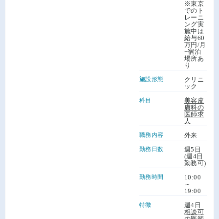
※東京
でのト
レーニ
ング実
施中は
給与60
万円/月
+宿泊
場所あ
り
施設形態
クリニ
ック
科目
美容皮
膚科の
医師求
人
職務内容
外来
勤務日数
週5日
(週4日
勤務可)
勤務時間
10:00
～
19:00
特徴
週4日
相談可
の医師