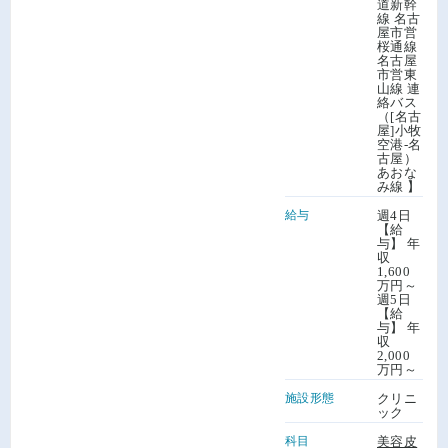
道新幹
線 名古
屋市営
桜通線
名古屋
市営東
山線 連
絡バス
（[名古
屋]小牧
空港-名
古屋）
あおな
み線 】
給与
週4日
【給
与】 年
収
1,600
万円～
週5日
【給
与】 年
収
2,000
万円～
施設形態
クリニ
ック
科目
美容皮