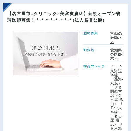
【名古屋市×クリニック×美容皮膚科】新規オープン管
理医師募集！＊＊＊＊＊＊＊＊(法人名非公開)
勤務体系
常勤の
医師求
人
勤務地
愛知県
の医師
求人
交通アクセス
1) ＪＲ
東海道
本線
（熱海-
米原）
【ＪＲ
関西本
線（名
古屋-亀
山） Ｊ
Ｒ中央
本線
（名古
屋-塩
尻） Ｊ
Ｒ東海