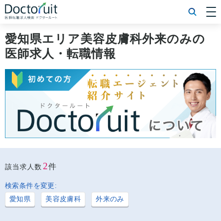
[常勤] エリアから探す
[常勤] 科目から探す
愛知県エリア美容皮膚科外来のみの
[常勤] 特徴から探す
医師求人・転職情報
[非常勤] エリアから探す
[非常勤] 科目から探す
[非常勤] 特徴から探す
Doctoruit医師転職特集
Doctoruitについて
運営者情報
プライバシーポリシー
2
件
該当求人数
検索条件を変更:
愛知県
美容皮膚科
外来のみ