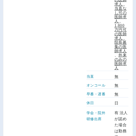
求人
、
当直な
し可の
医師求
人
、
1,800
万円可
の医師
求人
、
院長募
集の医
師求人
、
外来
のみの
医師求
人
当直
無
オンコール
無
早番・遅番
無
休日
日
有 法人
学会・院外
が認め
研修出席
た場合
は勤務