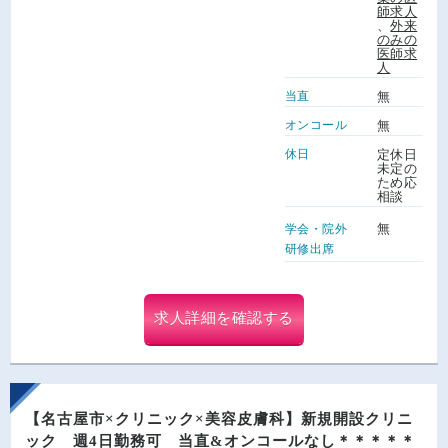
師求人
、
外来
のみの
医師求
人
当直
無
オンコール
無
休日
定休日
未定の
ため応
相談
無
学会・院外
研修出席
求人詳細を確認する
【名古屋市×クリニック×美容皮膚科】新規開設クリニ
ック 週4日勤務可 当直&オンコールなし＊＊＊＊＊