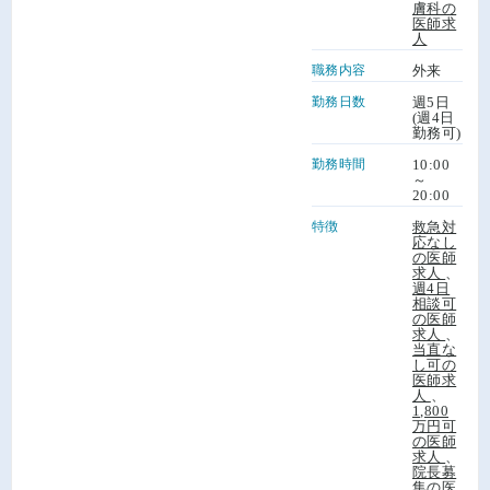
膚科の
医師求
人
職務内容
外来
勤務日数
週5日
(週4日
勤務可)
勤務時間
10:00
～
20:00
特徴
救急対
応なし
の医師
求人
、
週4日
相談可
の医師
求人
、
当直な
し可の
医師求
人
、
1,800
万円可
の医師
求人
、
院長募
集の医