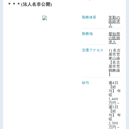
＊＊＊(法人名非公開)
勤務体系
常勤の
医師求
人
勤務地
愛知県
の医師
求人
交通アクセス
1) 名古
屋市営
東山線
【名古
屋市営
鶴舞線
】
給与
週4日
【給
与】 年
収
1,440
万円～
週5日
【給
与】 年
収
2,500
万円～