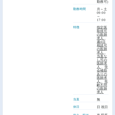
勤務可)
勤務時間
月～土
09:00
～
17:00
特徴
指定医
取得可
の医師
求人
、
週4日
相談可
の医師
求人
、
当直な
し可の
医師求
人
、
学
会補助
ありの
医師求
人
、
年
齢不問
の医師
求人
当直
無
休日
日 祝日