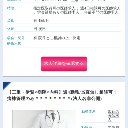
特徴
指定医取得可の医師求人
、
週4日相談可の医師求人
、
学会補助ありの医師求人
、
年齢不問の医師求人
当直
有 4回/月
休日
日 祝日
有 院長とご相談の上、決定
学会・院外
研修出席
求人詳細を確認する
【三重・伊賀×病院×内科】週4勤務/当直無し相談可！
病棟管理のみ＊＊＊＊＊＊＊＊(法人名非公開)
勤務体系
常勤の
医師求
人
勤務地
三重県