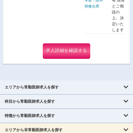
有 院長
学会・院外
とご相
研修出席
談の
上、決
定いた
します
求人詳細を確認する
エリアから常勤医師求人を探す
科目から常勤医師求人を探す
北海道・東北
北海道
青森県
岩手県
宮城県
秋田県
山形県
特徴から常勤医師求人を探す
内科系
福島県
内科
消化器科
呼吸器科
循環器科
腎臓内科
神経内科
エリアから非常勤医師求人を探す
救急対応なし
女性医師歓迎
託児所あり
専門医取得可