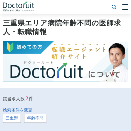
[常勤] エリアから探す
[常勤] 科目から探す
三重県エリア病院年齢不問の医師求
[常勤] 特徴から探す
人・転職情報
[非常勤] エリアから探す
[非常勤] 科目から探す
[非常勤] 特徴から探す
Doctoruit医師転職特集
Doctoruitについて
運営者情報
プライバシーポリシー
2
件
該当求人数
検索条件を変更:
三重県
年齢不問