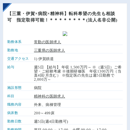
【三重・伊賀×病院×精神科】転科希望の先生も相談
可 指定取得可能！＊＊＊＊＊＊＊＊(法人名非公開)
勤務体系
常勤の医師求人
勤務地
三重県の医師求人
交通アクセス
1) 伊賀鉄道
給与
週5日 【給与】 年収 1,500万円～ ※（週5日）ご希
望・ご経験考慮 ※後期研修医 年収1300万円（当
直4回/月含む） ※指定医の先生は週5日勤務で
2,000万～
施設形態
病院
科目
精神科の医師求人
職務内容
外来、病棟管理
病床数
200～499床
勤務日数
週5日(週4日勤務可)
勤務時間
平日 09:00 ～ 17:00、土曜 09:00 ～ 17:00