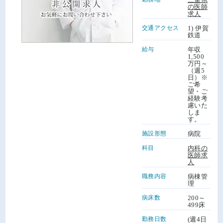
の医師
求人
交通アクセス
1) 伊賀
鉄道
給与
年収
1,500
万円～
（週5
日）※
ご希
望・ご
経験考
慮いた
しま
す。
施設形態
病院
科目
内科の
医師求
人
職務内容
病棟管
理
病床数
200～
499床
勤務日数
(週4日