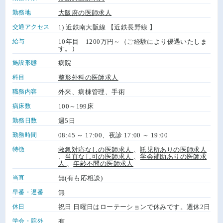
勤務地
大阪府の医師求人
交通アクセス
1) 近鉄南大阪線 【近鉄長野線 】
給与
10年目 1200万円～（ご経験により優遇いたしま
す。）
施設形態
病院
科目
整形外科の医師求人
職務内容
外来、病棟管理、手術
病床数
100～199床
勤務日数
週5日
勤務時間
08:45 ～ 17:00、夜診 17:00 ～ 19:00
特徴
救急対応なしの医師求人
、
託児所ありの医師求人
、
当直なし可の医師求人
、
学会補助ありの医師求
人
、
年齢不問の医師求人
当直
無(有も応相談)
早番・遅番
無
休日
祝日 日曜日はローテーションで休みです。週休2日
学会・院外
有