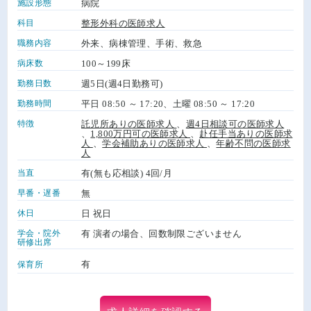
施設形態
病院
科目
整形外科の医師求人
職務内容
外来、病棟管理、手術、救急
病床数
100～199床
勤務日数
週5日(週4日勤務可)
勤務時間
平日 08:50 ～ 17:20、土曜 08:50 ～ 17:20
特徴
託児所ありの医師求人
、
週4日相談可の医師求人
、
1,800万円可の医師求人
、
赴任手当ありの医師求
人
、
学会補助ありの医師求人
、
年齢不問の医師求
人
当直
有(無も応相談) 4回/月
早番・遅番
無
休日
日 祝日
学会・院外
有 演者の場合、回数制限ございません
研修出席
有
保育所