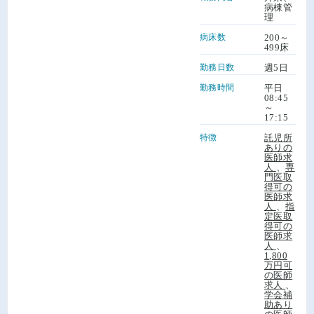
病棟管
理
病床数
200～
499床
勤務日数
週5日
勤務時間
平日
08:45
～
17:15
特徴
託児所
ありの
医師求
人
、
専
門医取
得可の
医師求
人
、
指
定医取
得可の
医師求
人
、
1,800
万円可
の医師
求人
、
学会補
助あり