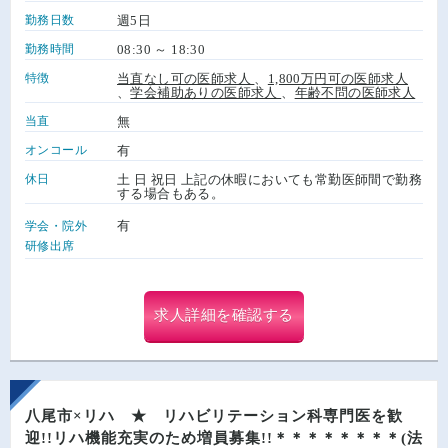
勤務日数
週5日
勤務時間
08:30 ～ 18:30
特徴
当直なし可の医師求人
、
1,800万円可の医師求人
、
学会補助ありの医師求人
、
年齢不問の医師求人
当直
無
オンコール
有
休日
土 日 祝日 上記の休暇においても常勤医師間で勤務
する場合もある。
有
学会・院外
研修出席
求人詳細を確認する
八尾市×リハ ★ リハビリテーション科専門医を歓
迎!!リハ機能充実のため増員募集!!＊＊＊＊＊＊＊＊(法