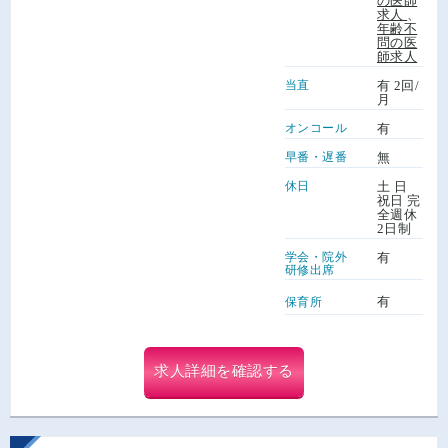
の医師
求人
、
年齢不
問の医
師求人
当直
有 2回/
月
オンコール
有
早番・遅番
無
休日
土 日
祝日 完
全週休
2日制
学会・院外
有
研修出席
有
保育所
求人詳細を確認する