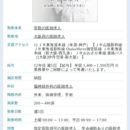
勤務体系
常勤の医師求人
勤務地
大阪府の医師求人
交通アクセス
1) ＪＲ東海道本線（米原-神戸） 【ＪＲ山陽新幹線
ＪＲ東海道新幹線 OsakaMetro御堂筋線 ＪＲ東海道
本線（新大阪-西九条） ＪＲおおさか東線 連絡バス
（[大阪]伊丹空港-新大阪） 】
給与
12年目 週5日 【給与】 年収 1,400～1,500万円 ※
業務量やご経験によって考慮いたします。
施設形態
病院
科目
脳神経外科の医師求人
職務内容
外来、病棟管理、手術
病床数
200～499床
勤務日数
週5日
勤務時間
土曜 09:00 ～ 13:00、平日 09:00 ～ 17:00
特徴
指定医取得可の医師求人
、
学会補助ありの医師求