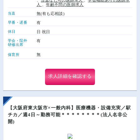
、
当直なし可の医師求人
、
学会補助ありの医師求
人
、
年齢不問の医師求人
当直
無(有も応相談)
早番・遅番
有
休日
日 祝日
学会・院外
有
研修出席
無
保育所
求人詳細を確認する
【大阪府東大阪市×一般内科】医療機器・設備充実／駅
チカ／週4日～勤務可能＊＊＊＊＊＊＊＊(法人名非公
開)