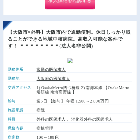
求人詳細を確認する
【大阪市×外科】大阪市内で通勤便利。休日しっかり取
ることができる地域中核病院。高収入可能な案件で
す！ ＊＊＊＊＊＊＊＊(法人名非公開)
勤務体系
常勤の医師求人
勤務地
大阪府の医師求人
交通アクセス
1) OsakaMetro四つ橋線 2) 南海本線 【OsakaMetro
堺筋線 南海高野線 】
給与
週5日 【給与】 年収 1,500～2,000万円
施設形態
病院
科目
外科の医師求人
、
消化器外科の医師求人
職務内容
病棟管理
病床数
100～199床