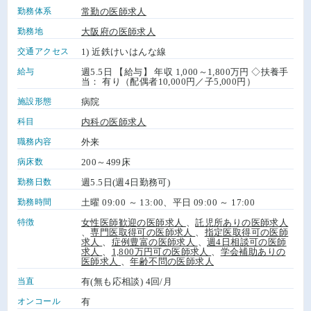
勤務体系
常勤の医師求人
勤務地
大阪府の医師求人
交通アクセス
1) 近鉄けいはんな線
給与
週5.5日 【給与】 年収 1,000～1,800万円 ◇扶養手
当： 有り（配偶者10,000円／子5,000円）
施設形態
病院
科目
内科の医師求人
職務内容
外来
病床数
200～499床
勤務日数
週5.5日(週4日勤務可)
勤務時間
土曜 09:00 ～ 13:00、平日 09:00 ～ 17:00
特徴
女性医師歓迎の医師求人
、
託児所ありの医師求人
、
専門医取得可の医師求人
、
指定医取得可の医師
求人
、
症例豊富の医師求人
、
週4日相談可の医師
求人
、
1,800万円可の医師求人
、
学会補助ありの
医師求人
、
年齢不問の医師求人
当直
有(無も応相談) 4回/月
オンコール
有