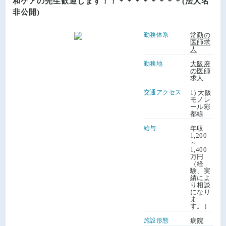
和ケアの先生歓迎します！！＊＊＊＊＊＊＊＊(法人名
非公開)
勤務体系
常勤の
医師求
人
勤務地
大阪府
の医師
求人
交通アクセス
1) 大阪
モノレ
ール彩
都線
給与
年収
1,200
～
1,400
万円
（経
験、実
績によ
り相談
になり
ま
す。）
施設形態
病院