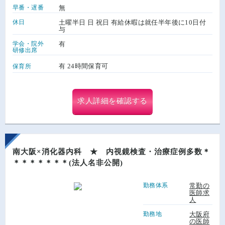
早番・遅番
無
休日
土曜半日 日 祝日 有給休暇は就任半年後に10日付
与
学会・院外
有
研修出席
有 24時間保育可
保育所
求人詳細を確認する
南大阪×消化器内科 ★ 内視鏡検査・治療症例多数＊
＊＊＊＊＊＊＊(法人名非公開)
勤務体系
常勤の
医師求
人
勤務地
大阪府
の医師