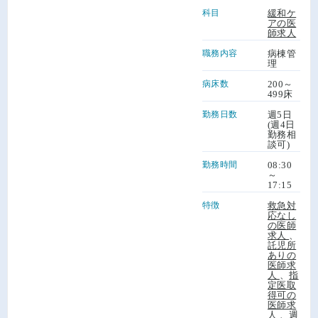
科目
緩和ケ
アの医
師求人
職務内容
病棟管
理
病床数
200～
499床
勤務日数
週5日
(週4日
勤務相
談可)
勤務時間
08:30
～
17:15
特徴
救急対
応なし
の医師
求人
、
託児所
ありの
医師求
人
、
指
定医取
得可の
医師求
人
、
週