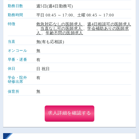
勤務日数
週5日(週4日勤務可)
勤務時間
平日 08:45 ～ 17:00、土曜 08:45 ～ 17:00
特徴
救急対応なしの医師求人
、
週4日相談可の医師求人
、
当直なし可の医師求人
、
学会補助ありの医師求
人
、
年齢不問の医師求人
当直
無(有も応相談)
オンコール
無
早番・遅番
有
休日
日 祝日
学会・院外
有
研修出席
無
保育所
求人詳細を確認する