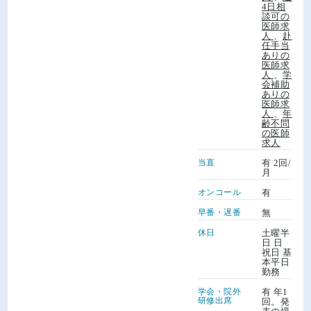
4日相
談可の
医師求
人
、
赴
任手当
ありの
医師求
人
、
学
会補助
ありの
医師求
人
、
年
齢不問
の医師
求人
当直
有 2回/
月
オンコール
有
早番・遅番
無
休日
土曜半
日 日
祝日 基
本平日
勤務
学会・院外
有 年1
研修出席
回。発