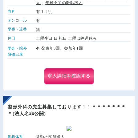
人
、
年齢不問の医師求人
当直
有 1回/月
オンコール
有
早番・遅番
無
休日
土曜半日 日 祝日 土曜は隔週休み
有 発表年3回、参加年1回
学会・院外
研修出席
求人詳細を確認する
整形外科の先生募集しております！！＊＊＊＊＊＊＊
＊(法人名非公開)
勤務体系
常勤の医師求人