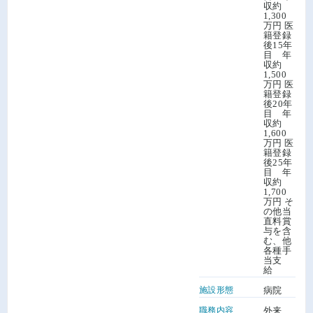
収約
1,300
万円 医
籍登録
後15年
目 年
収約
1,500
万円 医
籍登録
後20年
目 年
収約
1,600
万円 医
籍登録
後25年
目 年
収約
1,700
万円 そ
の他当
直料賞
与を含
む、他
各種手
当支
給
施設形態
病院
職務内容
外来、