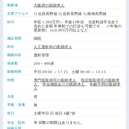
勤務地
大阪府の医師求人
交通アクセス
1) 近鉄長野線 2) 近鉄長野線 3) 南海高野線
給与
年収 1,500万円～ 卒後13年目 当直料諸手当全て
含めた金額 年俸制での打診も可能です。（1年毎の
更新制） ex)1,600万円以上など
施設形態
病院
科目
人工透析科の医師求人
職務内容
透析管理
病床数
200～499床
勤務時間
平日 09:00 ～ 17:15、土曜 09:00 ～ 13:15
特徴
専門医取得可の医師求人
、
指定医取得可の医師求
人
、
学会補助ありの医師求人
、
年齢不問の医師求
人
当直
有
早番・遅番
無
休日
土曜半日 日 祝日 4週7休
有 回数の制限はありません。
学会・院外
研修出席