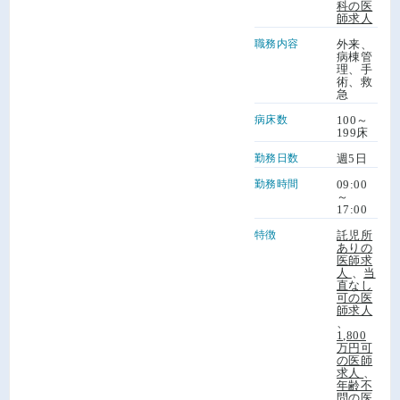
科の医
師求人
職務内容
外来、
病棟管
理、手
術、救
急
病床数
100～
199床
勤務日数
週5日
勤務時間
09:00
～
17:00
特徴
託児所
ありの
医師求
人
、
当
直なし
可の医
師求人
、
1,800
万円可
の医師
求人
、
年齢不
問の医