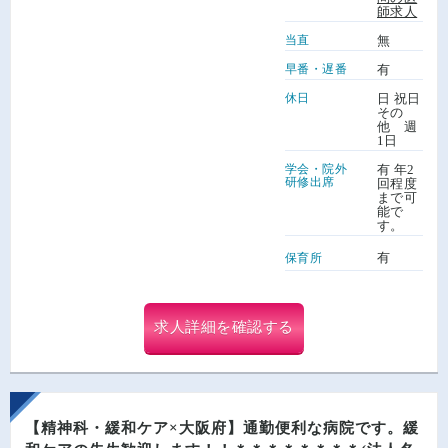
師求人
当直
無
早番・遅番
有
休日
日 祝日
その
他 週
1日
学会・院外
有 年2
研修出席
回程度
まで可
能で
す。
有
保育所
求人詳細を確認する
【精神科・緩和ケア×大阪府】通勤便利な病院です。緩