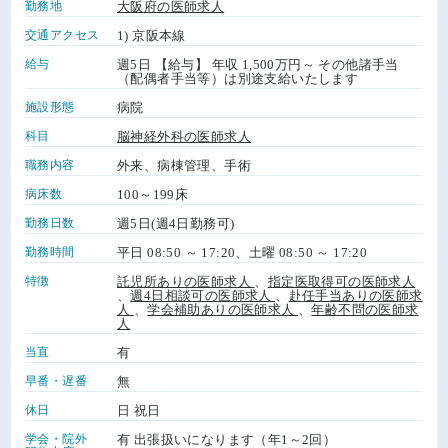
勤務地
大阪府の医師求人
交通アクセス
1) 京阪本線
給与
週5日 【給与】 年収 1,500万円～ その他諸手当
（配偶者手当等）は別途支給いたします
施設形態
病院
科目
脳神経外科の医師求人
職務内容
外来、病棟管理、手術
病床数
100～199床
勤務日数
週5日(週4日勤務可)
勤務時間
平日 08:50 ～ 17:20、土曜 08:50 ～ 17:20
特徴
託児所ありの医師求人
、
指定医取得可の医師求人
、
週4日相談可の医師求人
、
赴任手当ありの医師求
人
、
学会補助ありの医師求人
、
年齢不問の医師求
人
当直
有
早番・遅番
無
休日
日 祝日
学会・院外
有 出張扱いになります（年1～2回）