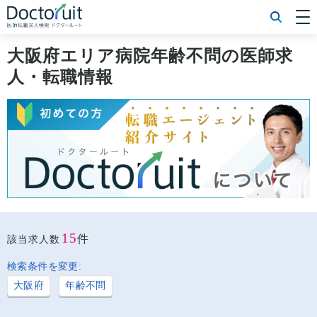
[常勤] エリアから探す
[常勤] 科目から探す
大阪府エリア病院年齢不問の医師求
[常勤] 特徴から探す
人・転職情報
[非常勤] エリアから探す
[非常勤] 科目から探す
[非常勤] 特徴から探す
Doctoruit医師転職特集
Doctoruitについて
運営者情報
プライバシーポリシー
15
件
該当求人数
検索条件を変更:
大阪府
年齢不問