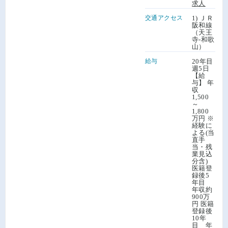
求人
交通アクセス
1) ＪＲ
阪和線
（天王
寺-和歌
山）
給与
20年目
週5日
【給
与】 年
収
1,500
～
1,800
万円 ※
経験に
よる(当
直手
当・残
業見込
分含)
医籍登
録後5
年目
年収約
900万
円 医籍
登録後
10年
目 年