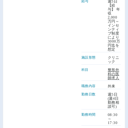
給与
週5日
【給
与】 年
収
2,000
万円～
インセ
ンティ
ブ制度
により
3000万
円迄を
想定
施設形態
クリニ
ック
科目
整形外
科の医
師求人
職務内容
外来
勤務日数
週5日
(週4日
勤務相
談可)
勤務時間
08:30
～
17:30