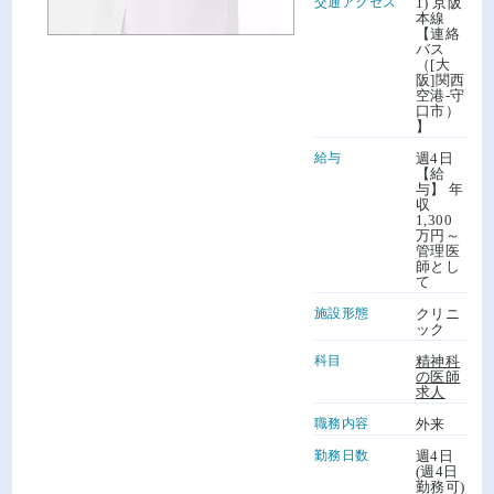
交通アクセス
1) 京阪
本線
【連絡
バス
（[大
阪]関西
空港-守
口市）
】
給与
週4日
【給
与】 年
収
1,300
万円～
管理医
師とし
て
施設形態
クリニ
ック
科目
精神科
の医師
求人
職務内容
外来
勤務日数
週4日
(週4日
勤務可)