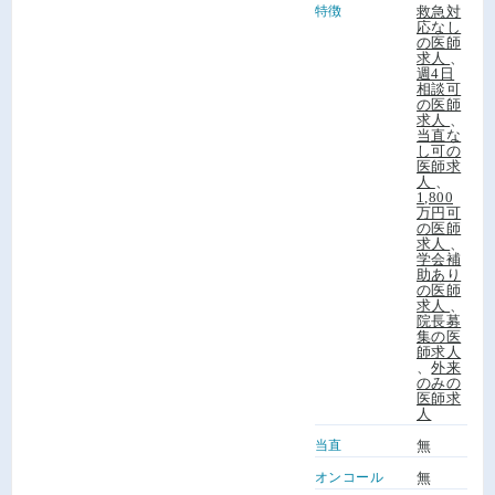
特徴
救急対
応なし
の医師
求人
、
週4日
相談可
の医師
求人
、
当直な
し可の
医師求
人
、
1,800
万円可
の医師
求人
、
学会補
助あり
の医師
求人
、
院長募
集の医
師求人
、
外来
のみの
医師求
人
当直
無
オンコール
無