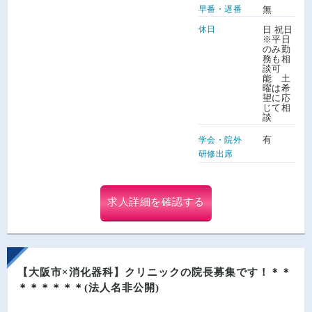
早番・遅番
無
休日
日 祝日
※平日
のみ勤
務も相
談可
能 土
曜は希
望に応
じて相
談
有
学会・院外
研修出席
求人詳細を確認する
【大阪市×消化器科】クリニックの院長募集です！＊＊
＊＊＊＊＊＊(法人名非公開)