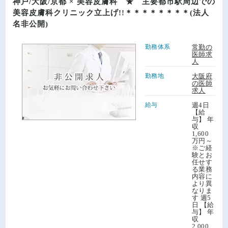
神戸/大阪/京都 × 美容皮膚科 ★ 主要都市駅周辺での
美容皮膚科クリニック立上げ!!＊＊＊＊＊＊＊＊(法人
名非公開)
勤務体系
常勤の
医師求
人
勤務地
大阪府
の医師
求人
給与
週4日
【給
与】 年
収
1,600
万円～
※ご経
験とお
任せす
る業務
内容に
より異
なりま
す 週5
日 【給
与】 年
収
2,000