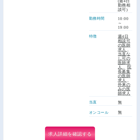
(週4日
勤務相
談可)
勤務時間
10:00
～
19:00
特徴
週4日
相談可
の医師
求人
、
当直な
し可の
医師求
人
、
院
長募集
の医師
求人
、
外来の
みの医
師求人
当直
無
無
オンコール
求人詳細を確認する