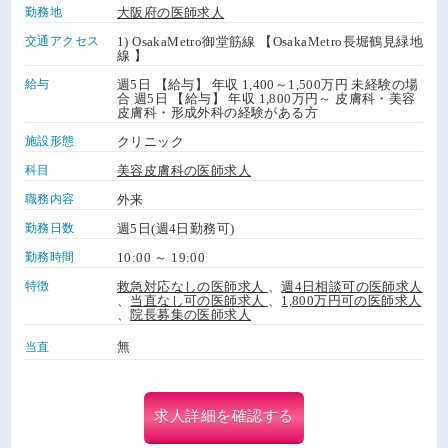
勤務地
大阪府の医師求人
交通アクセス
1) OsakaMetro御堂筋線 【OsakaMetro長堀鶴見緑地
線 】
給与
週5日 【給与】 年収 1,400～1,500万円 未経験の場
合 週5日 【給与】 年収 1,800万円～ 皮膚科・美容
皮膚科・形成外科の経験がある方
施設形態
クリニック
科目
美容皮膚科の医師求人
職務内容
外来
勤務日数
週5日(週4日勤務可)
勤務時間
10:00 ～ 19:00
特徴
救急対応なしの医師求人
、
週4日相談可の医師求人
、
当直なし可の医師求人
、
1,800万円可の医師求人
、
院長募集の医師求人
無
当直
求人詳細を確認する