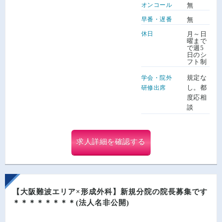
オンコール
無
早番・遅番
無
休日
月～日
曜まで
で週5
日のシ
フト制
規定な
学会・院外
し。都
研修出席
度応相
談
求人詳細を確認する
【大阪難波エリア×形成外科】新規分院の院長募集です
＊＊＊＊＊＊＊＊(法人名非公開)