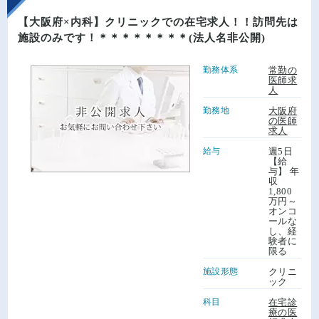
【大阪府×内科】クリニックでの在宅求人！！訪問先は
施設のみです！＊＊＊＊＊＊＊＊(法人名非公開)
勤務体系
常勤の
医師求
人
勤務地
大阪府
の医師
求人
給与
週5日
【給
与】 年
収
1,800
万円～
オンコ
ールな
し、経
験者に
限る
施設形態
クリニ
ック
科目
在宅診
療の医