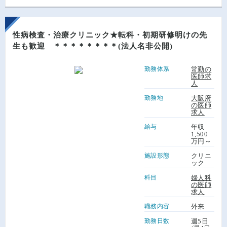
性病検査・治療クリニック★転科・初期研修明けの先
生も歓迎 ＊＊＊＊＊＊＊＊(法人名非公開)
勤務体系
常勤の
医師求
人
勤務地
大阪府
の医師
求人
給与
年収
1,500
万円～
施設形態
クリニ
ック
科目
婦人科
の医師
求人
職務内容
外来
勤務日数
週5日