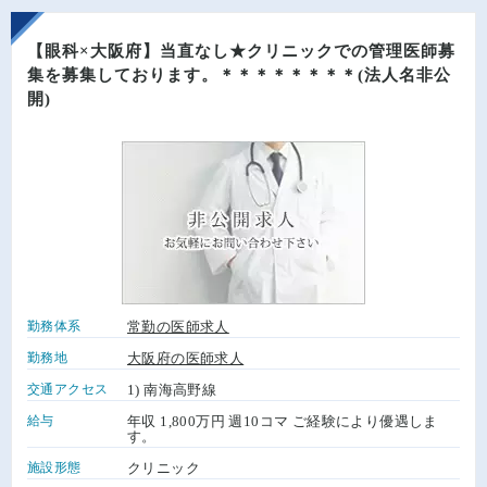
【眼科×大阪府】当直なし★クリニックでの管理医師募
集を募集しております。＊＊＊＊＊＊＊＊(法人名非公
開)
勤務体系
常勤の医師求人
勤務地
大阪府の医師求人
交通アクセス
1) 南海高野線
給与
年収 1,800万円 週10コマ ご経験により優遇しま
す。
施設形態
クリニック