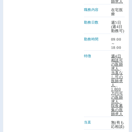
師求人
職務内容
在宅医
療
勤務日数
週5日
(週4日
勤務可)
勤務時間
09:00
～
18:00
特徴
週4日
相談可
の医師
求人
、
当直な
し可の
医師求
人
、
1,800
万円可
の医師
求人
、
院長募
集の医
師求人
当直
無(有も
応相談)