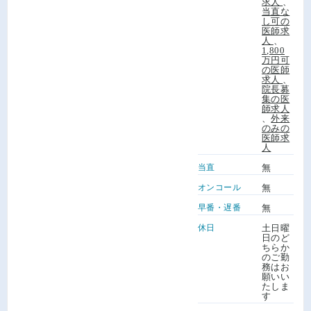
求人
、
当直な
し可の
医師求
人
、
1,800
万円可
の医師
求人
、
院長募
集の医
師求人
、
外来
のみの
医師求
人
当直
無
オンコール
無
早番・遅番
無
休日
土日曜
日のど
ちらか
のご勤
務はお
願いい
たしま
す