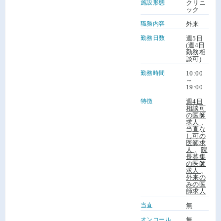
施設形態
クリニ
ック
職務内容
外来
勤務日数
週5日
(週4日
勤務相
談可)
勤務時間
10:00
～
19:00
特徴
週4日
相談可
の医師
求人
、
当直な
し可の
医師求
人
、
院
長募集
の医師
求人
、
外来の
みの医
師求人
当直
無
オンコール
無