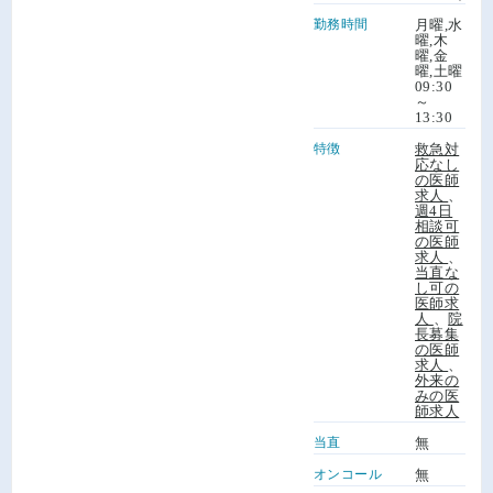
勤務時間
月曜,水
曜,木
曜,金
曜,土曜
09:30
～
13:30
特徴
救急対
応なし
の医師
求人
、
週4日
相談可
の医師
求人
、
当直な
し可の
医師求
人
、
院
長募集
の医師
求人
、
外来の
みの医
師求人
当直
無
オンコール
無