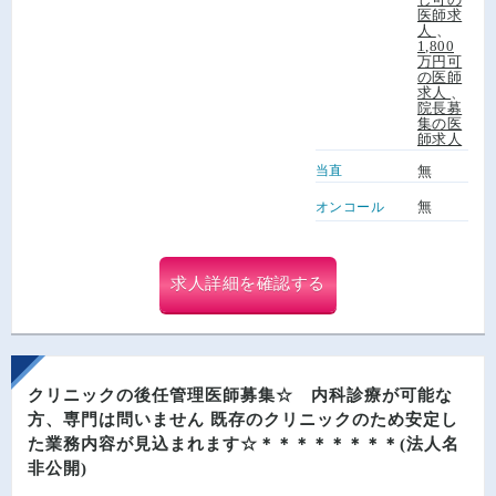
医師求
人
、
1,800
万円可
の医師
求人
、
院長募
集の医
師求人
当直
無
無
オンコール
求人詳細を確認する
クリニックの後任管理医師募集☆ 内科診療が可能な
方、専門は問いません 既存のクリニックのため安定し
た業務内容が見込まれます☆＊＊＊＊＊＊＊＊(法人名
非公開)