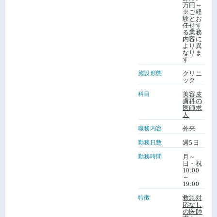
万円～
※ご経
験とお
任せす
る業務
内容に
より異
なりま
す
施設形態
クリニ
ック
科目
美容皮
膚科の
医師求
人
職務内容
外来
勤務日数
週5日
勤務時間
月～
日・祝
10:00
～
19:00
特徴
救急対
応なし
の医師