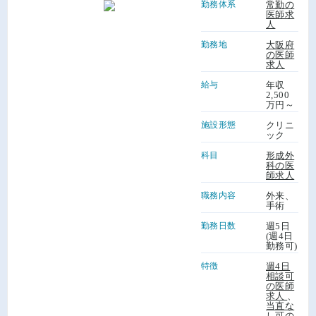
勤務体系
常勤の
医師求
人
勤務地
大阪府
の医師
求人
給与
年収
2,500
万円～
施設形態
クリニ
ック
科目
形成外
科の医
師求人
職務内容
外来、
手術
勤務日数
週5日
(週4日
勤務可)
特徴
週4日
相談可
の医師
求人
、
当直な
し可の