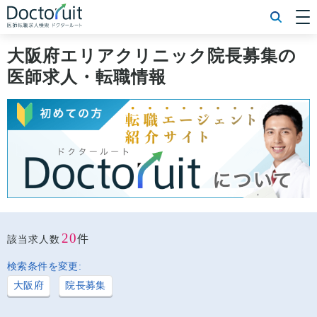
[常勤] エリアから探す
[常勤] 科目から探す
大阪府エリアクリニック院長募集の
[常勤] 特徴から探す
医師求人・転職情報
[非常勤] エリアから探す
[非常勤] 科目から探す
[非常勤] 特徴から探す
Doctoruit医師転職特集
Doctoruitについて
運営者情報
プライバシーポリシー
20
件
該当求人数
検索条件を変更:
大阪府
院長募集