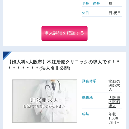
早番・遅番
無
日 祝日
休日
求人詳細を確認する
【婦人科×大阪市】不妊治療クリニックの求人です！＊
＊＊＊＊＊＊＊(法人名非公開)
勤務体系
常勤の
医師求
人
勤務地
大阪府
の医師
求人
給与
年収
1,600
万円～