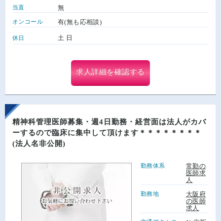
当直
無
オンコール
有(無も応相談)
土 日
休日
求人詳細を確認する
精神科管理医師募集・週4日勤務・経営面は法人がカバ
ーするので臨床に集中して頂けます＊＊＊＊＊＊＊＊
(法人名非公開)
勤務体系
常勤の
医師求
人
勤務地
大阪府
の医師
求人