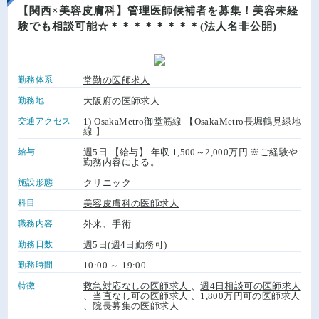
【関西×美容皮膚科】管理医師候補者を募集！美容未経
験でも相談可能☆＊＊＊＊＊＊＊＊(法人名非公開)
勤務体系
常勤の医師求人
勤務地
大阪府の医師求人
交通アクセス
1) OsakaMetro御堂筋線 【OsakaMetro長堀鶴見緑地
線 】
給与
週5日 【給与】 年収 1,500～2,000万円 ※ご経験や
勤務内容による。
施設形態
クリニック
科目
美容皮膚科の医師求人
職務内容
外来、手術
勤務日数
週5日(週4日勤務可)
勤務時間
10:00 ～ 19:00
特徴
救急対応なしの医師求人
、
週4日相談可の医師求人
、
当直なし可の医師求人
、
1,800万円可の医師求人
、
院長募集の医師求人