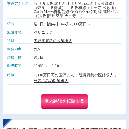
交通アクセス
1) ＪＲ大阪環状線 【ＪＲ関西本線〔大和路線〕
（奈良-ＪＲ難波） ＪＲ阪和線（天王寺-和歌山）
OsakaMetro御堂筋線 OsakaMetro谷町線 連絡バス
（[大阪]伊丹空港-天王寺） 】
給与
週5日 【給与】 年収 2,000万円～
施設形態
クリニック
科目
美容皮膚科の医師求人
職務内容
外来
勤務日数
週5日
勤務時間
10:00 ～ 19:00
1,800万円可の医師求人
、
院長募集の医師求人
、
特徴
外来のみの医師求人
求人詳細を確認する