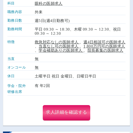
科目
眼科の医師求人
職務内容
外来
勤務日数
週5日(週4日勤務可)
勤務時間
平日 09:30 ～ 18:30、木曜 09:30 ～ 12:30、祝日
09:30 ～ 12:30
特徴
救急対応なしの医師求人
、
週4日相談可の医師求人
、
当直なし可の医師求人
、
1,800万円可の医師求人
、
学会補助ありの医師求人
、
院長募集の医師求人
当直
無
オンコール
無
休日
土曜半日 祝日 金曜日、日曜日半日
有 年2回
学会・院外
研修出席
求人詳細を確認する