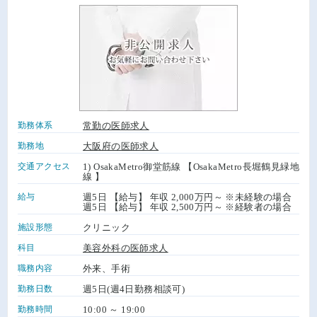
勤務体系
常勤の医師求人
勤務地
大阪府の医師求人
交通アクセス
1) OsakaMetro御堂筋線 【OsakaMetro長堀鶴見緑地
線 】
給与
週5日 【給与】 年収 2,000万円～ ※未経験の場合
週5日 【給与】 年収 2,500万円～ ※経験者の場合
施設形態
クリニック
科目
美容外科の医師求人
職務内容
外来、手術
勤務日数
週5日(週4日勤務相談可)
勤務時間
10:00 ～ 19:00