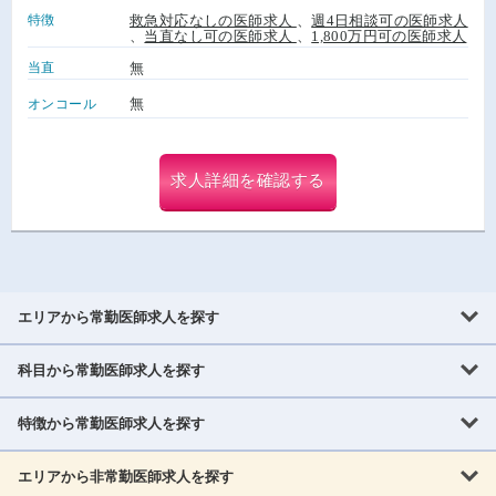
特徴
救急対応なしの医師求人
、
週4日相談可の医師求人
、
当直なし可の医師求人
、
1,800万円可の医師求人
当直
無
無
オンコール
求人詳細を確認する
エリアから常勤医師求人を探す
科目から常勤医師求人を探す
北海道・東北
北海道
青森県
岩手県
宮城県
秋田県
山形県
特徴から常勤医師求人を探す
内科系
福島県
内科
消化器科
呼吸器科
循環器科
腎臓内科
神経内科
エリアから非常勤医師求人を探す
救急対応なし
女性医師歓迎
託児所あり
専門医取得可
関東