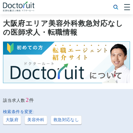
[常勤] エリアから探す
[常勤] 科目から探す
大阪府エリア美容外科救急対応なし
[常勤] 特徴から探す
の医師求人・転職情報
[非常勤] エリアから探す
[非常勤] 科目から探す
[非常勤] 特徴から探す
Doctoruit医師転職特集
Doctoruitについて
運営者情報
プライバシーポリシー
2
件
該当求人数
検索条件を変更:
大阪府
美容外科
救急対応なし