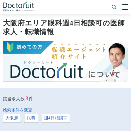
[常勤] エリアから探す
[常勤] 科目から探す
大阪府エリア眼科週4日相談可の医師
[常勤] 特徴から探す
求人・転職情報
[非常勤] エリアから探す
[非常勤] 科目から探す
[非常勤] 特徴から探す
Doctoruit医師転職特集
Doctoruitについて
運営者情報
プライバシーポリシー
3
件
該当求人数
検索条件を変更:
大阪府
眼科
週4日相談可