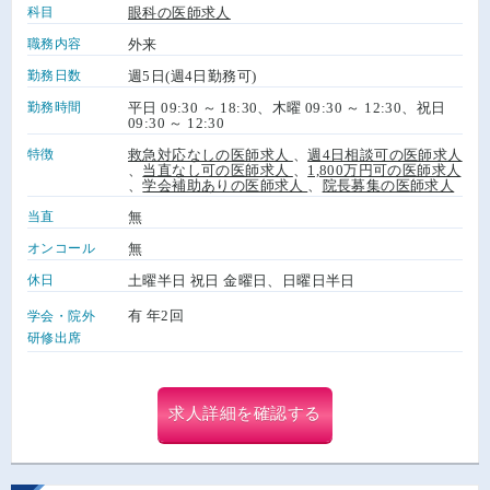
科目
眼科の医師求人
職務内容
外来
勤務日数
週5日(週4日勤務可)
勤務時間
平日 09:30 ～ 18:30、木曜 09:30 ～ 12:30、祝日
09:30 ～ 12:30
特徴
救急対応なしの医師求人
、
週4日相談可の医師求人
、
当直なし可の医師求人
、
1,800万円可の医師求人
、
学会補助ありの医師求人
、
院長募集の医師求人
当直
無
オンコール
無
休日
土曜半日 祝日 金曜日、日曜日半日
有 年2回
学会・院外
研修出席
求人詳細を確認する