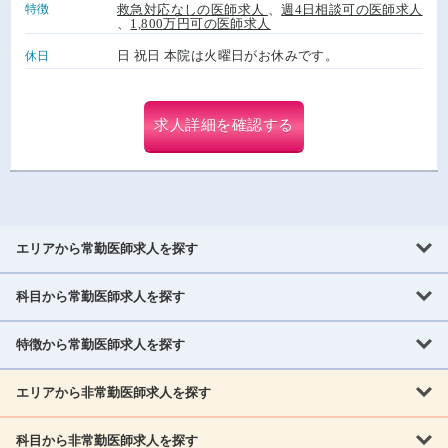
特徴
救急対応なしの医師求人
、
週4日相談可の医師求人
、
1,800万円可の医師求人
日 祝日 本院は火曜日がお休みです。
休日
求人詳細を確認する
エリアから常勤医師求人を探す
科目から常勤医師求人を探す
北海道・東北
北海道
青森県
岩手県
宮城県
秋田県
山形県
特徴から常勤医師求人を探す
内科系
福島県
内科
消化器科
呼吸器科
循環器科
腎臓内科
神経内科
エリアから非常勤医師求人を探す
救急対応なし
女性医師歓迎
託児所あり
専門医取得可
関東
内分泌・糖尿病・代謝内科
血液内科
老人内科
人工透析科
指定医取得可
症例豊富
週4日相談可
当直なし可
茨城県
栃木県
群馬県
埼玉県
千葉県
東京都
科目から非常勤医師求人を探す