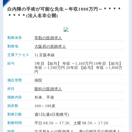
白内障の手術が可能な先生～年収1800万円～＊＊＊＊
＊＊＊＊(法人名非公開)
勤務体系
常勤の医師求人
勤務地
大阪府の医師求人
交通アクセス
1) 京阪本線
給与
5年目 【給与】 年収 ～1,100万円 10年目 【給与】
年収 ～1,500万円 20年目 【給与】 年収 ～1,800万
円
施設形態
病院
科目
眼科の医師求人
職務内容
外来、手術
病床数
100～199床
勤務日数
週5日(週4日勤務可)
勤務時間
平日 08:50 ～ 17:20、土曜 08:50 ～ 17:20
特徴
託児所ありの医師求人
、
週4日相談可の医師求人