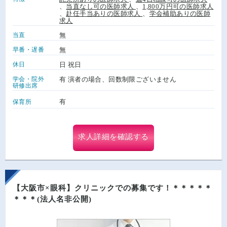
、
当直なし可の医師求人
、
1,800万円可の医師求人
、
赴任手当ありの医師求人
、
学会補助ありの医師
求人
当直
無
早番・遅番
無
休日
日 祝日
学会・院外
有 演者の場合、回数制限ございません
研修出席
有
保育所
求人詳細を確認する
【大阪市×眼科】クリニックでの募集です！＊＊＊＊＊
＊＊＊(法人名非公開)