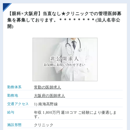
【眼科×大阪府】当直なし★クリニックでの管理医師募
集を募集しております。＊＊＊＊＊＊＊＊(法人名非公
開)
勤務体系
常勤の医師求人
勤務地
大阪府の医師求人
交通アクセス
1) 南海高野線
給与
年収 1,800万円 週10コマ ご経験により優遇しま
す。
施設形態
クリニック