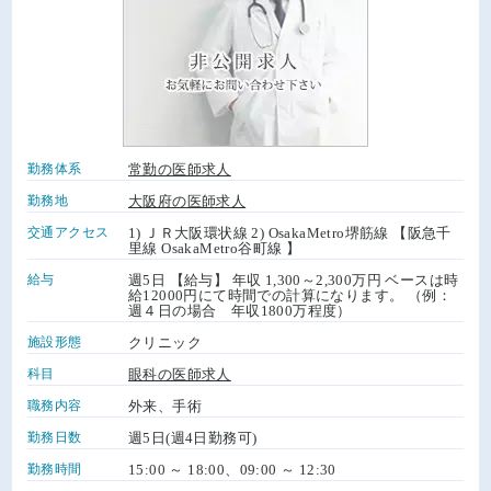
勤務体系
常勤の医師求人
勤務地
大阪府の医師求人
交通アクセス
1) ＪＲ大阪環状線 2) OsakaMetro堺筋線 【阪急千
里線 OsakaMetro谷町線 】
給与
週5日 【給与】 年収 1,300～2,300万円 ベースは時
給12000円にて時間での計算になります。 （例：
週４日の場合 年収1800万程度）
施設形態
クリニック
科目
眼科の医師求人
職務内容
外来、手術
勤務日数
週5日(週4日勤務可)
勤務時間
15:00 ～ 18:00、09:00 ～ 12:30