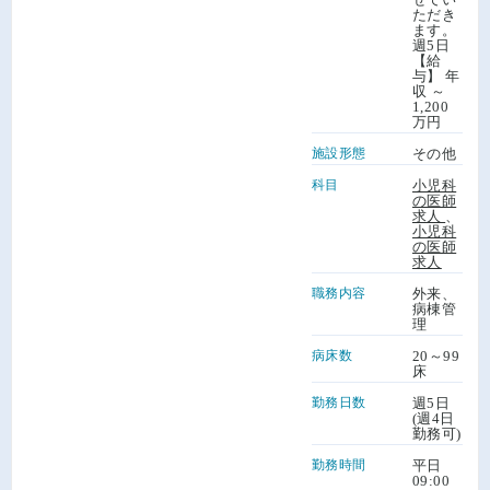
ただき
ます。
週5日
【給
与】 年
収 ～
1,200
万円
施設形態
その他
科目
小児科
の医師
求人
、
小児科
の医師
求人
職務内容
外来、
病棟管
理
病床数
20～99
床
勤務日数
週5日
(週4日
勤務可)
勤務時間
平日
09:00