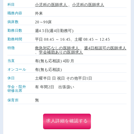
科目
小児科の医師求人
、
小児科の医師求人
職務内容
外来
病床数
20～99床
勤務日数
週4.5日(週4日勤務可)
勤務時間
平日 08:45 ～ 16:45、土曜 08:45 ～ 12:45
特徴
救急対応なしの医師求人
、
週4日相談可の医師求人
、
学会補助ありの医師求人
当直
有(無も応相談) 4回/月
オンコール
有(無も応相談)
休日
土曜半日 日 祝日 その他平日1日
学会・院外
有 年間2日 出張扱い
研修出席
無
保育所
求人詳細を確認する