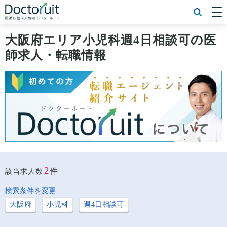
[常勤] エリアから探す
[常勤] 科目から探す
大阪府エリア小児科週4日相談可の医
[常勤] 特徴から探す
師求人・転職情報
[非常勤] エリアから探す
[非常勤] 科目から探す
[非常勤] 特徴から探す
Doctoruit医師転職特集
Doctoruitについて
運営者情報
プライバシーポリシー
2
件
該当求人数
検索条件を変更:
大阪府
小児科
週4日相談可