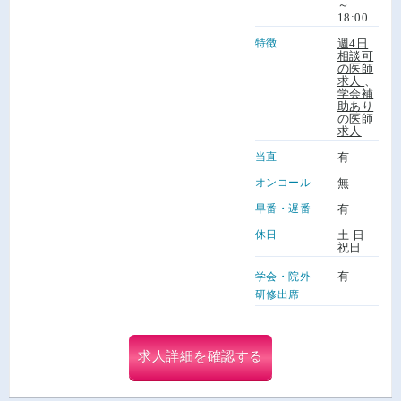
～
18:00
特徴
週4日
相談可
の医師
求人
、
学会補
助あり
の医師
求人
当直
有
オンコール
無
早番・遅番
有
休日
土 日
祝日
有
学会・院外
研修出席
求人詳細を確認する