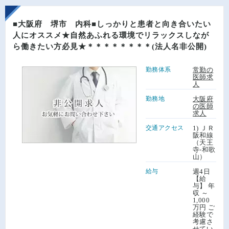
■大阪府 堺市 内科■しっかりと患者と向き合いたい
人にオススメ★自然あふれる環境でリラックスしなが
ら働きたい方必見★＊＊＊＊＊＊＊＊(法人名非公開)
勤務体系
常勤の
医師求
人
勤務地
大阪府
の医師
求人
交通アクセス
1) ＪＲ
阪和線
（天王
寺-和歌
山）
給与
週4日
【給
与】 年
収 ～
1,000
万円 ご
経験で
考慮さ
せてい