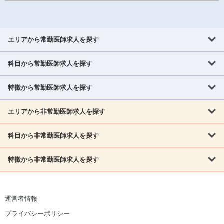
エリアから常勤医師求人を探す
科目から常勤医師求人を探す
北海道・東北
北海道
青森県
岩手県
宮城県
秋田県
山形県
特徴から常勤医師求人を探す
内科系
福島県
内科
消化器科
呼吸器科
循環器科
腎臓内科
神経内科
エリアから非常勤医師求人を探す
救急対応なし
女性医師歓迎
託児所あり
専門医取得可
関東
内分泌・糖尿病・代謝内科
血液内科
老人内科
人工透析科
指定医取得可
症例豊富
週4日相談可
当直なし可
茨城県
栃木県
群馬県
埼玉県
千葉県
東京都
科目から非常勤医師求人を探す
北海道・東北
外科系
1,800万円可
赴任手当あり
学会補助あり
院長募集
神奈川県
山梨県
北海道
青森県
岩手県
宮城県
秋田県
山形県
リウマチ科
外科
消化器外科
呼吸器外科
心臓血管外科
施設長募集
年齢不問
外来のみ
特徴から非常勤医師求人を探す
内科系
北信越
福島県
脳神経外科
乳腺外科
泌尿器科
整形外科
形成外科
内科
消化器科
呼吸器科
循環器科
腎臓内科
神経内科
新潟県
富山県
石川県
福井県
長野県
内分泌外科
救急対応なし
肛門科
女性医師歓迎
美容外科
託児所あり
小児科
専門医取得可
関東
内分泌・糖尿病・代謝内科
血液内科
老人内科
人工透析科
運営者情報
指定医取得可
症例豊富
週4日相談可
当直なし可
東海
茨城県
栃木県
群馬県
埼玉県
千葉県
東京都
その他
プライバシーポリシー
外科系
1,800万円可
赴任手当あり
学会補助あり
院長募集
神奈川県
山梨県
岐阜県
静岡県
愛知県
三重県
眼科
皮膚科
耳鼻咽喉科
精神科
心療内科
放射線科