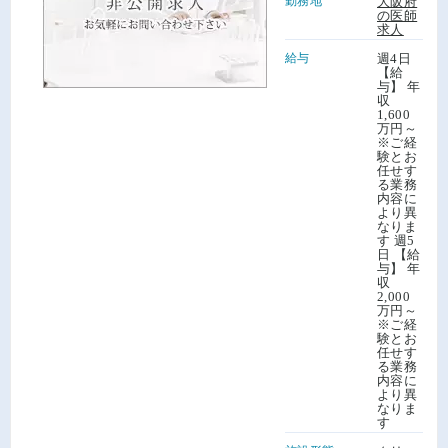
勤務地
大阪府
の医師
求人
給与
週4日
【給
与】 年
収
1,600
万円～
※ご経
験とお
任せす
る業務
内容に
より異
なりま
す 週5
日 【給
与】 年
収
2,000
万円～
※ご経
験とお
任せす
る業務
内容に
より異
なりま
す