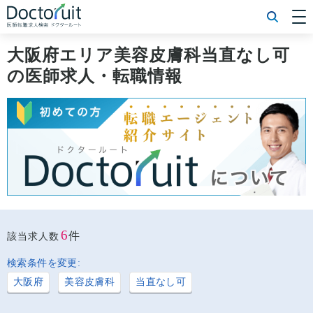
[常勤] エリアから探す
[常勤] 科目から探す
大阪府エリア美容皮膚科当直なし可
[常勤] 特徴から探す
の医師求人・転職情報
[非常勤] エリアから探す
[非常勤] 科目から探す
[非常勤] 特徴から探す
Doctoruit医師転職特集
Doctoruitについて
運営者情報
プライバシーポリシー
6
件
該当求人数
検索条件を変更:
大阪府
美容皮膚科
当直なし可