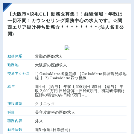
【大阪市×脱毛CL】勤務医募集！！経験領域・年数は
一切不問！カウンセリング業務中心の求人です。☆関
西エリア掛け持ち勤務☆＊＊＊＊＊＊＊＊(法人名非公
開)
勤務体系
常勤の医師求人
勤務地
大阪府の医師求人
交通アクセス
1) OsakaMetro御堂筋線 【OsakaMetro長堀鶴見緑地
線 】 2) OsakaMetro四つ橋線
給与
週4日 【給与】 年収 1,600万円 週5日 【給与】 年
収 2,000万円 日給計算：日給8万円、初期研修明け
医師の場合のみ日給7万円～。
施設形態
クリニック
科目
美容皮膚科の医師求人
職務内容
外来
勤務日数
週5日(週4日勤務可)