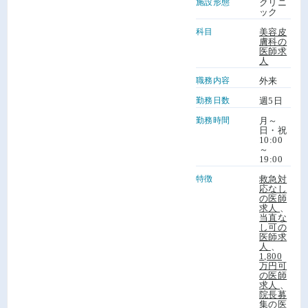
施設形態
クリニ
ック
科目
美容皮
膚科の
医師求
人
職務内容
外来
勤務日数
週5日
勤務時間
月～
日・祝
10:00
～
19:00
特徴
救急対
応なし
の医師
求人
、
当直な
し可の
医師求
人
、
1,800
万円可
の医師
求人
、
院長募
集の医