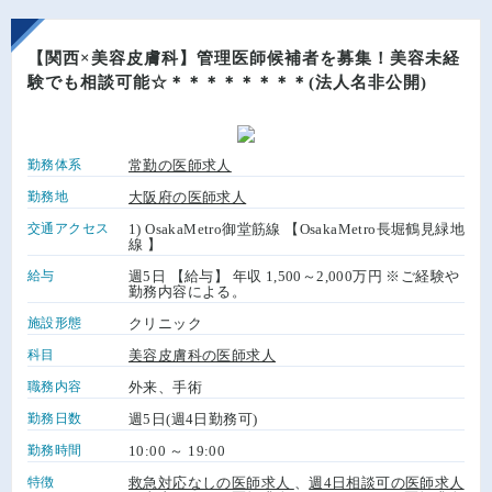
【関西×美容皮膚科】管理医師候補者を募集！美容未経
験でも相談可能☆＊＊＊＊＊＊＊＊(法人名非公開)
勤務体系
常勤の医師求人
勤務地
大阪府の医師求人
交通アクセス
1) OsakaMetro御堂筋線 【OsakaMetro長堀鶴見緑地
線 】
給与
週5日 【給与】 年収 1,500～2,000万円 ※ご経験や
勤務内容による。
施設形態
クリニック
科目
美容皮膚科の医師求人
職務内容
外来、手術
勤務日数
週5日(週4日勤務可)
勤務時間
10:00 ～ 19:00
特徴
救急対応なしの医師求人
、
週4日相談可の医師求人