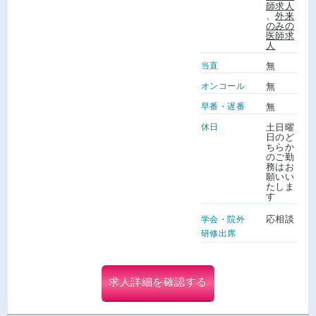
師求人
、
外来
のみの
医師求
人
当直
無
オンコール
無
早番・遅番
無
休日
土日曜
日のど
ちらか
のご勤
務はお
願いい
たしま
す
応相談
学会・院外
研修出席
求人詳細を確認する