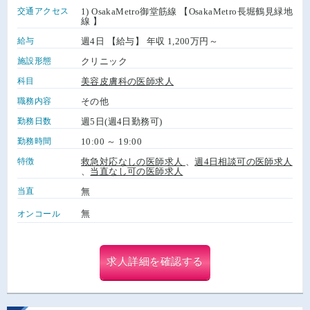
交通アクセス
1) OsakaMetro御堂筋線 【OsakaMetro長堀鶴見緑地
線 】
給与
週4日 【給与】 年収 1,200万円～
施設形態
クリニック
科目
美容皮膚科の医師求人
職務内容
その他
勤務日数
週5日(週4日勤務可)
勤務時間
10:00 ～ 19:00
特徴
救急対応なしの医師求人
、
週4日相談可の医師求人
、
当直なし可の医師求人
当直
無
無
オンコール
求人詳細を確認する