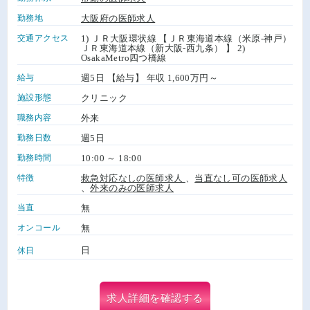
勤務地
大阪府の医師求人
交通アクセス
1) ＪＲ大阪環状線 【ＪＲ東海道本線（米原-神戸）
ＪＲ東海道本線（新大阪-西九条） 】 2)
OsakaMetro四つ橋線
給与
週5日 【給与】 年収 1,600万円～
施設形態
クリニック
職務内容
外来
勤務日数
週5日
勤務時間
10:00 ～ 18:00
特徴
救急対応なしの医師求人
、
当直なし可の医師求人
、
外来のみの医師求人
当直
無
オンコール
無
日
休日
求人詳細を確認する