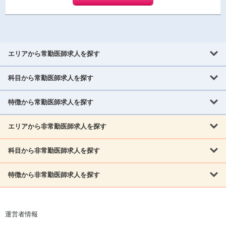
エリアから常勤医師求人を探す
科目から常勤医師求人を探す
北海道・東北
北海道
青森県
岩手県
宮城県
秋田県
山形県
特徴から常勤医師求人を探す
内科系
福島県
内科
消化器科
呼吸器科
循環器科
腎臓内科
神経内科
エリアから非常勤医師求人を探す
救急対応なし
女性医師歓迎
託児所あり
専門医取得可
関東
内分泌・糖尿病・代謝内科
血液内科
老人内科
人工透析科
指定医取得可
症例豊富
週4日相談可
当直なし可
茨城県
栃木県
群馬県
埼玉県
千葉県
東京都
科目から非常勤医師求人を探す
北海道・東北
外科系
1,800万円可
赴任手当あり
学会補助あり
院長募集
神奈川県
山梨県
北海道
青森県
岩手県
宮城県
秋田県
山形県
リウマチ科
外科
消化器外科
呼吸器外科
心臓血管外科
施設長募集
年齢不問
外来のみ
特徴から非常勤医師求人を探す
内科系
北信越
福島県
脳神経外科
乳腺外科
泌尿器科
整形外科
形成外科
内科
消化器科
呼吸器科
循環器科
腎臓内科
神経内科
新潟県
富山県
石川県
福井県
長野県
内分泌外科
救急対応なし
肛門科
女性医師歓迎
美容外科
託児所あり
小児科
専門医取得可
関東
内分泌・糖尿病・代謝内科
血液内科
老人内科
人工透析科
運営者情報
指定医取得可
症例豊富
週4日相談可
当直なし可
東海
茨城県
栃木県
群馬県
埼玉県
千葉県
東京都
その他