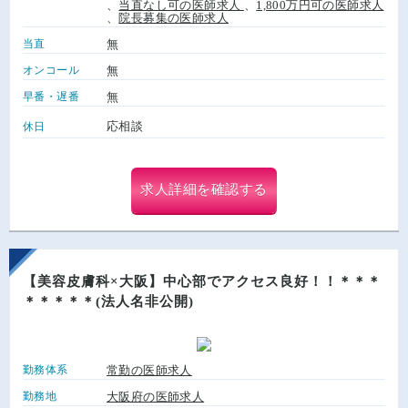
、
当直なし可の医師求人
、
1,800万円可の医師求人
、
院長募集の医師求人
当直
無
オンコール
無
早番・遅番
無
応相談
休日
求人詳細を確認する
【美容皮膚科×大阪】中心部でアクセス良好！！＊＊＊
＊＊＊＊＊(法人名非公開)
勤務体系
常勤の医師求人
勤務地
大阪府の医師求人