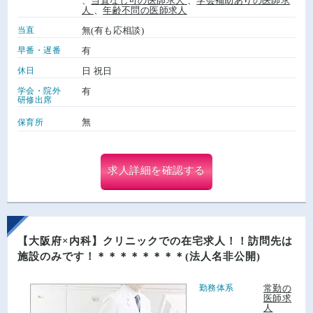
、
当直なし可の医師求人
、
学会補助ありの医師求
人
、
年齢不問の医師求人
当直
無(有も応相談)
早番・遅番
有
休日
日 祝日
学会・院外
有
研修出席
無
保育所
求人詳細を確認する
【大阪府×内科】クリニックでの在宅求人！！訪問先は
施設のみです！＊＊＊＊＊＊＊＊(法人名非公開)
勤務体系
常勤の
医師求
人