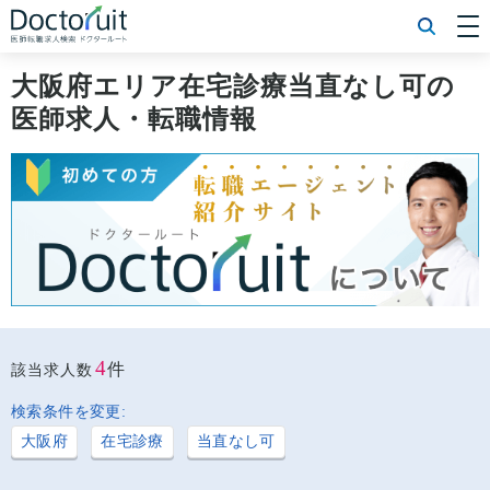
[常勤] エリアから探す
[常勤] 科目から探す
大阪府エリア在宅診療当直なし可の
[常勤] 特徴から探す
医師求人・転職情報
[非常勤] エリアから探す
[非常勤] 科目から探す
[非常勤] 特徴から探す
Doctoruit医師転職特集
Doctoruitについて
運営者情報
プライバシーポリシー
4
件
該当求人数
検索条件を変更:
大阪府
在宅診療
当直なし可