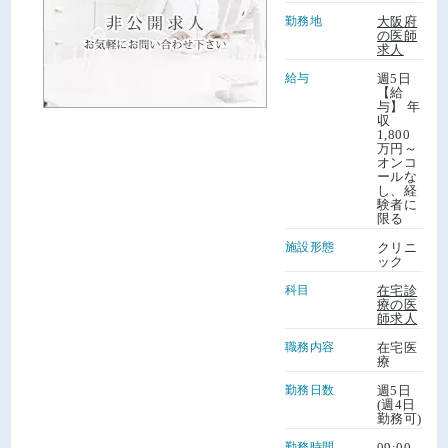
勤務地
大阪府
の医師
求人
給与
週5日
【給
与】 年
収
1,800
万円～
オンコ
ールな
し、経
験者に
限る
施設形態
クリニ
ック
科目
在宅診
療の医
師求人
職務内容
在宅医
療
勤務日数
週5日
(週4日
勤務可)
勤務時間
09:00