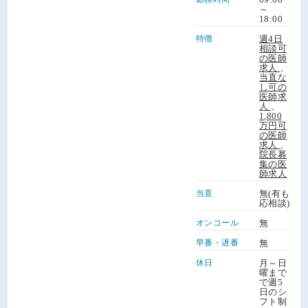
～
18:00
特徴
週4日
相談可
の医師
求人
、
当直な
し可の
医師求
人
、
1,800
万円可
の医師
求人
、
院長募
集の医
師求人
当直
無(有も
応相談)
オンコール
無
早番・遅番
無
休日
月～日
曜まで
で週5
日のシ
フト制