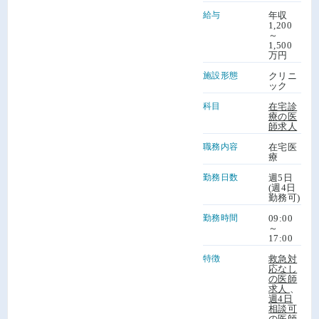
給与
年収
1,200
～
1,500
万円
施設形態
クリニ
ック
科目
在宅診
療の医
師求人
職務内容
在宅医
療
勤務日数
週5日
(週4日
勤務可)
勤務時間
09:00
～
17:00
特徴
救急対
応なし
の医師
求人
、
週4日
相談可
の医師