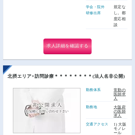
規定な
学会・院外
し。都
研修出席
度応相
談
求人詳細を確認する
北摂エリア×訪問診療＊＊＊＊＊＊＊＊(法人名非公開)
勤務体系
常勤の
医師求
人
勤務地
大阪府
の医師
求人
交通アクセス
1) 大阪
モノレ
ール