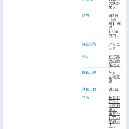
の医師
求人
給与
週5日
【給
与】 年
収
1,800
万円～
施設形態
クリニ
ック
科目
在宅診
療の医
師求人
職務内容
外来、
在宅医
療
勤務日数
週5日
特徴
救急対
応なし
の医師
求人
、
当直な
し可の
医師求
人
、