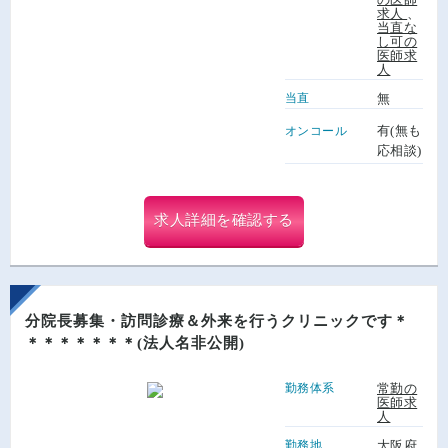
求人
、
当直な
し可の
医師求
人
当直
無
有(無も
オンコール
応相談)
求人詳細を確認する
分院長募集・訪問診療＆外来を行うクリニックです＊
＊＊＊＊＊＊＊(法人名非公開)
勤務体系
常勤の
医師求
人
勤務地
大阪府