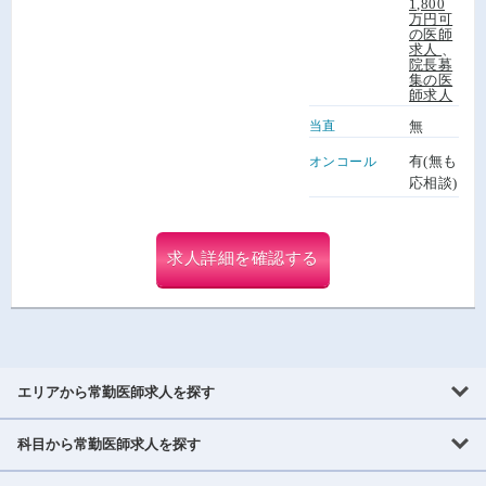
1,800
万円可
の医師
求人
、
院長募
集の医
師求人
当直
無
有(無も
オンコール
応相談)
求人詳細を確認する
エリアから常勤医師求人を探す
科目から常勤医師求人を探す
北海道・東北