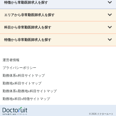
北海道
青森県
岩手県
宮城県
秋田県
山形県
特徴から常勤医師求人を探す
内科系
福島県
内科
消化器科
呼吸器科
循環器科
腎臓内科
神経内科
エリアから非常勤医師求人を探す
救急対応なし
女性医師歓迎
託児所あり
専門医取得可
関東
内分泌・糖尿病・代謝内科
血液内科
老人内科
人工透析科
指定医取得可
症例豊富
週4日相談可
当直なし可
茨城県
栃木県
群馬県
埼玉県
千葉県
東京都
科目から非常勤医師求人を探す
北海道・東北
外科系
1,800万円可
赴任手当あり
学会補助あり
院長募集
神奈川県
山梨県
北海道
青森県
岩手県
宮城県
秋田県
山形県
リウマチ科
外科
消化器外科
呼吸器外科
心臓血管外科
施設長募集
年齢不問
外来のみ
特徴から非常勤医師求人を探す
内科系
北信越
福島県
脳神経外科
乳腺外科
泌尿器科
整形外科
形成外科
内科
消化器科
呼吸器科
循環器科
腎臓内科
神経内科
新潟県
富山県
石川県
福井県
長野県
内分泌外科
救急対応なし
肛門科
女性医師歓迎
美容外科
託児所あり
小児科
専門医取得可
関東
内分泌・糖尿病・代謝内科
血液内科
老人内科
人工透析科
運営者情報
指定医取得可
症例豊富
週4日相談可
当直なし可
東海
茨城県
栃木県
群馬県
埼玉県
千葉県
東京都
その他
プライバシーポリシー
外科系
1,800万円可
赴任手当あり
学会補助あり
院長募集
神奈川県
山梨県
岐阜県
静岡県
愛知県
三重県
眼科
皮膚科
耳鼻咽喉科
精神科
心療内科
放射線科
勤務体系x科目サイトマップ
リウマチ科
外科
消化器外科
呼吸器外科
心臓血管外科
施設長募集
年齢不問
外来のみ
小児科
産科
婦人科
麻酔科
救命救急
北信越
近畿
勤務地x科目サイトマップ
脳神経外科
乳腺外科
泌尿器科
整形外科
形成外科
ペインクリニック
緩和ケア
美容皮膚科
病理科
在宅診療
新潟県
富山県
石川県
福井県
長野県
勤務体系x勤務地x科目サイトマップ
滋賀県
京都府
大阪府
兵庫県
奈良県
和歌山県
内分泌外科
肛門科
美容外科
小児科
健診・人間ドック
リハビリテーション科
その他
勤務地x科目x特徴サイトマップ
東海
中国
その他
岐阜県
静岡県
愛知県
三重県
鳥取県
島根県
岡山県
広島県
山口県
眼科
皮膚科
耳鼻咽喉科
精神科
心療内科
放射線科
© 2026 ドクタールート