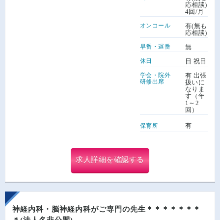
応相談)
4回/月
オンコール
有(無も
応相談)
早番・遅番
無
休日
日 祝日
学会・院外
有 出張
研修出席
扱いに
なりま
す（年
1～2
回）
有
保育所
求人詳細を確認する
神経内科・脳神経内科がご専門の先生＊＊＊＊＊＊＊
＊(法人名非公開)