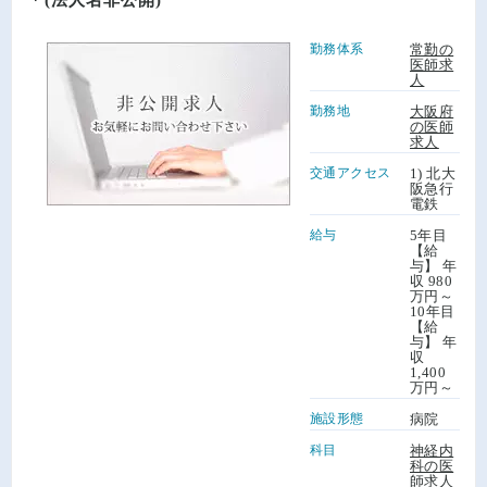
勤務体系
常勤の
医師求
人
勤務地
大阪府
の医師
求人
交通アクセス
1) 北大
阪急行
電鉄
給与
5年目
【給
与】 年
収 980
万円～
10年目
【給
与】 年
収
1,400
万円～
施設形態
病院
科目
神経内
科の医
師求人