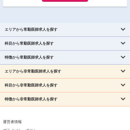
エリアから常勤医師求人を探す
科目から常勤医師求人を探す
北海道・東北
北海道
青森県
岩手県
宮城県
秋田県
山形県
特徴から常勤医師求人を探す
内科系
福島県
内科
消化器科
呼吸器科
循環器科
腎臓内科
神経内科
エリアから非常勤医師求人を探す
救急対応なし
女性医師歓迎
託児所あり
専門医取得可
関東
内分泌・糖尿病・代謝内科
血液内科
老人内科
人工透析科
指定医取得可
症例豊富
週4日相談可
当直なし可
茨城県
栃木県
群馬県
埼玉県
千葉県
東京都
科目から非常勤医師求人を探す
北海道・東北
外科系
1,800万円可
赴任手当あり
学会補助あり
院長募集
神奈川県
山梨県
北海道
青森県
岩手県
宮城県
秋田県
山形県
リウマチ科
外科
消化器外科
呼吸器外科
心臓血管外科
施設長募集
年齢不問
外来のみ
特徴から非常勤医師求人を探す
内科系
北信越
福島県
脳神経外科
乳腺外科
泌尿器科
整形外科
形成外科
内科
消化器科
呼吸器科
循環器科
腎臓内科
神経内科
新潟県
富山県
石川県
福井県
長野県
内分泌外科
救急対応なし
肛門科
女性医師歓迎
美容外科
託児所あり
小児科
専門医取得可
関東
内分泌・糖尿病・代謝内科
血液内科
老人内科
人工透析科
運営者情報
指定医取得可
症例豊富
週4日相談可
当直なし可
東海
茨城県
栃木県
群馬県
埼玉県
千葉県
東京都
その他