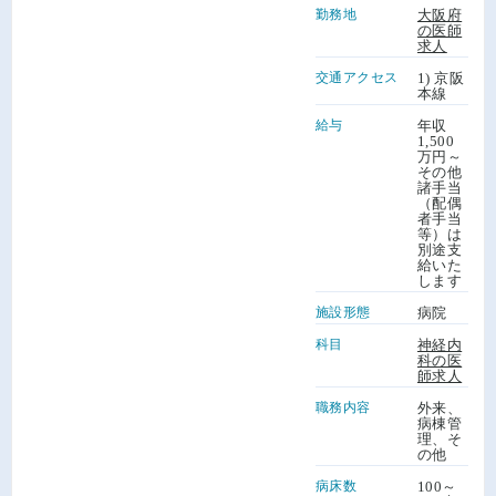
勤務地
大阪府
の医師
求人
交通アクセス
1) 京阪
本線
給与
年収
1,500
万円～
その他
諸手当
（配偶
者手当
等）は
別途支
給いた
します
施設形態
病院
科目
神経内
科の医
師求人
職務内容
外来、
病棟管
理、そ
の他
病床数
100～