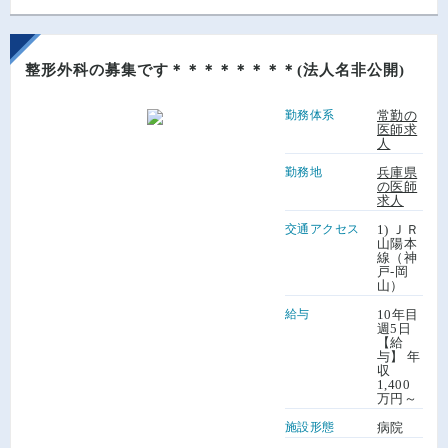
整形外科の募集です＊＊＊＊＊＊＊＊(法人名非公開)
勤務体系
常勤の
医師求
人
勤務地
兵庫県
の医師
求人
交通アクセス
1) ＪＲ
山陽本
線（神
戸-岡
山）
給与
10年目
週5日
【給
与】 年
収
1,400
万円～
施設形態
病院