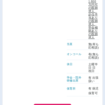
1,800
万円可
の医師
求人
、
赴任手
当あり
の医師
求人
、
学会補
助あり
の医師
求人
当直
無(有も
応相談)
オンコール
有(無も
応相談)
休日
土曜半
日 日
祝日
学会・院外
有 出張
研修出席
扱い
有 病児
保育所
保育可