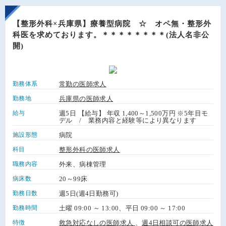
【整形外科×兵庫県】療養型病院 ☆ オペ無・整形外
科医を求めております。＊＊＊＊＊＊＊＊(法人名非公
開)
勤務体系
常勤の医師求人
勤務地
兵庫県の医師求人
給与
週5日 【給与】 年収 1,400～1,500万円 ※5年目モ
デル / 業務内容と経験等により異なります
施設形態
病院
科目
整形外科の医師求人
職務内容
外来、病棟管理
病床数
20～99床
勤務日数
週5日(週4日勤務可)
勤務時間
土曜 09:00 ～ 13:00、平日 09:00 ～ 17:00
特徴
救急対応なしの医師求人
、
週4日相談可の医師求人