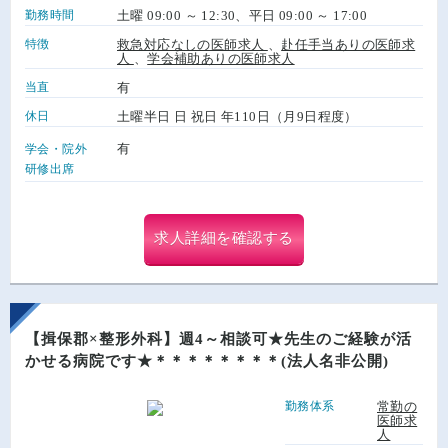
勤務時間
土曜 09:00 ～ 12:30、平日 09:00 ～ 17:00
特徴
救急対応なしの医師求人
、
赴任手当ありの医師求
人
、
学会補助ありの医師求人
当直
有
休日
土曜半日 日 祝日 年110日（月9日程度）
有
学会・院外
研修出席
求人詳細を確認する
【揖保郡×整形外科】週4～相談可★先生のご経験が活
かせる病院です★＊＊＊＊＊＊＊＊(法人名非公開)
勤務体系
常勤の
医師求
人