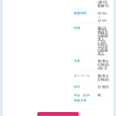
(週4日
勤務可)
勤務時間
09:00
～
18:00
特徴
週4日
相談可
の医師
求人
、
1,800
万円可
の医師
求人
当直
有(無も
応相談)
4回/月
オンコール
無(有も
応相談)
休日
日 祝日
有
学会・院外
研修出席