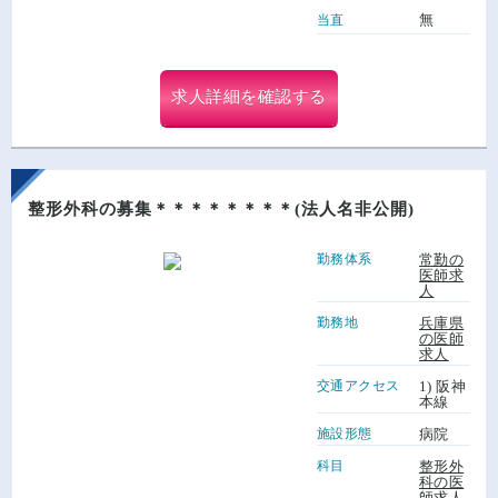
無
当直
求人詳細を確認する
整形外科の募集＊＊＊＊＊＊＊＊(法人名非公開)
勤務体系
常勤の
医師求
人
勤務地
兵庫県
の医師
求人
交通アクセス
1) 阪神
本線
施設形態
病院
科目
整形外
科の医
師求人