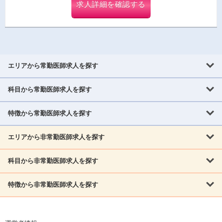
求人詳細を確認する
エリアから常勤医師求人を探す
科目から常勤医師求人を探す
北海道・東北
北海道
青森県
岩手県
宮城県
秋田県
山形県
特徴から常勤医師求人を探す
内科系
福島県
内科
消化器科
呼吸器科
循環器科
腎臓内科
神経内科
エリアから非常勤医師求人を探す
救急対応なし
女性医師歓迎
託児所あり
専門医取得可
関東
内分泌・糖尿病・代謝内科
血液内科
老人内科
人工透析科
指定医取得可
症例豊富
週4日相談可
当直なし可
茨城県
栃木県
群馬県
埼玉県
千葉県
東京都
科目から非常勤医師求人を探す
北海道・東北
外科系
1,800万円可
赴任手当あり
学会補助あり
院長募集
神奈川県
山梨県
北海道
青森県
岩手県
宮城県
秋田県
山形県
リウマチ科
外科
消化器外科
呼吸器外科
心臓血管外科
施設長募集
年齢不問
外来のみ
特徴から非常勤医師求人を探す
内科系
北信越
福島県
脳神経外科
乳腺外科
泌尿器科
整形外科
形成外科
内科
消化器科
呼吸器科
循環器科
腎臓内科
神経内科
新潟県
富山県
石川県
福井県
長野県
内分泌外科
救急対応なし
肛門科
女性医師歓迎
美容外科
託児所あり
小児科
専門医取得可
関東
内分泌・糖尿病・代謝内科
血液内科
老人内科
人工透析科