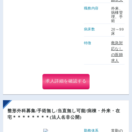
職務内容
外来、
病棟管
理、手
術
病床数
20～99
床
救急対
特徴
応なし
の医師
求人
求人詳細を確認する
整形外科募集/手術無し/当直無し可能/病棟・外来・在
宅＊＊＊＊＊＊＊＊(法人名非公開)
勤務体系
常勤の