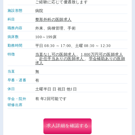
ご経験に応じて優遇致します
施設形態
病院
科目
整形外科の医師求人
職務内容
外来、病棟管理、手術
病床数
100～199床
勤務時間
平日 08:30 ～ 17:00、土曜 08:30 ～ 12:30
特徴
当直なし可の医師求人
、
1,800万円可の医師求人
、
赴任手当ありの医師求人
、
学会補助ありの医師
求人
当直
無
早番・遅番
有
休日
土曜半日 日 祝日 他1日
有 年2回可能です
学会・院外
研修出席
求人詳細を確認する