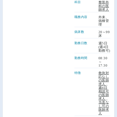
科目
整形外
科の医
師求人
職務内容
外来、
病棟管
理
病床数
20～99
床
勤務日数
週5日
(週4日
勤務可)
勤務時間
08:30
～
17:30
特徴
救急対
応なし
の医師
求人
、
週4日
相談可
の医師
求人
、
当直な
し可の
医師求
人