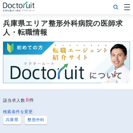
[常勤] エリアから探す
[常勤] 科目から探す
兵庫県エリア整形外科病院の医師求
[常勤] 特徴から探す
人・転職情報
[非常勤] エリアから探す
[非常勤] 科目から探す
[非常勤] 特徴から探す
Doctoruit医師転職特集
Doctoruitについて
運営者情報
プライバシーポリシー
8
件
該当求人数
検索条件を変更:
兵庫県
整形外科