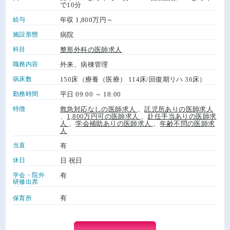
で10分
給与
年収 1,800万円～
施設形態
病院
科目
整形外科の医師求人
職務内容
外来、病棟管理
病床数
150床（療養（医療） 114床/回復期リハ 36床）
勤務時間
平日 09:00 ～ 18:00
特徴
救急対応なしの医師求人
、
託児所ありの医師求人
、
1,800万円可の医師求人
、
赴任手当ありの医師求
人
、
学会補助ありの医師求人
、
年齢不問の医師求
人
当直
有
休日
日 祝日
学会・院外
有
研修出席
有
保育所