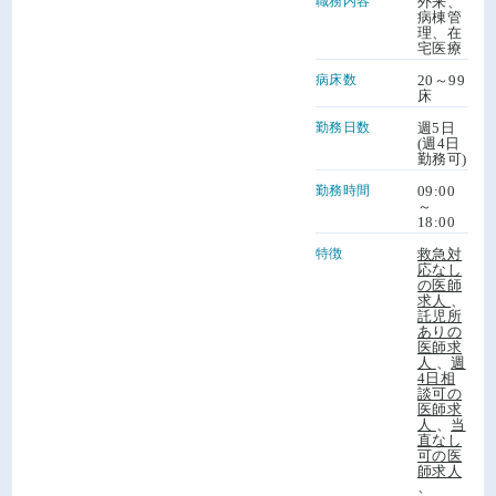
職務内容
外来、
病棟管
理、在
宅医療
病床数
20～99
床
勤務日数
週5日
(週4日
勤務可)
勤務時間
09:00
～
18:00
特徴
救急対
応なし
の医師
求人
、
託児所
ありの
医師求
人
、
週
4日相
談可の
医師求
人
、
当
直なし
可の医
師求人
、