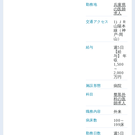
勤務地
兵庫県
の医師
求人
交通アクセス
1) ＪＲ
山陽本
線（神
戸-岡
山）
給与
週5日
【給
与】 年
収
1,500
～
2,000
万円
施設形態
病院
科目
整形外
科の医
師求人
職務内容
外来
病床数
100～
199床
勤務日数
週5日