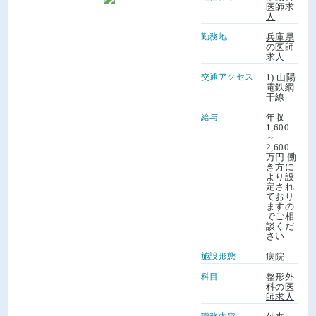
医師求
人
勤務地
兵庫県
の医師
求人
交通アクセス
1) 山陽
電鉄網
干線
給与
年収
1,600
～
2,600
万円 働
き方に
より設
定され
ており
ますの
でご相
談くだ
さい
施設形態
病院
科目
整形外
科の医
師求人