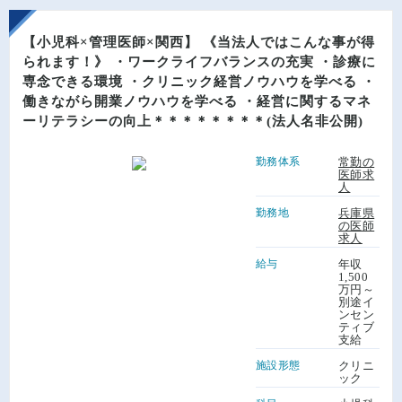
【小児科×管理医師×関西】 《当法人ではこんな事が得
られます！》 ・ワークライフバランスの充実 ・診療に
専念できる環境 ・クリニック経営ノウハウを学べる ・
働きながら開業ノウハウを学べる ・経営に関するマネ
ーリテラシーの向上＊＊＊＊＊＊＊＊(法人名非公開)
勤務体系
常勤の
医師求
人
勤務地
兵庫県
の医師
求人
給与
年収
1,500
万円～
別途イ
ンセン
ティブ
支給
施設形態
クリニ
ック