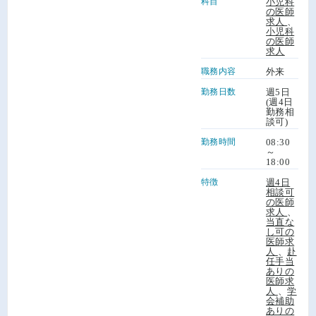
科目
小児科
の医師
求人
、
小児科
の医師
求人
職務内容
外来
勤務日数
週5日
(週4日
勤務相
談可)
勤務時間
08:30
～
18:00
特徴
週4日
相談可
の医師
求人
、
当直な
し可の
医師求
人
、
赴
任手当
ありの
医師求
人
、
学
会補助
ありの