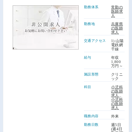
勤務体系
常勤の
医師求
人
勤務地
兵庫県
の医師
求人
交通アクセス
1) 山陽
電鉄網
干線
給与
年収
1,800
万円～
施設形態
クリニ
ック
科目
小児科
の医師
求人
、
小児科
の医師
求人
職務内容
外来
勤務日数
週5日
(週4日