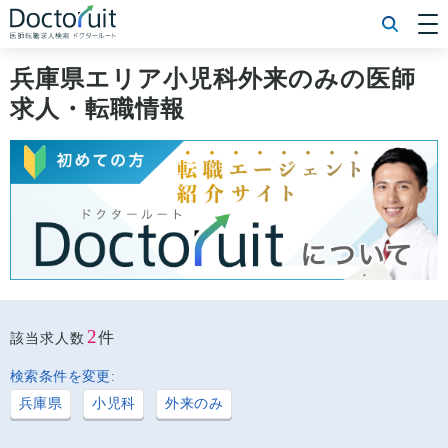
[常勤] エリアから探す
[常勤] 科目から探す
兵庫県エリア小児科外来のみの医師
[常勤] 特徴から探す
求人・転職情報
[非常勤] エリアから探す
[非常勤] 科目から探す
[非常勤] 特徴から探す
Doctoruit医師転職特集
Doctoruitについて
運営者情報
プライバシーポリシー
2
件
該当求人数
検索条件を変更:
兵庫県
小児科
外来のみ