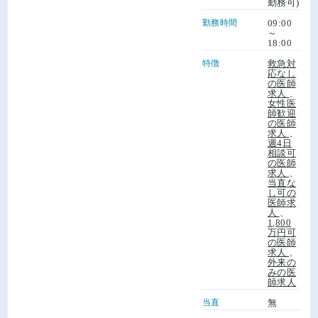
勤務可)
勤務時間
09:00
～
18:00
特徴
救急対
応なし
の医師
求人
、
女性医
師歓迎
の医師
求人
、
週4日
相談可
の医師
求人
、
当直な
し可の
医師求
人
、
1,800
万円可
の医師
求人
、
外来の
みの医
師求人
当直
無