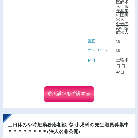
医師求
人
、
院
長募集
の医師
求人
、
外来の
みの医
師求人
当直
無
オンコール
無
土曜半
休日
日 日
祝日
求人詳細を確認する
土日休みや時短勤務応相談 ◎ 小児科の先生増員募集中
＊＊＊＊＊＊＊＊(法人名非公開)