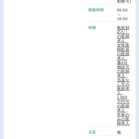
勤務可)
勤務時間
09:00
～
18:00
特徴
救急対
応なし
の医師
求人
、
女性医
師歓迎
の医師
求人
、
週4日
相談可
の医師
求人
、
当直な
し可の
医師求
人
、
1,800
万円可
の医師
求人
、
外来の
みの医
師求人
当直
無