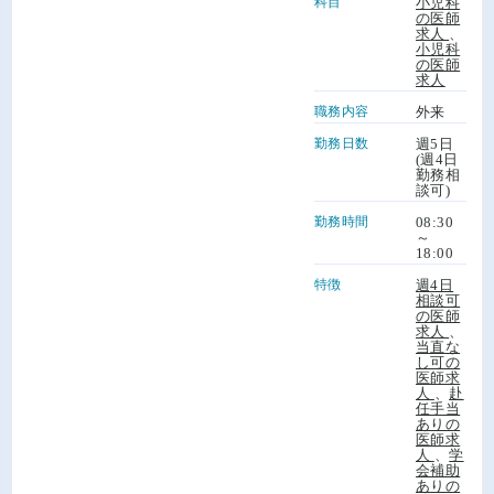
科目
小児科
の医師
求人
、
小児科
の医師
求人
職務内容
外来
勤務日数
週5日
(週4日
勤務相
談可)
勤務時間
08:30
～
18:00
特徴
週4日
相談可
の医師
求人
、
当直な
し可の
医師求
人
、
赴
任手当
ありの
医師求
人
、
学
会補助
ありの