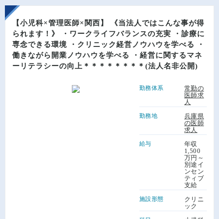
【小児科×管理医師×関西】 《当法人ではこんな事が得
られます！》 ・ワークライフバランスの充実 ・診療に
専念できる環境 ・クリニック経営ノウハウを学べる ・
働きながら開業ノウハウを学べる ・経営に関するマネ
ーリテラシーの向上＊＊＊＊＊＊＊＊(法人名非公開)
勤務体系
常勤の
医師求
人
勤務地
兵庫県
の医師
求人
給与
年収
1,500
万円～
別途イ
ンセン
ティブ
支給
施設形態
クリニ
ック