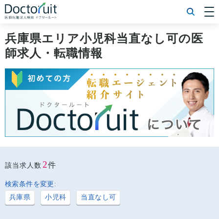
[常勤] エリアから探す
[常勤] 科目から探す
兵庫県エリア小児科当直なし可の医
[常勤] 特徴から探す
師求人・転職情報
[非常勤] エリアから探す
[非常勤] 科目から探す
[非常勤] 特徴から探す
Doctoruit医師転職特集
Doctoruitについて
運営者情報
プライバシーポリシー
2
件
該当求人数
検索条件を変更:
兵庫県
小児科
当直なし可