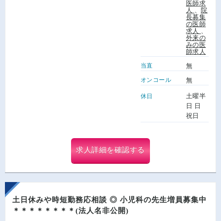
医師求
人
、
院
長募集
の医師
求人
、
外来の
みの医
師求人
当直
無
オンコール
無
土曜半
休日
日 日
祝日
求人詳細を確認する
土日休みや時短勤務応相談 ◎ 小児科の先生増員募集中
＊＊＊＊＊＊＊＊(法人名非公開)