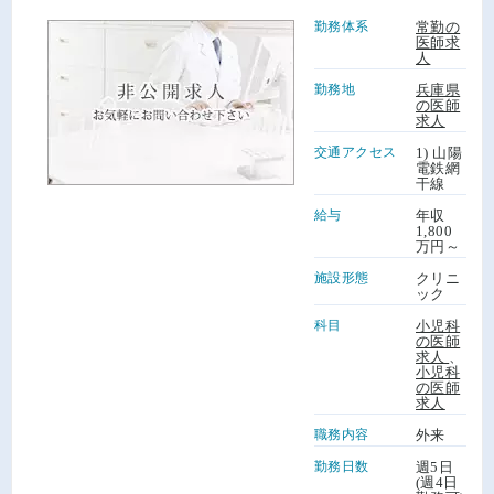
勤務体系
常勤の
医師求
人
勤務地
兵庫県
の医師
求人
交通アクセス
1) 山陽
電鉄網
干線
給与
年収
1,800
万円～
施設形態
クリニ
ック
科目
小児科
の医師
求人
、
小児科
の医師
求人
職務内容
外来
勤務日数
週5日
(週4日