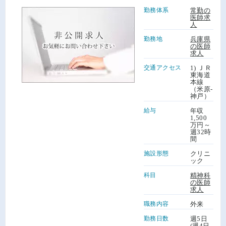
勤務体系
常勤の
医師求
人
勤務地
兵庫県
の医師
求人
交通アクセス
1) ＪＲ
東海道
本線
（米原-
神戸）
給与
年収
1,500
万円～
週32時
間
施設形態
クリニ
ック
科目
精神科
の医師
求人
職務内容
外来
勤務日数
週5日
(週4日