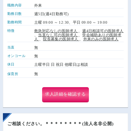
職務内容
外来
勤務日数
週5日(週4日勤務可)
勤務時間
土曜 09:00 ～ 12:30、平日 09:00 ～ 19:00
特徴
救急対応なしの医師求人
、
週4日相談可の医師求人
、
当直なし可の医師求人
、
学会補助ありの医師求
人
、
院長募集の医師求人
、
外来のみの医師求人
当直
無
オンコール
無
休日
土曜半日 日 祝日 他曜日は相談
無
保育所
求人詳細を確認する
ご相談ください。＊＊＊＊＊＊＊＊(法人名非公開)