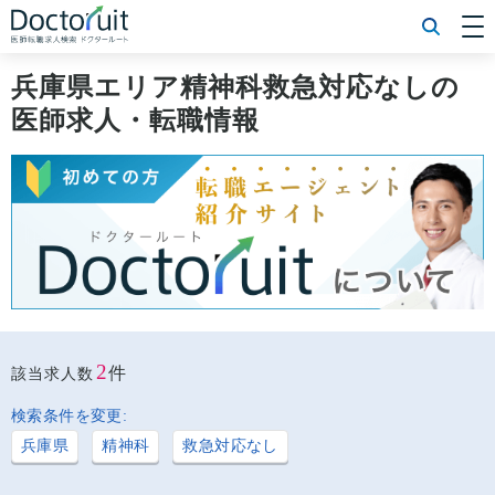
[常勤] エリアから探す
[常勤] 科目から探す
兵庫県エリア精神科救急対応なしの
[常勤] 特徴から探す
医師求人・転職情報
[非常勤] エリアから探す
[非常勤] 科目から探す
[非常勤] 特徴から探す
Doctoruit医師転職特集
Doctoruitについて
運営者情報
プライバシーポリシー
2
件
該当求人数
検索条件を変更:
兵庫県
精神科
救急対応なし