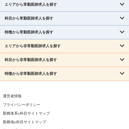
エリアから常勤医師求人を探す
科目から常勤医師求人を探す
北海道・東北
北海道
青森県
岩手県
宮城県
秋田県
山形県
特徴から常勤医師求人を探す
内科系
福島県
内科
消化器科
呼吸器科
循環器科
腎臓内科
神経内科
エリアから非常勤医師求人を探す
救急対応なし
女性医師歓迎
託児所あり
専門医取得可
関東
内分泌・糖尿病・代謝内科
血液内科
老人内科
人工透析科
指定医取得可
症例豊富
週4日相談可
当直なし可
茨城県
栃木県
群馬県
埼玉県
千葉県
東京都
科目から非常勤医師求人を探す
北海道・東北
外科系
1,800万円可
赴任手当あり
学会補助あり
院長募集
神奈川県
山梨県
北海道
青森県
岩手県
宮城県
秋田県
山形県
リウマチ科
外科
消化器外科
呼吸器外科
心臓血管外科
施設長募集
年齢不問
外来のみ
特徴から非常勤医師求人を探す
内科系
北信越
福島県
脳神経外科
乳腺外科
泌尿器科
整形外科
形成外科
内科
消化器科
呼吸器科
循環器科
腎臓内科
神経内科
新潟県
富山県
石川県
福井県
長野県
内分泌外科
救急対応なし
肛門科
女性医師歓迎
美容外科
託児所あり
小児科
専門医取得可
関東
内分泌・糖尿病・代謝内科
血液内科
老人内科
人工透析科
運営者情報
指定医取得可
症例豊富
週4日相談可
当直なし可
東海
茨城県
栃木県
群馬県
埼玉県
千葉県
東京都
その他
プライバシーポリシー
外科系
1,800万円可
赴任手当あり
学会補助あり
院長募集
神奈川県
山梨県
岐阜県
静岡県
愛知県
三重県
眼科
皮膚科
耳鼻咽喉科
精神科
心療内科
放射線科
勤務体系x科目サイトマップ
リウマチ科
外科
消化器外科
呼吸器外科
心臓血管外科
施設長募集
年齢不問
外来のみ
小児科
産科
婦人科
麻酔科
救命救急
北信越
近畿
勤務地x科目サイトマップ
脳神経外科
乳腺外科
泌尿器科
整形外科
形成外科
ペインクリニック
緩和ケア
美容皮膚科
病理科
在宅診療