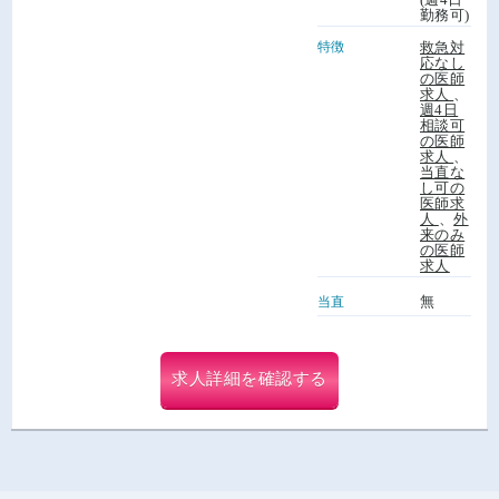
勤務可)
特徴
救急対
応なし
の医師
求人
、
週4日
相談可
の医師
求人
、
当直な
し可の
医師求
人
、
外
来のみ
の医師
求人
無
当直
求人詳細を確認する