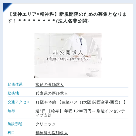
【阪神エリア×精神科】新規開院のための募集となりま
す！＊＊＊＊＊＊＊＊(法人名非公開)
勤務体系
常勤の医師求人
勤務地
兵庫県の医師求人
交通アクセス
1) 阪神本線 【連絡バス（[大阪]関西空港-西宮） 】
給与
週5日 【給与】 年収 1,200万円～ 別途インセンテ
ィブ支給
施設形態
クリニック
科目
精神科の医師求人