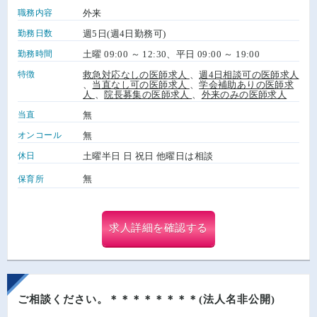
職務内容
外来
勤務日数
週5日(週4日勤務可)
勤務時間
土曜 09:00 ～ 12:30、平日 09:00 ～ 19:00
特徴
救急対応なしの医師求人
、
週4日相談可の医師求人
、
当直なし可の医師求人
、
学会補助ありの医師求
人
、
院長募集の医師求人
、
外来のみの医師求人
当直
無
オンコール
無
休日
土曜半日 日 祝日 他曜日は相談
無
保育所
求人詳細を確認する
ご相談ください。＊＊＊＊＊＊＊＊(法人名非公開)