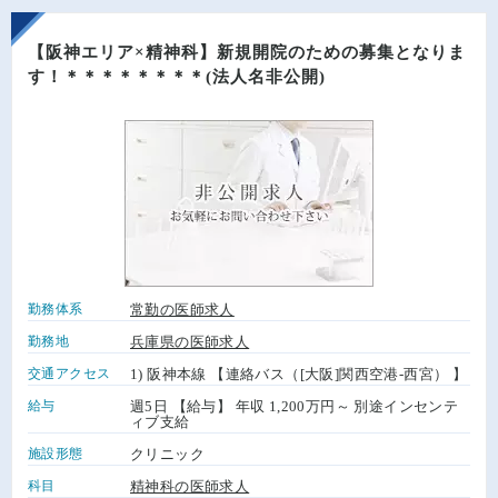
【阪神エリア×精神科】新規開院のための募集となりま
す！＊＊＊＊＊＊＊＊(法人名非公開)
勤務体系
常勤の医師求人
勤務地
兵庫県の医師求人
交通アクセス
1) 阪神本線 【連絡バス（[大阪]関西空港-西宮） 】
給与
週5日 【給与】 年収 1,200万円～ 別途インセンテ
ィブ支給
施設形態
クリニック
科目
精神科の医師求人