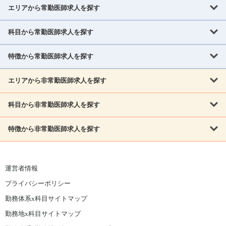
エリアから常勤医師求人を探す
科目から常勤医師求人を探す
北海道・東北
北海道
青森県
岩手県
宮城県
秋田県
山形県
特徴から常勤医師求人を探す
内科系
福島県
内科
消化器科
呼吸器科
循環器科
腎臓内科
神経内科
エリアから非常勤医師求人を探す
救急対応なし
女性医師歓迎
託児所あり
専門医取得可
関東
内分泌・糖尿病・代謝内科
血液内科
老人内科
人工透析科
指定医取得可
症例豊富
週4日相談可
当直なし可
茨城県
栃木県
群馬県
埼玉県
千葉県
東京都
科目から非常勤医師求人を探す
北海道・東北
外科系
1,800万円可
赴任手当あり
学会補助あり
院長募集
神奈川県
山梨県
北海道
青森県
岩手県
宮城県
秋田県
山形県
リウマチ科
外科
消化器外科
呼吸器外科
心臓血管外科
施設長募集
年齢不問
外来のみ
特徴から非常勤医師求人を探す
内科系
北信越
福島県
脳神経外科
乳腺外科
泌尿器科
整形外科
形成外科
内科
消化器科
呼吸器科
循環器科
腎臓内科
神経内科
新潟県
富山県
石川県
福井県
長野県
内分泌外科
救急対応なし
肛門科
女性医師歓迎
美容外科
託児所あり
小児科
専門医取得可
関東
内分泌・糖尿病・代謝内科
血液内科
老人内科
人工透析科
運営者情報
指定医取得可
症例豊富
週4日相談可
当直なし可
東海
茨城県
栃木県
群馬県
埼玉県
千葉県
東京都
その他
プライバシーポリシー
外科系
1,800万円可
赴任手当あり
学会補助あり
院長募集
神奈川県
山梨県
岐阜県
静岡県
愛知県
三重県
眼科
皮膚科
耳鼻咽喉科
精神科
心療内科
放射線科
勤務体系x科目サイトマップ
リウマチ科
外科
消化器外科
呼吸器外科
心臓血管外科
施設長募集
年齢不問
外来のみ
小児科
産科
婦人科
麻酔科
救命救急
北信越
近畿
勤務地x科目サイトマップ
脳神経外科
乳腺外科
泌尿器科
整形外科
形成外科
ペインクリニック
緩和ケア
美容皮膚科
病理科
在宅診療