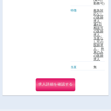
勤務可)
特徴
救急対
応なし
の医師
求人
、
週4日
相談可
の医師
求人
、
当直な
し可の
医師求
人
、
外
来のみ
の医師
求人
無
当直
求人詳細を確認する