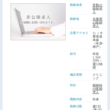
勤務体系
常勤の
医師求
人
勤務地
兵庫県
の医師
求人
交通アクセス
1) ＪＲ
東海道
本線
（米原-
神戸）
給与
年収
1,500
万円～
週32時
間
施設形態
クリニ
ック
科目
精神科
の医師
求人
職務内容
外来
勤務日数
週5日
(週4日