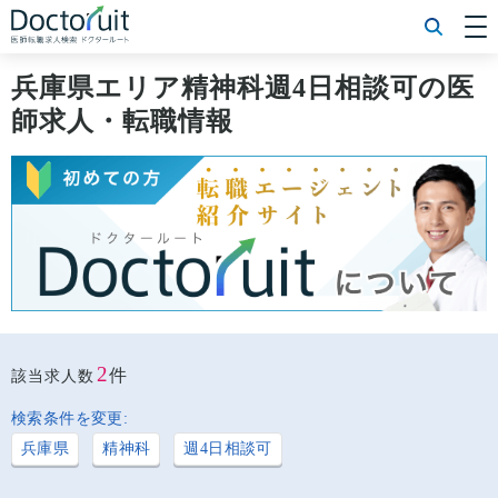
[常勤] エリアから探す
[常勤] 科目から探す
兵庫県エリア精神科週4日相談可の医
[常勤] 特徴から探す
師求人・転職情報
[非常勤] エリアから探す
[非常勤] 科目から探す
[非常勤] 特徴から探す
Doctoruit医師転職特集
Doctoruitについて
運営者情報
プライバシーポリシー
2
件
該当求人数
検索条件を変更:
兵庫県
精神科
週4日相談可