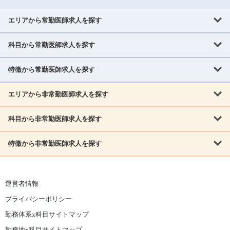
エリアから常勤医師求人を探す
科目から常勤医師求人を探す
北海道・東北
北海道
青森県
岩手県
宮城県
秋田県
山形県
特徴から常勤医師求人を探す
内科系
福島県
内科
消化器科
呼吸器科
循環器科
腎臓内科
神経内科
エリアから非常勤医師求人を探す
救急対応なし
女性医師歓迎
託児所あり
専門医取得可
関東
内分泌・糖尿病・代謝内科
血液内科
老人内科
人工透析科
指定医取得可
症例豊富
週4日相談可
当直なし可
茨城県
栃木県
群馬県
埼玉県
千葉県
東京都
科目から非常勤医師求人を探す
北海道・東北
外科系
1,800万円可
赴任手当あり
学会補助あり
院長募集
神奈川県
山梨県
北海道
青森県
岩手県
宮城県
秋田県
山形県
リウマチ科
外科
消化器外科
呼吸器外科
心臓血管外科
施設長募集
年齢不問
外来のみ
特徴から非常勤医師求人を探す
内科系
北信越
福島県
脳神経外科
乳腺外科
泌尿器科
整形外科
形成外科
内科
消化器科
呼吸器科
循環器科
腎臓内科
神経内科
新潟県
富山県
石川県
福井県
長野県
内分泌外科
救急対応なし
肛門科
女性医師歓迎
美容外科
託児所あり
小児科
専門医取得可
関東
内分泌・糖尿病・代謝内科
血液内科
老人内科
人工透析科
運営者情報
指定医取得可
症例豊富
週4日相談可
当直なし可
東海
茨城県
栃木県
群馬県
埼玉県
千葉県
東京都
その他
プライバシーポリシー
外科系
1,800万円可
赴任手当あり
学会補助あり
院長募集
神奈川県
山梨県
岐阜県
静岡県
愛知県
三重県
眼科
皮膚科
耳鼻咽喉科
精神科
心療内科
放射線科
勤務体系x科目サイトマップ
リウマチ科
外科
消化器外科
呼吸器外科
心臓血管外科
施設長募集
年齢不問
外来のみ
小児科
産科
婦人科
麻酔科
救命救急
北信越
近畿
勤務地x科目サイトマップ