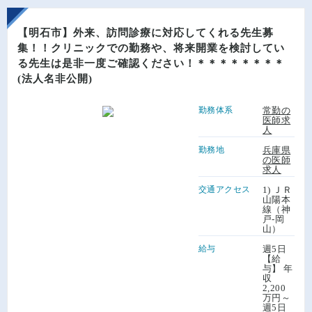
【明石市】外来、訪問診療に対応してくれる先生募
集！！クリニックでの勤務や、将来開業を検討してい
る先生は是非一度ご確認ください！＊＊＊＊＊＊＊＊
(法人名非公開)
勤務体系
常勤の
医師求
人
勤務地
兵庫県
の医師
求人
交通アクセス
1) ＪＲ
山陽本
線（神
戸-岡
山）
給与
週5日
【給
与】 年
収
2,200
万円～
週5日