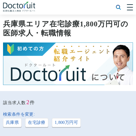
[常勤] エリアから探す
[常勤] 科目から探す
兵庫県エリア在宅診療1,800万円可の
[常勤] 特徴から探す
医師求人・転職情報
[非常勤] エリアから探す
[非常勤] 科目から探す
[非常勤] 特徴から探す
Doctoruit医師転職特集
Doctoruitについて
運営者情報
プライバシーポリシー
2
件
該当求人数
検索条件を変更:
兵庫県
在宅診療
1,800万円可