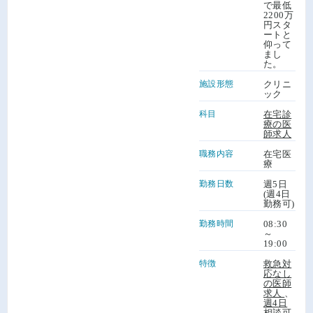
で最低
2200万
円スタ
ートと
仰って
まし
た。
施設形態
クリニ
ック
科目
在宅診
療の医
師求人
職務内容
在宅医
療
勤務日数
週5日
(週4日
勤務可)
勤務時間
08:30
～
19:00
特徴
救急対
応なし
の医師
求人
、
週4日
相談可