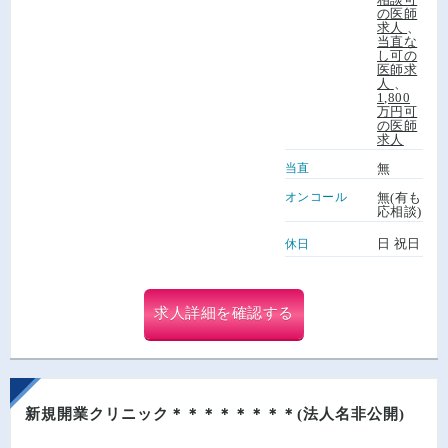
の医師
求人
、
当直な
し可の
医師求
人
、
1,800
万円可
の医師
求人
当直
無
オンコール
無(有も
応相談)
日 祝日
休日
求人詳細を確認する
新規開業クリニック＊＊＊＊＊＊＊＊(法人名非公開)