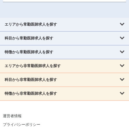
エリアから常勤医師求人を探す
科目から常勤医師求人を探す
北海道・東北
北海道
青森県
岩手県
宮城県
秋田県
山形県
特徴から常勤医師求人を探す
内科系
福島県
内科
消化器科
呼吸器科
循環器科
腎臓内科
神経内科
エリアから非常勤医師求人を探す
救急対応なし
女性医師歓迎
託児所あり
専門医取得可
関東
内分泌・糖尿病・代謝内科
血液内科
老人内科
人工透析科
指定医取得可
症例豊富
週4日相談可
当直なし可
茨城県
栃木県
群馬県
埼玉県
千葉県
東京都
科目から非常勤医師求人を探す
北海道・東北
外科系
1,800万円可
赴任手当あり
学会補助あり
院長募集
神奈川県
山梨県
北海道
青森県
岩手県
宮城県
秋田県
山形県
リウマチ科
外科
消化器外科
呼吸器外科
心臓血管外科
施設長募集
年齢不問
外来のみ
特徴から非常勤医師求人を探す
内科系
北信越
福島県
脳神経外科
乳腺外科
泌尿器科
整形外科
形成外科
内科
消化器科
呼吸器科
循環器科
腎臓内科
神経内科
新潟県
富山県
石川県
福井県
長野県
内分泌外科
救急対応なし
肛門科
女性医師歓迎
美容外科
託児所あり
小児科
専門医取得可
関東
内分泌・糖尿病・代謝内科
血液内科
老人内科
人工透析科
運営者情報
指定医取得可
症例豊富
週4日相談可
当直なし可
東海
茨城県
栃木県
群馬県
埼玉県
千葉県
東京都
その他
プライバシーポリシー
外科系
1,800万円可
赴任手当あり
学会補助あり
院長募集
神奈川県
山梨県