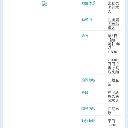
勤務体系
常勤の
医師求
人
勤務地
兵庫県
の医師
求人
給与
週5日
【給
与】 年
収
1,800
～
2,000
万円 手
当は別
途支給
施設形態
一般企
業
科目
在宅診
療の医
師求人
職務内容
在宅医
療
勤務時間
平日
09:00