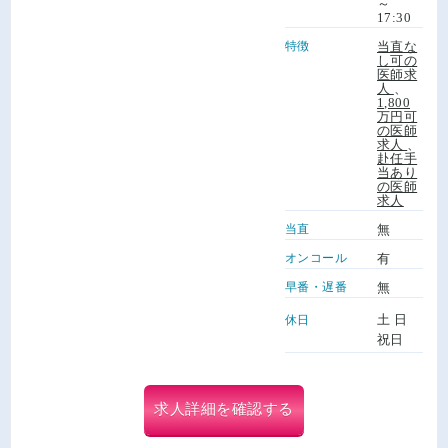
～
17:30
特徴
当直な
し可の
医師求
人
、
1,800
万円可
の医師
求人
、
赴任手
当あり
の医師
求人
当直
無
オンコール
有
早番・遅番
無
土 日
休日
祝日
求人詳細を確認する