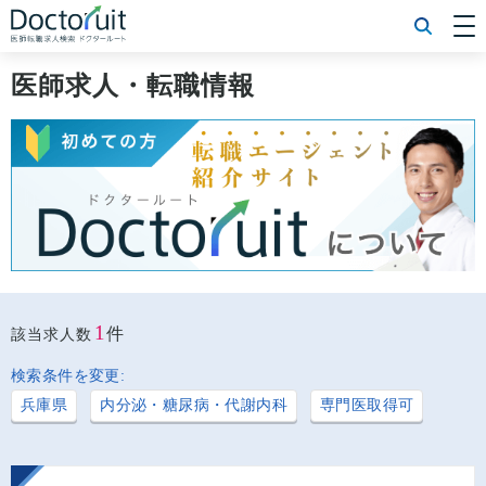
[常勤] エリアから探す
[常勤] 科目から探す
医師求人・転職情報
[常勤] 特徴から探す
[非常勤] エリアから探す
[非常勤] 科目から探す
[非常勤] 特徴から探す
Doctoruit医師転職特集
Doctoruitについて
運営者情報
プライバシーポリシー
1
件
該当求人数
検索条件を変更:
兵庫県
内分泌・糖尿病・代謝内科
専門医取得可