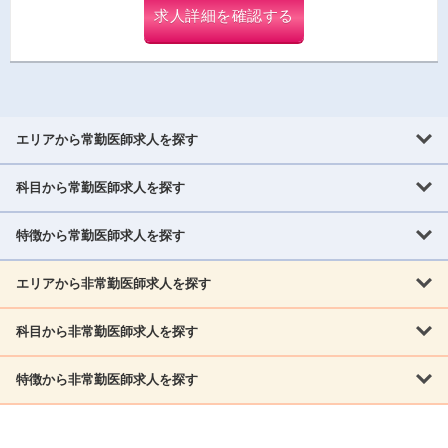
求人詳細を確認する
エリアから常勤医師求人を探す
科目から常勤医師求人を探す
北海道・東北
北海道
青森県
岩手県
宮城県
秋田県
山形県
特徴から常勤医師求人を探す
内科系
福島県
内科
消化器科
呼吸器科
循環器科
腎臓内科
神経内科
エリアから非常勤医師求人を探す
救急対応なし
女性医師歓迎
託児所あり
専門医取得可
関東
内分泌・糖尿病・代謝内科
血液内科
老人内科
人工透析科
指定医取得可
症例豊富
週4日相談可
当直なし可
茨城県
栃木県
群馬県
埼玉県
千葉県
東京都
科目から非常勤医師求人を探す
北海道・東北
外科系
1,800万円可
赴任手当あり
学会補助あり
院長募集
神奈川県
山梨県
北海道
青森県
岩手県
宮城県
秋田県
山形県
リウマチ科
外科
消化器外科
呼吸器外科
心臓血管外科
施設長募集
年齢不問
外来のみ
特徴から非常勤医師求人を探す
内科系
北信越
福島県
脳神経外科
乳腺外科
泌尿器科
整形外科
形成外科
内科
消化器科
呼吸器科
循環器科
腎臓内科
神経内科
新潟県
富山県
石川県
福井県
長野県
内分泌外科
救急対応なし
肛門科
女性医師歓迎
美容外科
託児所あり
小児科
専門医取得可
関東
内分泌・糖尿病・代謝内科
血液内科
老人内科
人工透析科