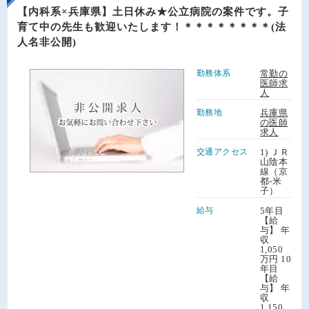
【内科系×兵庫県】土日休み★公立病院の案件です。子
育て中の先生も歓迎いたします！＊＊＊＊＊＊＊＊(法
人名非公開)
勤務体系
常勤の
医師求
人
勤務地
兵庫県
の医師
求人
交通アクセス
1) ＪＲ
山陰本
線（京
都-米
子）
給与
5年目
【給
与】 年
収
1,050
万円 10
年目
【給
与】 年
収
1,150