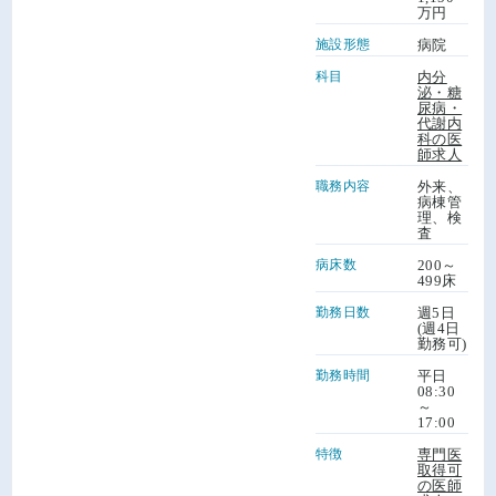
万円
施設形態
病院
科目
内分
泌・糖
尿病・
代謝内
科の医
師求人
職務内容
外来、
病棟管
理、検
査
病床数
200～
499床
勤務日数
週5日
(週4日
勤務可)
勤務時間
平日
08:30
～
17:00
特徴
専門医
取得可
の医師