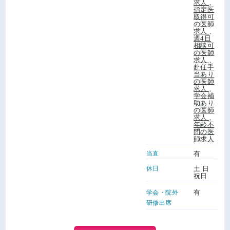
求人
、
指定医
取得可
の医師
求人
、
週4日
相談可
の医師
求人
、
赴任手
当あり
の医師
求人
、
学会補
助あり
の医師
求人
、
年齢不
問の医
師求人
当直
有
休日
土 日
祝日
有
学会・院外
研修出席