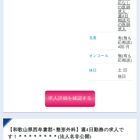
応なし
の医師
求人
、
週4日
相談可
の医師
求人
当直
有(無も
応相談)
4回/月
オンコール
無(有も
応相談)
土 日
休日
祝日
求人詳細を確認する
【和歌山県西牟婁郡×整形外科】週4日勤務の求人で
す！＊＊＊＊＊＊＊＊(法人名非公開)