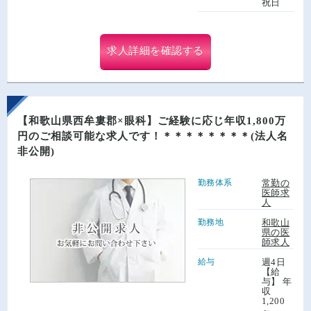
祝日
求人詳細を確認する
【和歌山県西牟婁郡×眼科】ご経験に応じ年収1,800万
円のご相談可能な求人です！＊＊＊＊＊＊＊＊(法人名
非公開)
勤務体系
常勤の
医師求
人
勤務地
和歌山
県の医
師求人
給与
週4日
【給
与】 年
収
1,200
～