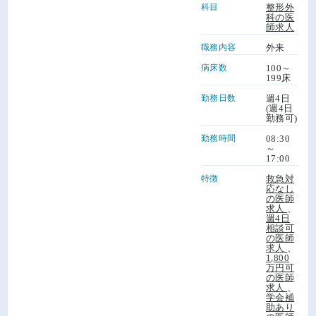
科目
整形外
科の医
師求人
職務内容
外来
病床数
100～
199床
勤務日数
週4日
(週4日
勤務可)
勤務時間
08:30
～
17:00
特徴
救急対
応なし
の医師
求人
、
週4日
相談可
の医師
求人
、
1,800
万円可
の医師
求人
、
学会補
助あり