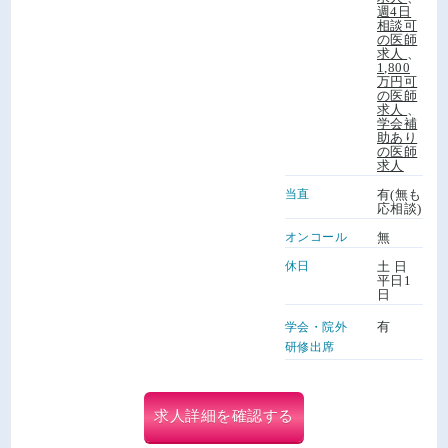
週4日
相談可
の医師
求人
、
1,800
万円可
の医師
求人
、
学会補
助あり
の医師
求人
当直
有(無も
応相談)
オンコール
無
休日
土 日
平日1
日
有
学会・院外
研修出席
求人詳細を確認する