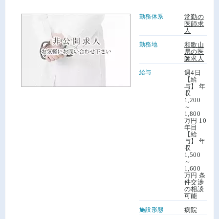
勤務体系
常勤の
医師求
人
勤務地
和歌山
県の医
師求人
給与
週4日
【給
与】 年
収
1,200
～
1,800
万円 10
年目
【給
与】 年
収
1,500
～
1,600
万円 条
件交渉
の相談
可能
施設形態
病院