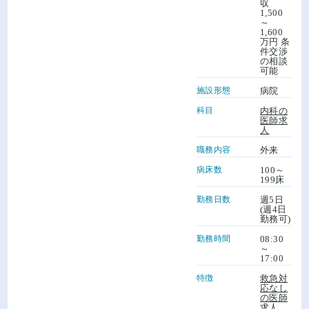
収
1,500
～
1,600
万円 条
件交渉
の相談
可能
施設形態
病院
科目
内科の
医師求
人
職務内容
外来
病床数
100～
199床
勤務日数
週5日
(週4日
勤務可)
勤務時間
08:30
～
17:00
特徴
救急対
応なし
の医師
求人
、