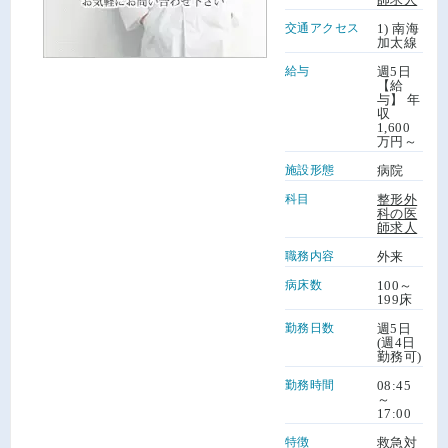
交通アクセス
1) 南海
加太線
給与
週5日
【給
与】 年
収
1,600
万円～
施設形態
病院
科目
整形外
科の医
師求人
職務内容
外来
病床数
100～
199床
勤務日数
週5日
(週4日
勤務可)
勤務時間
08:45
～
17:00
特徴
救急対