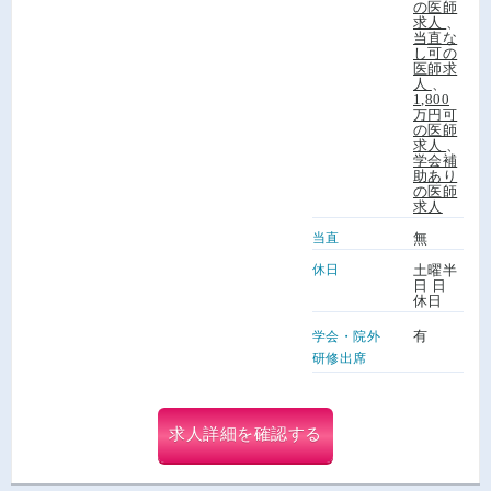
の医師
求人
、
当直な
し可の
医師求
人
、
1,800
万円可
の医師
求人
、
学会補
助あり
の医師
求人
当直
無
休日
土曜半
日 日
休日
有
学会・院外
研修出席
求人詳細を確認する