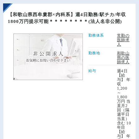
【和歌山県西牟婁郡×内科系】週4日勤務/駅チカ/年収
1800万円提示可能＊＊＊＊＊＊＊＊(法人名非公開)
勤務体系
常勤の
医師求
人
勤務地
和歌山
県の医
師求人
給与
週4日
【給
与】 年
収
1,200
～
1,800
万円 当
直月2
回（隔
週平日
当直）
含む 10
年目
【給
与】 年