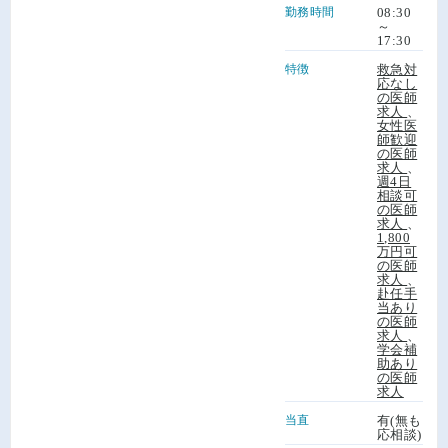
勤務時間
08:30
～
17:30
特徴
救急対
応なし
の医師
求人
、
女性医
師歓迎
の医師
求人
、
週4日
相談可
の医師
求人
、
1,800
万円可
の医師
求人
、
赴任手
当あり
の医師
求人
、
学会補
助あり
の医師
求人
当直
有(無も
応相談)