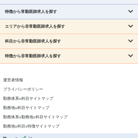
北海道
青森県
岩手県
宮城県
秋田県
山形県
特徴から常勤医師求人を探す
内科系
福島県
内科
消化器科
呼吸器科
循環器科
腎臓内科
神経内科
エリアから非常勤医師求人を探す
救急対応なし
女性医師歓迎
託児所あり
専門医取得可
関東
内分泌・糖尿病・代謝内科
血液内科
老人内科
人工透析科
指定医取得可
症例豊富
週4日相談可
当直なし可
茨城県
栃木県
群馬県
埼玉県
千葉県
東京都
科目から非常勤医師求人を探す
北海道・東北
外科系
1,800万円可
赴任手当あり
学会補助あり
院長募集
神奈川県
山梨県
北海道
青森県
岩手県
宮城県
秋田県
山形県
リウマチ科
外科
消化器外科
呼吸器外科
心臓血管外科
施設長募集
年齢不問
外来のみ
特徴から非常勤医師求人を探す
内科系
北信越
福島県
脳神経外科
乳腺外科
泌尿器科
整形外科
形成外科
内科
消化器科
呼吸器科
循環器科
腎臓内科
神経内科
新潟県
富山県
石川県
福井県
長野県
内分泌外科
救急対応なし
肛門科
女性医師歓迎
美容外科
託児所あり
小児科
専門医取得可
関東
内分泌・糖尿病・代謝内科
血液内科
老人内科
人工透析科
運営者情報
指定医取得可
症例豊富
週4日相談可
当直なし可
東海
茨城県
栃木県
群馬県
埼玉県
千葉県
東京都
その他
プライバシーポリシー
外科系
1,800万円可
赴任手当あり
学会補助あり
院長募集
神奈川県
山梨県
岐阜県
静岡県
愛知県
三重県
眼科
皮膚科
耳鼻咽喉科
精神科
心療内科
放射線科
勤務体系x科目サイトマップ
リウマチ科
外科
消化器外科
呼吸器外科
心臓血管外科
施設長募集
年齢不問
外来のみ
小児科
産科
婦人科
麻酔科
救命救急
北信越
近畿
勤務地x科目サイトマップ
脳神経外科
乳腺外科
泌尿器科
整形外科
形成外科
ペインクリニック
緩和ケア
美容皮膚科
病理科
在宅診療
新潟県
富山県
石川県
福井県
長野県
勤務体系x勤務地x科目サイトマップ
滋賀県
京都府
大阪府
兵庫県
奈良県
和歌山県
内分泌外科
肛門科
美容外科
小児科
健診・人間ドック
リハビリテーション科
その他
勤務地x科目x特徴サイトマップ
東海
中国
その他