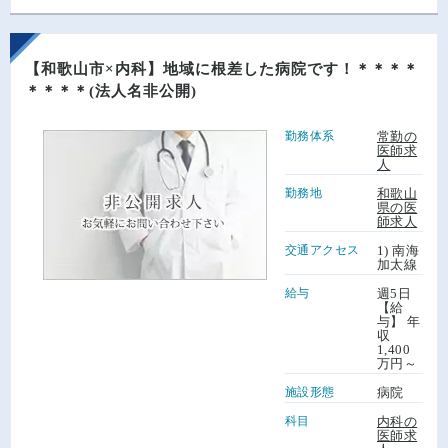
【和歌山市×内科】地域に根差した病院です！＊＊＊＊
＊＊＊＊(法人名非公開)
勤務体系
常勤の
医師求
人
勤務地
和歌山
県の医
師求人
交通アクセス
1) 南海
加太線
給与
週5日
【給
与】 年
収
1,400
万円～
施設形態
病院
科目
内科の
医師求