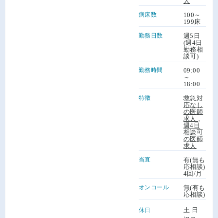
人
病床数
100～
199床
勤務日数
週5日
(週4日
勤務相
談可)
勤務時間
09:00
～
18:00
特徴
救急対
応なし
の医師
求人
、
週4日
相談可
の医師
求人
当直
有(無も
応相談)
4回/月
オンコール
無(有も
応相談)
土 日
休日