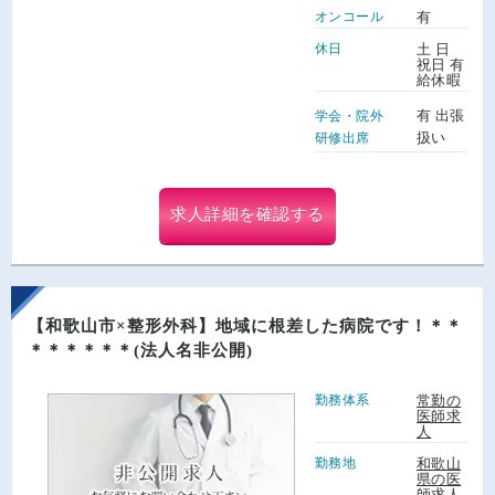
オンコール
有
休日
土 日
祝日 有
給休暇
有 出張
学会・院外
扱い
研修出席
求人詳細を確認する
【和歌山市×整形外科】地域に根差した病院です！＊＊
＊＊＊＊＊＊(法人名非公開)
勤務体系
常勤の
医師求
人
勤務地
和歌山
県の医
師求人