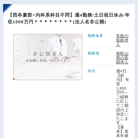
【西牟婁郡×内科系科目不問】週4勤務/土日祝日休み/年
収1800万円＊＊＊＊＊＊＊＊(法人名非公開)
勤務体系
常勤の
医師求
人
勤務地
和歌山
県の医
師求人
給与
週4日
【給
与】 年
収
1,800
万円～
ご経験
に応じ
てご相
談の上
決定い
たしま
す。
【基
本】基
本年俸