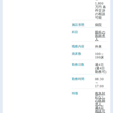
1,800
万円 条
件交渉
の相談
可能
施設形態
病院
科目
眼科の
医師求
人
職務内容
外来
病床数
100～
199床
勤務日数
週4日
(週4日
勤務可)
勤務時間
08:30
～
17:00
特徴
救急対
応なし
の医師
求人
、
週4日
相談可