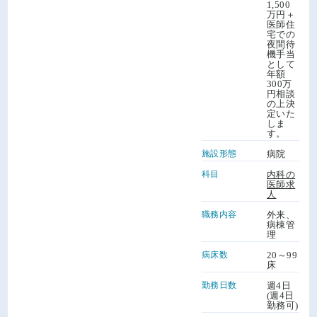
1,500
万円＋
医師住
宅での
夜間待
機手当
として
年額
300万
円相談
の上決
定いた
しま
す。
施設形態
病院
科目
内科の
医師求
人
職務内容
外来、
病棟管
理
病床数
20～99
床
勤務日数
週4日
(週4日
勤務可)