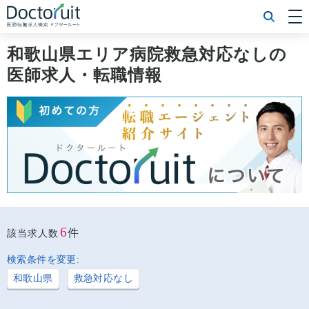
[常勤] エリアから探す
[常勤] 科目から探す
和歌山県エリア病院救急対応なしの
[常勤] 特徴から探す
医師求人・転職情報
[非常勤] エリアから探す
[非常勤] 科目から探す
[非常勤] 特徴から探す
Doctoruit医師転職特集
Doctoruitについて
運営者情報
プライバシーポリシー
6
件
該当求人数
検索条件を変更:
和歌山県
救急対応なし