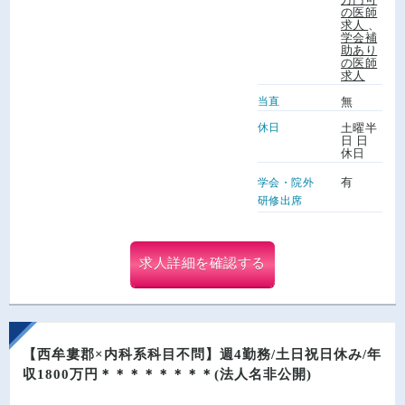
の医師
求人
、
学会補
助あり
の医師
求人
当直
無
休日
土曜半
日 日
休日
有
学会・院外
研修出席
求人詳細を確認する
【西牟婁郡×内科系科目不問】週4勤務/土日祝日休み/年
収1800万円＊＊＊＊＊＊＊＊(法人名非公開)