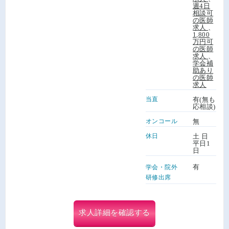
週4日
相談可
の医師
求人
、
1,800
万円可
の医師
求人
、
学会補
助あり
の医師
求人
当直
有(無も
応相談)
オンコール
無
休日
土 日
平日1
日
有
学会・院外
研修出席
求人詳細を確認する