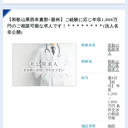
【和歌山県西牟婁郡×眼科】ご経験に応じ年収1,800万
円のご相談可能な求人です！＊＊＊＊＊＊＊＊(法人名
非公開)
勤務体系
常勤の
医師求
人
勤務地
和歌山
県の医
師求人
給与
週4日
【給
与】 年
収
1,200
～
1,800
万円 条
件交渉
の相談
可能
施設形態
病院