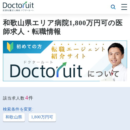
[常勤] エリアから探す
[常勤] 科目から探す
和歌山県エリア病院1,800万円可の医
[常勤] 特徴から探す
師求人・転職情報
[非常勤] エリアから探す
[非常勤] 科目から探す
[非常勤] 特徴から探す
Doctoruit医師転職特集
Doctoruitについて
運営者情報
プライバシーポリシー
4
件
該当求人数
検索条件を変更:
和歌山県
1,800万円可