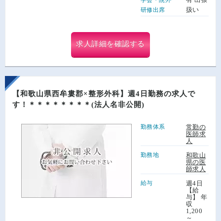
扱い
研修出席
求人詳細を確認する
【和歌山県西牟婁郡×整形外科】週4日勤務の求人で
す！＊＊＊＊＊＊＊＊(法人名非公開)
勤務体系
常勤の
医師求
人
勤務地
和歌山
県の医
師求人
給与
週4日
【給
与】 年
収
1,200
～