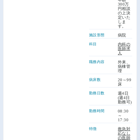
300万
円相談
の上決
定いた
しま
す。
施設形態
病院
科目
内科の
医師求
人
職務内容
外来、
病棟管
理
病床数
20～99
床
勤務日数
週4日
(週4日
勤務可)
勤務時間
08:30
～
17:30
特徴
救急対
応なし
の医師