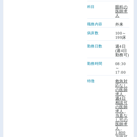
科目
眼科の
医師求
人
職務内容
外来
病床数
100～
199床
勤務日数
週4日
(週4日
勤務可)
勤務時間
08:30
～
17:00
特徴
救急対
応なし
の医師
求人
、
週4日
相談可
の医師
求人
、
当直な
し可の
医師求
人
、
1,800
万円可