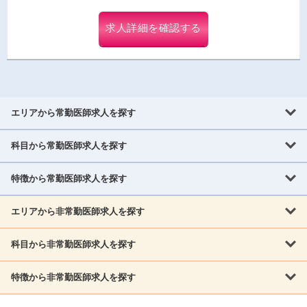
求人詳細を確認する
エリアから常勤医師求人を探す
科目から常勤医師求人を探す
北海道・東北
北海道
青森県
岩手県
宮城県
秋田県
山形県
特徴から常勤医師求人を探す
内科系
福島県
内科
消化器科
呼吸器科
循環器科
腎臓内科
神経内科
エリアから非常勤医師求人を探す
救急対応なし
女性医師歓迎
託児所あり
専門医取得可
関東
内分泌・糖尿病・代謝内科
血液内科
老人内科
人工透析科
指定医取得可
症例豊富
週4日相談可
当直なし可
茨城県
栃木県
群馬県
埼玉県
千葉県
東京都
科目から非常勤医師求人を探す
北海道・東北
外科系
1,800万円可
赴任手当あり
学会補助あり
院長募集
神奈川県
山梨県
北海道
青森県
岩手県
宮城県
秋田県
山形県
リウマチ科
外科
消化器外科
呼吸器外科
心臓血管外科
施設長募集
年齢不問
外来のみ
特徴から非常勤医師求人を探す
内科系
北信越
福島県
脳神経外科
乳腺外科
泌尿器科
整形外科
形成外科
内科
消化器科
呼吸器科
循環器科
腎臓内科
神経内科