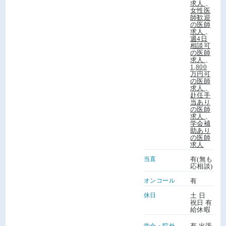
求人
、
女性医
師歓迎
の医師
求人
、
週4日
相談可
の医師
求人
、
1,800
万円可
の医師
求人
、
赴任手
当あり
の医師
求人
、
学会補
助あり
の医師
求人
当直
有(無も
応相談)
オンコール
有
休日
土 日
祝日 有
給休暇
有 出張
学会・院外