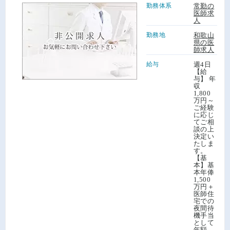
勤務体系
常勤の
医師求
人
勤務地
和歌山
県の医
師求人
給与
週4日
【給
与】 年
収
1,800
万円～
ご経験
に応じ
てご相
談の上
決定い
たしま
す。
【基
本】基
本年俸
1,500
万円＋
医師住
宅での
夜間待
機手当
として
年額