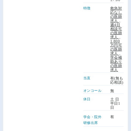
特徴
救急対
応なし
の医師
求人
、
週4日
相談可
の医師
求人
、
1,800
万円可
の医師
求人
、
学会補
助あり
の医師
求人
当直
有(無も
応相談)
オンコール
無
休日
土 日
平日1
日
有
学会・院外
研修出席