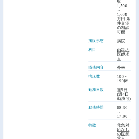
収
1,500
～
1,600
万円 条
件交渉
の相談
可能
施設形態
病院
科目
内科の
医師求
人
職務内容
外来
病床数
100～
199床
勤務日数
週5日
(週4日
勤務可)
勤務時間
08:30
～
17:00
特徴
救急対
応なし
の医師
求人
、