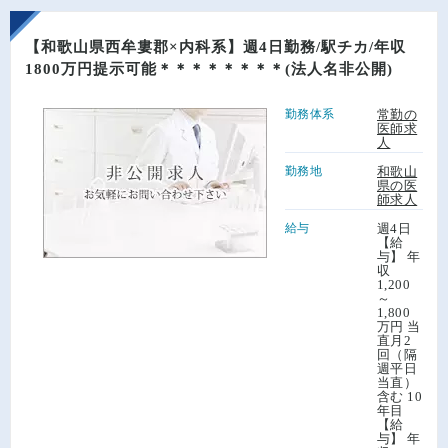
【和歌山県西牟婁郡×内科系】週4日勤務/駅チカ/年収
1800万円提示可能＊＊＊＊＊＊＊＊(法人名非公開)
勤務体系
常勤の
医師求
人
勤務地
和歌山
県の医
師求人
給与
週4日
【給
与】 年
収
1,200
～
1,800
万円 当
直月2
回（隔
週平日
当直）
含む 10
年目
【給
与】 年