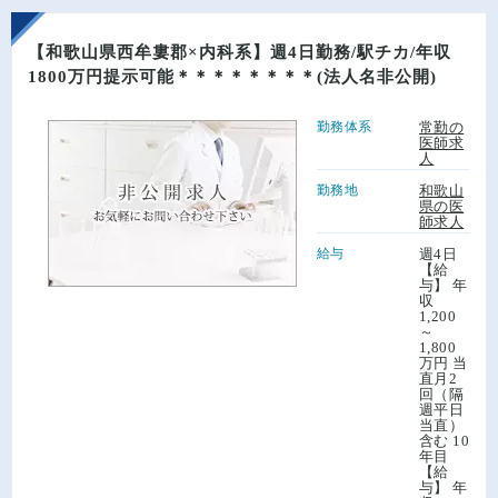
【和歌山県西牟婁郡×内科系】週4日勤務/駅チカ/年収
1800万円提示可能＊＊＊＊＊＊＊＊(法人名非公開)
勤務体系
常勤の
医師求
人
勤務地
和歌山
県の医
師求人
給与
週4日
【給
与】 年
収
1,200
～
1,800
万円 当
直月2
回（隔
週平日
当直）
含む 10
年目
【給
与】 年