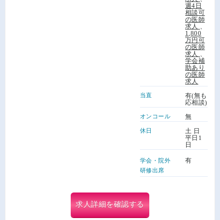
週4日
相談可
の医師
求人
、
1,800
万円可
の医師
求人
、
学会補
助あり
の医師
求人
当直
有(無も
応相談)
オンコール
無
休日
土 日
平日1
日
有
学会・院外
研修出席
求人詳細を確認する