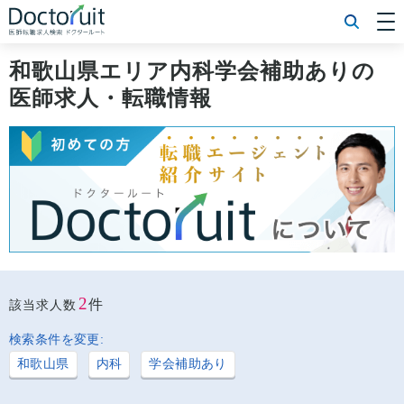
[常勤] エリアから探す
[常勤] 科目から探す
和歌山県エリア内科学会補助ありの
[常勤] 特徴から探す
医師求人・転職情報
[非常勤] エリアから探す
[非常勤] 科目から探す
[非常勤] 特徴から探す
Doctoruit医師転職特集
Doctoruitについて
運営者情報
プライバシーポリシー
2
件
該当求人数
検索条件を変更:
和歌山県
内科
学会補助あり