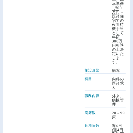
本年俸
1,500
万円＋
医師住
宅での
夜間待
機手当
として
年額
300万
円相談
の上決
定いた
しま
す。
施設形態
病院
科目
内科の
医師求
人
職務内容
外来、
病棟管
理
病床数
20～99
床
勤務日数
週4日
(週4日