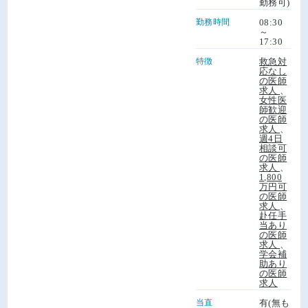
勤務可)
勤務時間
08:30
～
17:30
特徴
救急対
応なし
の医師
求人
、
女性医
師歓迎
の医師
求人
、
週4日
相談可
の医師
求人
、
1,800
万円可
の医師
求人
、
赴任手
当あり
の医師
求人
、
学会補
助あり
の医師
求人
当直
有(無も