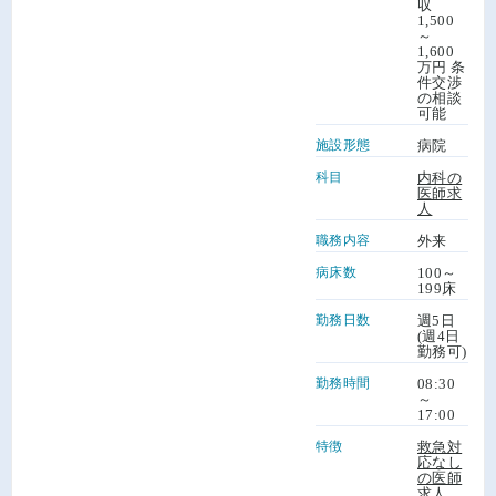
収
1,500
～
1,600
万円 条
件交渉
の相談
可能
施設形態
病院
科目
内科の
医師求
人
職務内容
外来
病床数
100～
199床
勤務日数
週5日
(週4日
勤務可)
勤務時間
08:30
～
17:00
特徴
救急対
応なし
の医師
求人
、