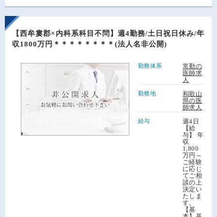
【西牟婁郡×内科系科目不問】週4勤務/土日祝日休み/年
収1800万円＊＊＊＊＊＊＊＊(法人名非公開)
勤務体系
常勤の
医師求
人
勤務地
和歌山
県の医
師求人
給与
週4日
【給
与】 年
収
1,800
万円～
ご経験
に応じ
てご相
談の上
決定い
たしま
す。
【基
本】基