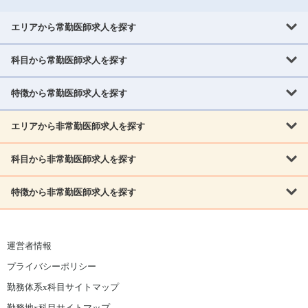
エリアから常勤医師求人を探す
科目から常勤医師求人を探す
北海道・東北
北海道
青森県
岩手県
宮城県
秋田県
山形県
特徴から常勤医師求人を探す
内科系
福島県
内科
消化器科
呼吸器科
循環器科
腎臓内科
神経内科
エリアから非常勤医師求人を探す
救急対応なし
女性医師歓迎
託児所あり
専門医取得可
関東
内分泌・糖尿病・代謝内科
血液内科
老人内科
人工透析科
指定医取得可
症例豊富
週4日相談可
当直なし可
茨城県
栃木県
群馬県
埼玉県
千葉県
東京都
科目から非常勤医師求人を探す
北海道・東北
外科系
1,800万円可
赴任手当あり
学会補助あり
院長募集
神奈川県
山梨県
北海道
青森県
岩手県
宮城県
秋田県
山形県
リウマチ科
外科
消化器外科
呼吸器外科
心臓血管外科
施設長募集
年齢不問
外来のみ
特徴から非常勤医師求人を探す
内科系
北信越
福島県
脳神経外科
乳腺外科
泌尿器科
整形外科
形成外科
内科
消化器科
呼吸器科
循環器科
腎臓内科
神経内科
新潟県
富山県
石川県
福井県
長野県
内分泌外科
救急対応なし
肛門科
女性医師歓迎
美容外科
託児所あり
小児科
専門医取得可
関東
内分泌・糖尿病・代謝内科
血液内科
老人内科
人工透析科
運営者情報
指定医取得可
症例豊富
週4日相談可
当直なし可
東海
茨城県
栃木県
群馬県
埼玉県
千葉県
東京都
その他
プライバシーポリシー
外科系
1,800万円可
赴任手当あり
学会補助あり
院長募集
神奈川県
山梨県
岐阜県
静岡県
愛知県
三重県
眼科
皮膚科
耳鼻咽喉科
精神科
心療内科
放射線科
勤務体系x科目サイトマップ
リウマチ科
外科
消化器外科
呼吸器外科
心臓血管外科
施設長募集
年齢不問
外来のみ
小児科
産科
婦人科
麻酔科
救命救急
北信越
近畿
勤務地x科目サイトマップ