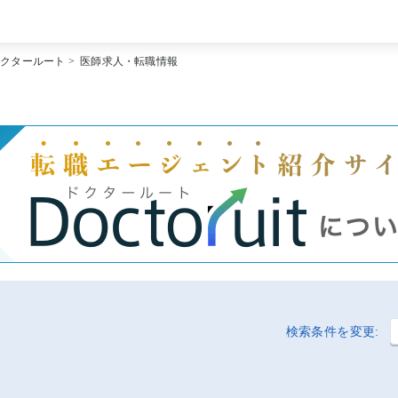
[常勤] エリアから探す
ドクタールート
>
医師求人・転職情報
[常勤] 科目から探す
[常勤] 特徴から探す
[非常勤] エリアから探す
[非常勤] 科目から探す
[非常勤] 特徴から探す
Doctoruit医師転職特集
Doctoruitについて
運営者情報
プライバシーポリシー
検索条件を変更: